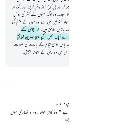
کے لیے خالص کرتے ہوئے بالکل یکسو ہو کر اور (یہ کہ) نماز قائم کریں اور زکوٰۃ ادا
کریں اور یہی ہے سیدھا (اور سچا) دین۔
6
.
بیشک وہ لوگ جنہوں نے کفر کی روش
اختیار کی خواہ وہ اہل کتاب میں سے تھے خواہ مشرکین میں سے وہ ہوں گے جہنم کی
آگ میں اس میں ہمیشہ رہیں گے۔ یہی لوگ بدترین خلائق ہیں۔
7
.
(اس کے
برعکس) وہ لوگ جو ایمان لائے اور جنہوں نے نیک عمل کیے یہی بہترین خلائق
ہیں۔
8
.
ان کا بدلہ ہوگا ان کے رب کے پاس دائمی قیام کے باغات کی صورت
میں جن کے دامن میں ندیاں بہتی ہوں گی ان میں وہ رہیں گے ہمیشہ ہمیش۔
-
بیان القرآن (ڈاکٹر اسرار احمد)
تفسیر پڑھیں
تفسیر ابنِ کثیر
ساری مخلوق سے بہتر اور بدتر کون ہے؟ ٭٭
اللہ تعالیٰ کافروں کا انجام بیان فرماتا ہے
” وہ کافر خواہ یہود و نصاریٰ ہوں
یا مشرکین عرب و عجم ہوں جو بھی انبیا
…
مزید پڑھیں