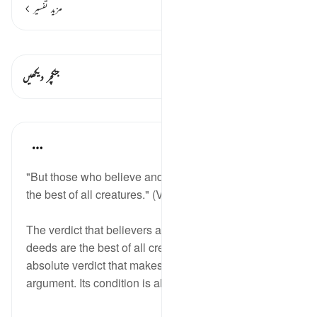
مزید تفسیر
قیراط دیکھیں
اس آیت میں ہے۔ 1 جنکچرز
جنکچر دیکھیں
اسباق
In the Shade of the Quran
31 weeks ago
·
حوالہ
آیت 7:98
"But those who believe and do righteous deeds are
the best of all creatures." (Verse 7)
The verdict that believers and those who do good
deeds are the best of all creatures is also an
absolute verdict that makes for no dispute or
argument. Its condition is al...
مزید دیکھیں
0
0