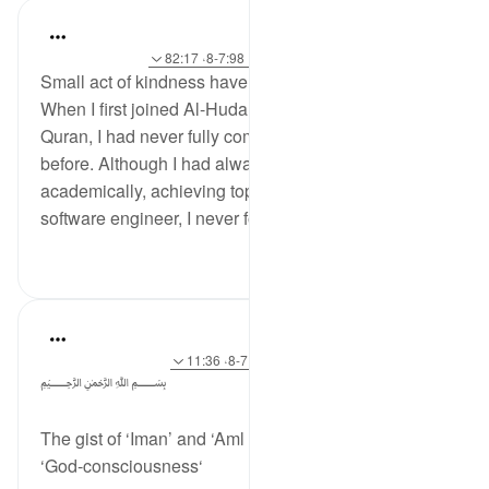
hafeez saba
2 years ago
·
حوالہ
آیت 28:13، 159:3، 7:98-8، 82:17
Small act of kindness have lasting impact
When I first joined Al-Huda Institute to learn the
Quran, I had never fully completed my tajweed
before. Although I had always excelled
academically, achieving top grades and becoming a
software engineer, I never found...
مزید دیکھیں
5
11
Dr Maryam Fayyaz
3 years ago
·
حوالہ
آیت 32:50-34، 7:98-8، 11:36
﷽
The gist of ‘Iman’ and ‘Aml e Salih’ is
‘God-consciousness‘