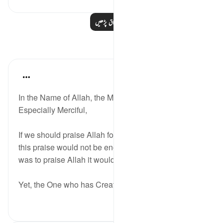
مزید اسباق پڑھیں
مظاہر
Razia Zahra
2 years ago
·
حوالہ
آیت 7:98
In the Name of Allah, the Most Merciful, the
Especially Merciful,
If we should praise Allah for the entirety of our lives
this praise would not be enough, if the entire creation
was to praise Allah it would not be enough.
Yet, the One who has Created us and ...
مزید دیکھیں
3
17