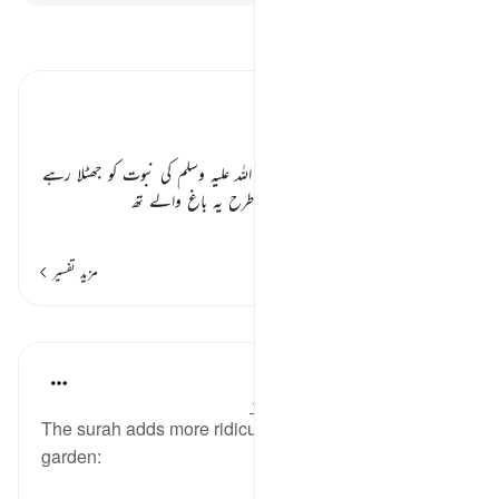
تفسیر پڑھیں
تفسیر ابنِ کثیر
سیاہ رات اور کٹی ہوئی کھیتی ٭٭
یہاں ان کافروں کی جو نبی کریم
صلی اللہ علیہ وسلم
کی نبوت کو جھٹلا رہے
تھے مثال بیان ہو رہی ہے کہ جس طرح یہ باغ والے تھ
…
مزید پڑھیں
مزید تفسیر
اسباق
In the Shade of the Quran
31 weeks ago
·
حوالہ
آیت 24:68-33
The surah adds more ridicule about the people of the
garden: