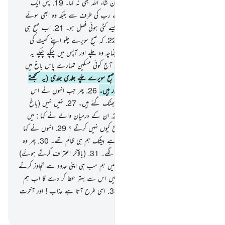
سویرے۔
18
.
اور انہوں نے (اس پر) ان شاء اللہ بھی نہ کہا۔
19
.
پس ایک
پھرنے والا پھر گیا اس (باغ) پر آپ کے رب کی طرف سے جبکہ وہ ابھی سوئے
ہوئے ہی تھے۔
20
.
تو وہ ایسے ہوگیا جیسے کٹی ہوئی فصل ہو۔
21
.
اب صبح ہی
صبح انہوں نے ایک دوسرے کو پکارا۔
22
.
کہ صبح سویرے چلو اپنے کھیت کی
طرف اگر تم پھل توڑنا چاہتے ہو۔
23
.
چناچہ وہ چلے اور آپس میں چپکے چپکے یہ
باتیں کرتے جا رہے تھے۔
24
.
کہ دیکھو آج کوئی مسکین تمہارے پاس باغ میں
ہرگز داخل نہ ہونے پائے۔
25
.
اور وہ صبح سویرے چلے جلدی جلدی (یہ سمجھتے
ہوئے) کہ وہ اس ارادہ پر پوری طرح قادر ہیں۔
26
.
پھر جب انہوں نے اس
(باغ) کو دیکھا تو کہنے لگے کہ ہم تو کہیں بھٹک گئے ہیں۔
27
.
نہیں نہیں (باغ
تویہی ہے) ہم تو محروم ہوگئے ہیں۔
28
.
ان کے درمیان والے نے کہا : میں
تمہیں کہتا نہ تھا کہ تم (اپنے رب کی) تسبیح کیوں نہیں کرتے ؟
29
.
انہوں نے کہا
(واقعی تم ٹھیک کہتے ہو) ہمارا رب پاک ہے بیشک ہم ہی ظالم تھے۔
30
.
پھر وہ
آپس میں ایک دوسرے کو ملامت کرنے لگے۔
31
.
(بالآخر اعتراف کرتے ہوئے)
وہ کہنے لگے : ہائے ہماری بدبختی ! اصل میں ہم سب ہی اپنی حدود سے تجاوز کرنے
والے تھے۔
32
.
اُمید ہے ہمارا رب ہمیں اس سے بہتر عطا کر دے گا اب ہم
اپنے رب کی طرف رجوع کرتے ہیں۔
33
.
اسی طرح آتا ہے عذاب ! اور آخرت
کا عذاب تو یقینا بہت ہی بڑا ہے۔
-
بیان القرآن (ڈاکٹر اسرار احمد)