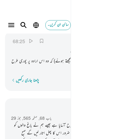
سائن ان کریں۔
وغدوا على حرد قادرين ٢٥
القلم
68:25
68:25
وَّغَدَوْا
عَلٰی
حَرْدٍ
قٰدِرِیْنَ
اور وہ صبح سویرے چلے جلدی جلدی (یہ سمجھتے ہوئے) کہ وہ اس ارادہ پر پوری طرح
قادر ہیں۔
پڑھنا جاری رکھیں
لفظ بہ لفظ
سیاق و سباق میں پڑھیں
باب 68, صفحہ 565, جوز 29
17
.
یقینا ہم نے ان (اہل مکہ) کو اسی طرح آزمایا ہے جیسے ہم نے باغ والوں کو
آزمایا تھا۔ جبکہ انہوں نے قسم کھائی کہ وہ ضرور اس کا پھل اتار لیں گے صبح