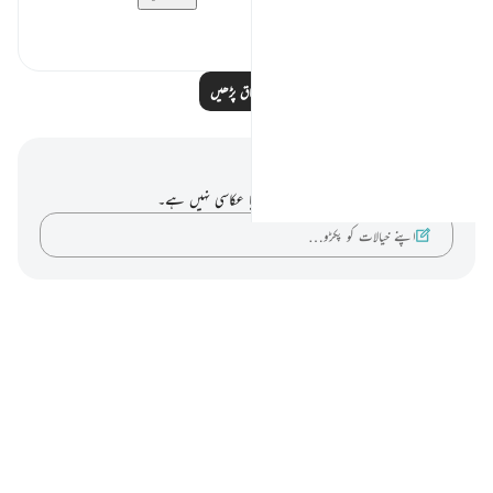
0
38
مزید اسباق پڑھیں
نوٹس اور عکاسی۔
آپ کے پاس اس آیت پر کوئی نوٹ یا عکاسی نہیں ہے۔
اپنے خیالات کو پکڑو…
Notes
placeholders