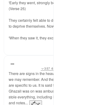
'Early they went, strongly bent on their purpose.'
(Verse 25)
They certainly felt able to deprive others, or at least
to deprive themselves. Now for the surprise:
'When they saw it, they exclaimed...
مزید دیکھیں
0
1
J Yousef
4 years ago
·
حوالہ
آیت 24:68-32، 6:10، 3:57
There are signs in the heavens and the earth so that
we may remember. And there are some signs that
are specific to us. It is said that a caravan Imam al-
Ghazali was on was ambushed by bandits. They
stole everything, including Imam al-Ghazali's books
and notes...
مزید دیکھیں