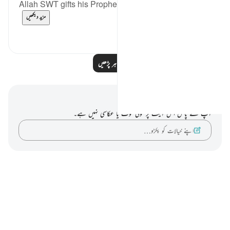
Allah SWT gifts his Prophets AS mu’jizat…mir...
مزید دیکھیں
0
4
مزید مظاہر پڑھیں
نوٹس اور عکاسی۔
آپ کے پاس اس آیت پر کوئی نوٹ یا عکاسی نہیں ہے۔
اپنے خیالات کو پکڑو…