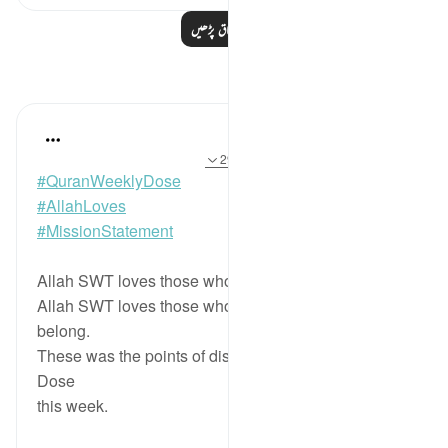
مزید اسباق پڑھیں
مظاہر
Sherene Mansor
4 years ago
·
حوالہ
آیت 8:60، 27:54-29
#QuranWeeklyDose
#AllahLoves
#MissionStatement
Allah SWT loves those who practice justice.
Allah SWT loves those who put things where they
belong.
These was the points of discussion in Quran Weekly
Dose
this week.