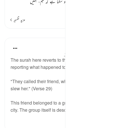
پر محال سمجھ کر کہنے لگے کہ یہ کیسے ہو سکتا ہے کہ ہم، ہمیں
…
مزید پڑھیں
مزید تفسیر
اسباق
In the Shade of the Quran
31 weeks ago
·
حوالہ
آیت 29:54-30
The surah here reverts to the narrative style,
reporting what happened to the Thamud afterwards:
"They called their friend, who took something and
slew her." (Verse 29)
This friend belonged to a group of evildoers in their
city. The group itself is described...
مزید دیکھیں
0
0