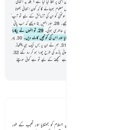
اور آگ میں۔
25
.
کیا یہ ذکر ہمارے مابین اسی پر القا کیا گیا ہے ؟ بلکہ یہ انتہائی
جھوٹا اور شیخی خورا ہے۔
26
.
جلد ہی انہیں معلوم ہوجائے گا کہ کون انتہائی جھوٹا
اور شیخی خورا ہے
27
.
ہم بھیجے دیتے ہیں اونٹنی کو ان کی آزمائش کے لیے تو آپ ؑ
انتظار کیجیے ان کے بارے میں اور صبر کیجیے۔
28
.
اور انہیں بتا دیجیے کہ اب پانی
ان کے مابین تقسیم ہوگا ہر پینے کی باری پر حاضری ہوگی۔
29
.
تو انہوں نے پکارا
اپنے ایک ساتھی کو پس اس نے ہاتھ بڑھایا اور اس کی کونچیں کاٹ دیں۔
30
.
پھر
کیسا رہا میرا عذاب اور میرا خبردار کرنا ؟
31
.
ہم نے ان پر بس ایک ہی چنگھاڑ
بھیجی تو وہ باڑھ لگانے والے کی روندی ہوئی باڑھ کی طرح چورا ہو کر رہ گئے
32
.
اور ہم نے تو اس قرآن کو آسان کردیا ہے سمجھنے کے لیے تو ہے کوئی سوچنے
سمجھنے والا ؟
-
بیان القرآن (ڈاکٹر اسرار احمد)
تفسیر پڑھیں
تفسیر ابنِ کثیر
فریب نظر کا شکار لوگ ٭٭
ثمودیوں نے اللہ کے رسول صالح علیہ السلام کو جھٹلایا اور تعجب کے طور