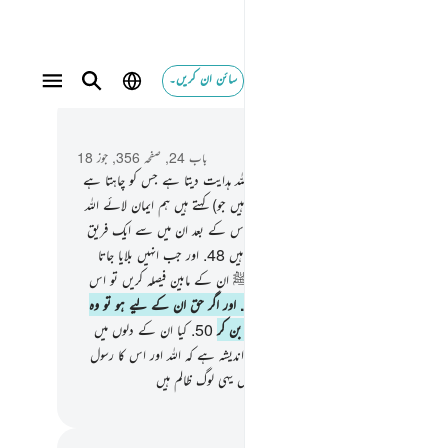
سائن ان کریں۔
 و سباق میں پڑھیں
باب 24, صفحہ 356, جوز 18
ہم نے نازل کردی ہیں روشن آیات۔ اور اللہ ہدایت دیتا ہے جس کو چاہتا ہے
ے راستے کی طرف
47
.
اور (کچھ لوگ وہ بھی ہیں جو) کہتے ہیں ہم ایمان لائے اللہ
رسول ﷺ پر اور ہم نے اطاعت قبول کی پھر اس کے بعد ان میں سے ایک فریق
پھیر جاتا ہے اور یہ لوگ درحقیقت مؤمن نہیں ہیں
48
.
اور جب انہیں بلایا جاتا
للہ اور اس کے رسول ﷺ کی طرف کہ وہ ﷺ ان کے مابین فیصلہ کریں تو اس
ن میں سے ایک گروہ کنیّ کترا جاتا ہے
49
.
اور اگر حق ان کے لیے ہو تو وہ
ہیں رسول ﷺ کی طرف بڑے اطاعت کیش بن کر
50
.
کیا ان کے دلوں میں
ے ؟ یا یہ لوگ شک میں مبتلا ہیں ؟ یا انہیں اندیشہ ہے کہ اللہ اور اس کا رسول
کے ساتھ ناانصافی کریں گے بلکہ حقیقت میں یہی لوگ ظالم ہیں
القرآن (ڈاکٹر اسرار احمد)