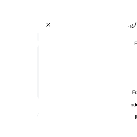
سائن ان کریں۔
 کریں۔
ليه مذعنين ٤٩
سیاق
E
24:49
.
46
سیدھ
اور 
طاعت کیش بن کر
پیٹھ 
ہے ا
پڑھنا جاری رکھیں
Fr
وقت ا
آتے 
Ind
روگ ہ
ﷺ ان 
I
Tafsir Ibn Kathir
-
بیان 