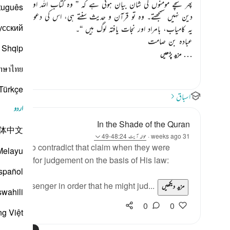
پھر سچے مومنوں کی شان بیان ہوتی ہے کہ
” وہ کتاب اللہ اور سنت رسول
tuguês
دین نہیں سمجھتے۔ وہ تو قرآن و حدیث سنتے ہی، اس کی دعوت کی ندا کان
усский
یہ کامیاب، بامراد اور نجات یافتہ لوگ ہیں “
۔
عبادہ بن صامت
Shqip
…
مزید پڑھیں
าษาไทย
Türkçe
اسباق
اردو
In the Shade of the Quran
体中文
31 weeks ago
·
حوالہ
آیت 48:24-49
esitate to contradict that claim when they were
Melayu
ssenger for judgement on the basis of His law:
spañol
s Messenger in order that he might jud...
مزید دیکھیں
swahili
0
0
ng Việt