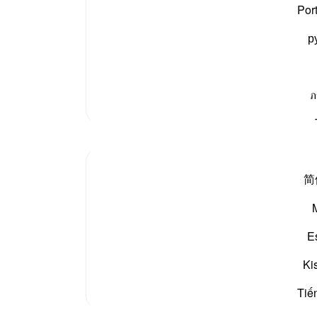
 اللہ
صلی اللہ علیہ وسلم
کے سوا کسی تیسری چیز کو داخل
نوٹس
Por
 میں پڑتے ہی صاف کہہ دیتے ہیں کہ ہم نے سنا اور مانا
آپ ک
р
ภ
مزید تفسیر
简
Those who claimed to be believers did not h
summoned to put their disputes to God's Me
E
"Whenever they are summoned to God and Hi
Ki
Tiế