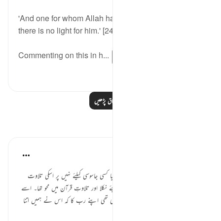
'And one for whom Allah has not made a light, then
there is no light for him.' [24:40]
Commenting on this in h...
مزید دیکھیں
0
5
مزید اسباق پڑھیں
مظاہر
Iraj Marjan
last year
·
حوالہ
آیت 35:24-37
کل میں نے ایک ٹھیلے والے کا تعاقب کیا کسی جاسوسی کیلئے نہیں پر اسکی تلاوت
سننے کیلئے۔ وہ اپنے روزانہ کے کاروبار کیلئے نکلا اور تلاوتِ قرآن میں محو تھا۔ اسے
دیکھ کر میں دل ہی دل میں شکر ادا کر رہی تھی اپنے رب کا کہ اس نے ہمیں اتنا
خوبصورت دین عطا کیا۔