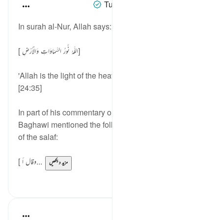
Tulayhah Tafsir Translations
2 years ago
·
حوالہ
آیت 35:24
In surah al-Nur, Allah says:
[ اللَّهُ نُورُ السَّمَاوَاتِ وَالْأَرْضِ]
'Allah is the light of the heavens and the earth ...'
[24:35]
In part of his commentary on this phrase, Imam al-
Baghawi mentioned the following statement of some
of the salaf:
[ وقال أ...
مزید دیکھیں
1
5
Fadel Soliman