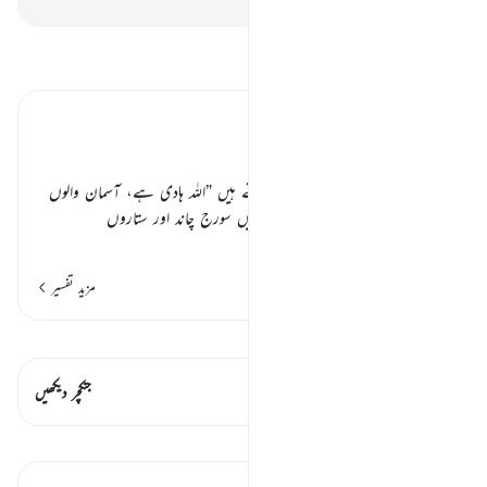
تفسیر پڑھیں
تفسیر ابنِ کثیر
مدبر کائنات نور ہی نور ہے ٭٭
سیدنا ابن عباس رضی اللہ عنہ فرماتے ہیں
”
اللہ ہادی ہے، آسمان والوں
اور زمین والوں کا، وہی ان دونوں میں سورج چاند اور ستاروں
…
مزید پڑھیں
مزید تفسیر
قیراط دیکھیں
اس آیت میں ہے۔ 2 جنکچرز
جنکچر دیکھیں
اسباق