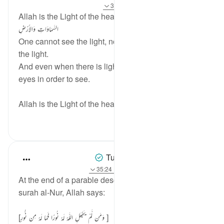
2 years ago
·
حوالہ
سورہ 24 اور آیت 35:24
Allah is the Light of the heavens and the earth اللَّهُ نُورُ
السَّمَاوَاتِ وَالأَرْضِ
One cannot see the light, nor can he/she see without
the light.
And even when there is light one has to open his/her
eyes in order to see.
Allah is the Light of the heave...
مزید دیکھیں
1
36
Tulayhah Tafsir Translations
3 years ago
·
حوالہ
آیت 186:7، 40:24، 35:24
At the end of a parable describing the disbelievers in
surah al-Nur, Allah says:
[وَمَن لَّمْ يَجْعَلِ اللَّهُ لَهُ نُورًا فَمَا لَهُ مِن نُّورٍ ]