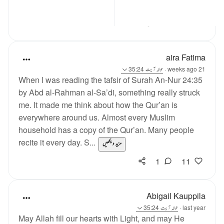
آج سورۃ ن...
مزید دیکھیں
4
7
aira Fatima
21 weeks ago
·
حوالہ
آیت 35:24
When I was reading the tafsir of Surah An-Nur 24:35
by Abd al-Rahman al-Sa’di, something really struck
me. It made me think about how the Qur’an is
everywhere around us. Almost every Muslim
household has a copy of the Qur’an. Many people
recite it every day. S...
مزید دیکھیں
1
11
Abigail Kauppila
last year
·
حوالہ
آیت 35:24
May Allah fill our hearts with Light, and may He