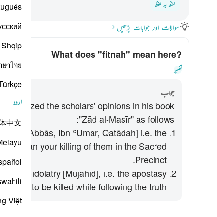
لفظ بہ لفظ
tuguês
усский
سوالات اور جوابات پڑھیں
Shqip
What does
"fitnah"
mean here?
าษาไทย
کے لیے جواب ٹ
تفسیر
Türkçe
جواب
اردو
summarized the scholars' opinions in his book
"Zād al-Masīr" as follows:
体中文
d, Ibn ʿAbbās, Ibn ʿUmar, Qatādah] i.e. the
Melayu
orse than your killing of them in the Sacred
Precinct.
spañol
turn to idolatry [Mujāhid], i.e. the apostasy
swahili
im than to be killed while following the truth.
ng Việt