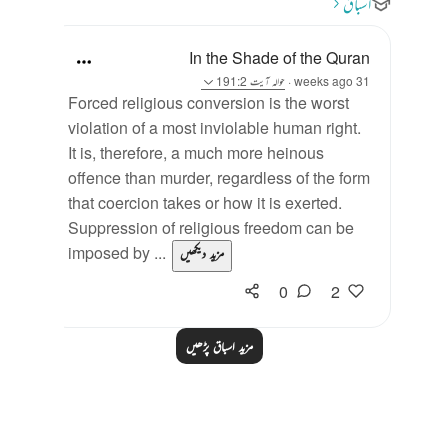
اسباق
In the Shade of the Quran
31 weeks ago
·
حوالہ
آیت 191:2
Forced religious conversion is the worst
violation of a most inviolable human right.
It is, therefore, a much more heinous
offence than murder, regardless of the form
that coercion takes or how it is exerted.
Suppression of religious freedom can be
imposed by ...
مزید دیکھیں
0
2
مزید اسباق پڑھیں