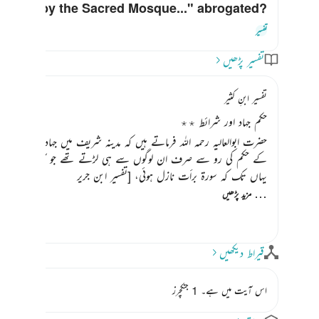
ht them by the Sacred Mosque..." abrogated?
کے لیے جواب ٹوگل کریں۔ d
تفسیر
تفسیر پڑھیں
تفسیر ابنِ کثیر
حکم جہاد اور شرائط ٭٭
حضرت ابوالعالیہ رحمہ اللہ فرماتے ہیں کہ مدینہ شریف میں جہاد کا پہلا حک
کے حکم کی رو سے صرف ان لوگوں سے ہی لڑتے تھے جو آپ سے لڑیں 
یہاں تک کہ سورۃ برأت نازل ہوئی،
[تفسیر ابن جریر
…
مزید پڑھیں
قیراط دیکھیں
اس آیت میں ہے۔ 1 جنکچرز