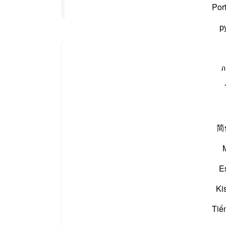
پڑھنا جاری رکھیں
آپ ک
Por
р
ภ
وگل کریں۔ What does *"fitnah"* mean here?
Imām Ibn al-Jawzī (d. 597/1201) 
简
It means polytheism [Ibn Masʿū
polytheism of those people is w
E
It means to renege on Islam and re
Ki
of a believer is worse for h
Tiế