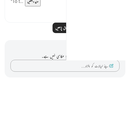
“To t...
مزید دیکھیں
0
1
مزید اسباق پڑھیں
نوٹس اور عکاسی۔
آپ کے پاس اس آیت پر کوئی نوٹ یا عکاسی نہیں ہے۔
اپنے خیالات کو پکڑو…
Notes