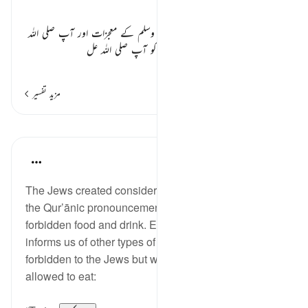
صفحہ نمبر624
علاوہ ازیں خود نبی کریم
صلی اللہ علیہ وسلم
کے معجزات اور آپ
صلی اللہ
علیہ وسلم
کی پاکیزہ عادت نے لوگوں کو آپ
صلی اللہ عل
…
مزید پڑھیں
مزید تفسیر
اسباق
In the Shade of the Quran
31 weeks ago
·
حوالہ
آیت 174:2
The Jews created considerable controversy around
the Qur’ānic pronouncements on permissible and
forbidden food and drink. Elsewhere, the Qur’ān
informs us of other types of meat that had been
forbidden to the Jews but which Muslims were
allowed to eat: