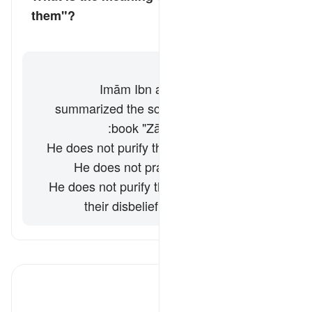
them"?
کے لیے جواب ٹوگل کریں۔ What is the meaning of "nor will He purify them"?
تفسیر
جواب
Imām Ibn al-Jawzī (d. 597/1201)
summarized the scholars' opinions in his
book "Zād al-Masīr" as follows:
He does not purify their deeds. [Muqātil]
He does not praise them. [al-Zajjāj]
He does not purify them from the filth of
their disbelief and sins. [Ibn Jarīr]
تفسیر پڑھیں
تفسیر ابنِ کثیر
بدترین لوگ ٭٭