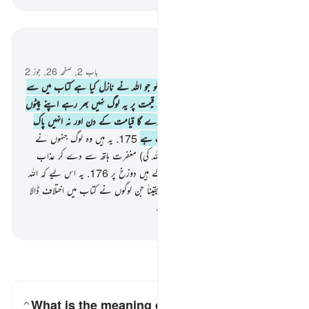
سیاق و سباق میں پڑھیں
باب 2, صفحہ 26, جوز 2
174
.
یقیناً وہ لوگ جو چھپاتے ہیں اس کو جو اللہ نے نازل کیا ہے کتاب میں سے
اور فروخت کرتے ہیں اسے بہت حقیر سی قیمت پر یہ لوگ نہیں بھر رہے اپنے پیٹوں
میں مگر آگ اور اللہ ان سے کلام نہیں کرے گا قیامت کے دن اور نہ انہیں پاک
کرے گا اور ان کے لیے درد ناک عذاب ہے
175
.
یہ ہیں وہ لوگ جنہوں نے
ہدایت دے کر گمراہی خرید لی ہے اور (اللہ کی) مغفرت ہاتھ سے دے کر عذاب
خرید لیا ہے تو یہ کس قدر صبر کرنے والے ہیں دوزخ پر
176
.
یہ اس لیے کہ اللہ
نے تو کتاب نازل کی حق کے ساتھ اور یقیناً جن لوگوں نے کتاب میں اختلاف ڈالا
وہ ضد اور مخالفت میں بہت دور نکل گئے
-
بیان القرآن (ڈاکٹر اسرار احمد)
سوالات اور جوابات پڑھیں
What is the meaning of "nor will He purify