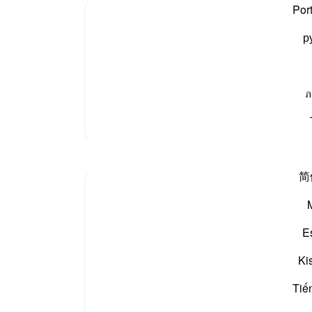
اور 
Por
-
بیان 
р
نوٹس
ہ موت کے وقت تمہاری توبہ قبول نہیں ہو گی جیسے اور جگہ
ِىْ تُبْتُ
آپ ک
ภ
مزید تفسیر
مظاہر
简
Razia Zahra
2 years ago
·
حوالہ
آیت 86:3-90
In the Name of Allah, the Most Merciful, the
E
Especially Merciful,
Ki
Advice to myself perchance it could benefit
Tiế
another.