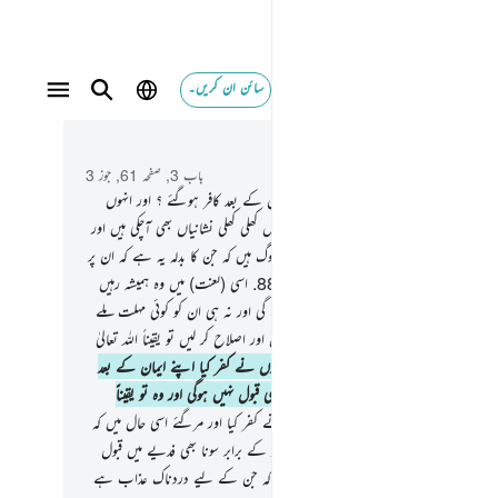
سائن ان کریں۔
لون ٩٠
 و سباق میں پڑھیں
باب 3, صفحہ 61, جوز 3
کیسے ہدایت دے گا اللہ ان لوگوں کو جو ایمان کے بعد کافر ہوگئے ؟ اور انہوں
اہی دی کہ یہ رسول حق ہیں اور ان کے پاس کھلی کھلی نشانیاں بھی آچکی ہیں اور
ایسے ظالموں کو ہدایت نہیں دیتا
87
.
یہی وہ لوگ ہیں کہ جن کا بدلہ یہ ہے کہ ان پر
کی فرشتوں کی اور تمام انسانوں کی لعنت ہے
88
.
اسی (لعنت) میں وہ ہمیشہ رہیں
 کے عذاب میں کوئی تخفیف نہیں کی جائے گی اور نہ ہی ان کو کوئی مہلت ملے
8
.
سوائے ان کے جو اس کے بعد توبہ کرلیں اور اصلاح کر لیں تو یقیناً اللہ تعالیٰ
 والا رحم فرمانے والا ہے
90
.
بیشک جن لوگوں نے کفر کیا اپنے ایمان کے بعد
ہ اپنے کفر میں بڑھتے چلے گئے ان کی توبہ کبھی قبول نہیں ہوگی اور وہ تو یقیناً
وں میں سے ہیں۔
91
.
یقیناً وہ لوگ جنہوں نے کفر کیا اور مرگئے اسی حال میں کہ
فر تھے تو ان میں سے کسی سے زمین کی مقدار کے برابر سونا بھی فدیے میں قبول
کیا جائے گا اگر وہ پیش کرسکے یہ وہ لوگ ہیں کہ جن کے لیے دردناک عذاب ہے