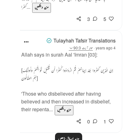
كفرا...
مزید دیکھیں
3
5
Tulayhah Tafsir Translations
4 years ago
·
حوالہ
آیت 90:3
Allah says in surah Aal 'Imran [03]:
[إِنَّ الَّذِينَ كَفَرُوا بَعْدَ إِيمَانِهِمْ ثُمَّ ازْدَادُوا كُفْرًا لَّن تُقْبَلَ تَوْبَتُهُمْ وَأُولَٰئِكَ
هُمُ الضَّالُّونَ]
'Those who disbelieved after having
believed and then increased in disbelief,
their repenta...
مزید دیکھیں
0
1
مزید اسباق پڑھیں