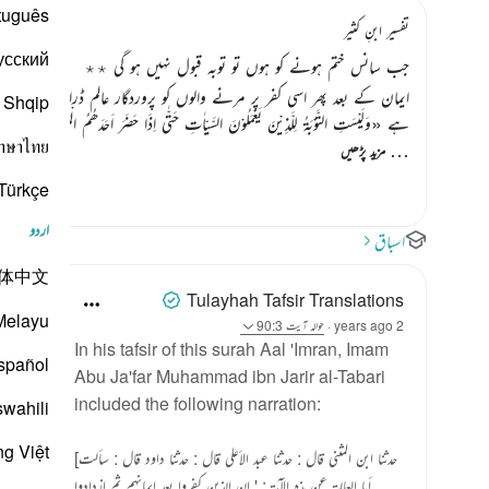
tuguês
تفسیر ابنِ کثیر
усский
جب سانس ختم ہونے کو ہوں تو توبہ قبول نہیں ہو گی ٭٭
ایمان کے بعد پھر اسی کفر پر مرنے والوں کو پروردگار عالم ڈرا رہا ہے ک
Shqip
ہے
«وَلَيْسَتِ التَّوْبَةُ لِلَّذِيْنَ يَعْمَلُوْنَ السَّـيِّاٰتِ حَتّٰى اِذَا حَضَرَ اَحَدَھُمُ الْمَوْتُ قَالَ اِنّ
าษาไทย
…
مزید پڑھیں
Türkçe
اردو
اسباق
体中文
Tulayhah Tafsir Translations
Melayu
2 years ago
·
حوالہ
آیت 90:3
In his tafsir of this surah Aal 'Imran, Imam
spañol
Abu Ja'far Muhammad ibn Jarir al-Tabari
included the following narration:
swahili
ng Việt
[حدثنا ابن المثنى قال : حدثنا عبد الأعلى قال : حدثنا داود قال : سألت
أبا العالية عن هذه الآية : ' إن الذين كفروا بعد إيمانهم ثم ازدادوا