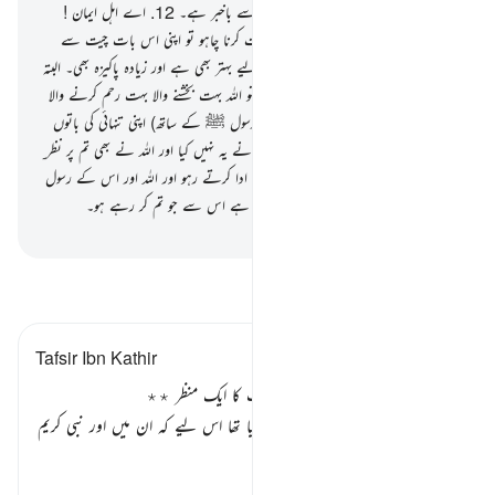
ہے۔ اور تم جو کچھ کر رہے ہو اللہ اس سے باخبر ہے۔
12
.
اے اہل ایمان !
جب تم رسول ﷺ سے تخلیہ میں کوئی بات کرنا چاہو تو اپنی اس بات چیت سے
پہلے کچھ صدقہ دے دیا کرو۔ یہ تمہارے لیے بہتر بھی ہے اور زیادہ پاکیزہ بھی۔ البتہ
اگر تم (صدقہ دینے کے لیے) کچھ نہ پائو تو اللہ بہت بخشنے والا بہت رحم کرنے والا
ہے۔
13
.
کیا تم ڈر گئے اس سے کہ (رسول ﷺ کے ساتھ) اپنی تنہائی کی باتوں
سے پہلے صدقات پیش کرو ؟ پھر جب تم نے یہ نہیں کیا اور اللہ نے بھی تم پر نظر ِ
عنایت فرما دی تو بس نماز قائم رکھو زکوٰۃ ادا کرتے رہو اور اللہ اور اس کے رسول
ﷺ کی اطاعت کرتے رہو۔ اور اللہ باخبر ہے اس سے جو تم کر رہے ہو۔
-
بیان القرآن (ڈاکٹر اسرار احمد)
تفسیر پڑھیں
Tafsir Ibn Kathir
معاشرتی آداب کا ایک پہلو اور قیامت کا ایک منظر ٭٭
کانا پھوسی سے یہودیوں کو روک دیا گیا تھا اس لیے کہ ان میں اور نبی کریم
صلی اللہ علیہ وسلم
میں جب صل
…
مزید پڑھیں