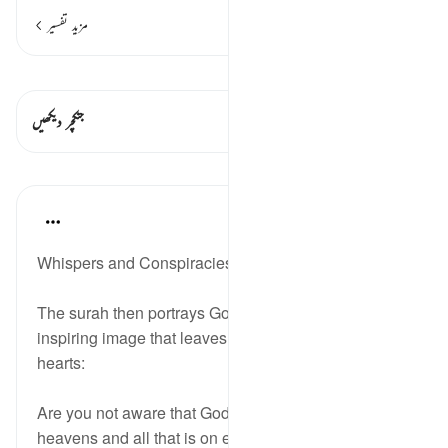
مزید تفسیر
قیراط دیکھیں
اس آیت میں ہے۔ 2 جنکچرز
جنکچر دیکھیں
اسباق
In the Shade of the Quran
31 weeks ago
·
حوالہ
آیت 7:58
Whispers and Conspiracies
The surah then portrays God's presence in an
inspiring image that leaves a telling effect on our
hearts:
Are you not aware that God knows all that is in the
heavens and all that is on earth? Never can a secret