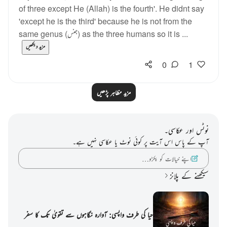
of three except He (Allah) is the fourth'. He didnt say
'except he is the third' because he is not from the
same genus (جنس) as the three humans so it is ...
مزید دیکھیں
0
1
مزید مظاہر پڑھیں
نوٹس اور عکاسی۔
آپ کے پاس اس آیت پر کوئی نوٹ یا عکاسی نہیں ہے۔
اپنے خیالات کو پکڑو…
سیکھنے کے پلانز
حیا کی طرف واپسی: آوارہ نگاہوں سے تقویٰ تک کا سفر