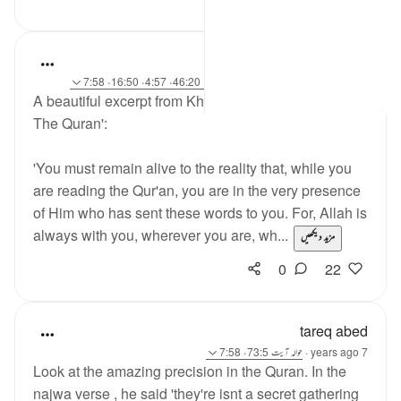
A Siddiqui
6 years ago
·
حوالہ
آیت 48:52، 12:36، 46:20، 4:57، 16:50، 7:58
A beautiful excerpt from Khurram Murad's 'Way To
The Quran':
'You must remain alive to the reality that, while you
are reading the Qur'an, you are in the very presence
of Him who has sent these words to you. For, Allah is
always with you, wherever you are, wh...
مزید دیکھیں
0
22
tareq abed
7 years ago
·
حوالہ
آیت 73:5، 7:58
Look at the amazing precision in the Quran. In the
najwa verse , he said 'they're isnt a secret gathering