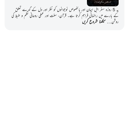
یہ 5 روزہ سفر اہل ایمان اور بالخصوص نوجوانوں کو نظر اور دل کے گہرے تعلق
کے بارے میں رہنمائی فراہم کرتا ہے۔ قرآن، سنت اور عملی روحانی نظم و ضبط کی
روشن…
سیکھنا شروع کریں
Notes
placeholders
close