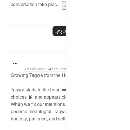
conversation take plac...
مزید دیکھیں
0
0
مزید اسباق پڑھیں
مظاہر
najee elhila
25 weeks ago
·
حوالہ
آیت 88:26-89، 7:58، 45:29، 183:2، 51:33
Growing Taqwa from the Heart 🌱
Taqwa starts in the heart ❤️, shows in our daily
choices 🧠, and appears clearly in our character 🤍.
When we fix our intentions for Allah, our actions
become meaningful. Taqwa helps us choose
honesty, patience, and self-contro...
مزید دیکھیں
0
18