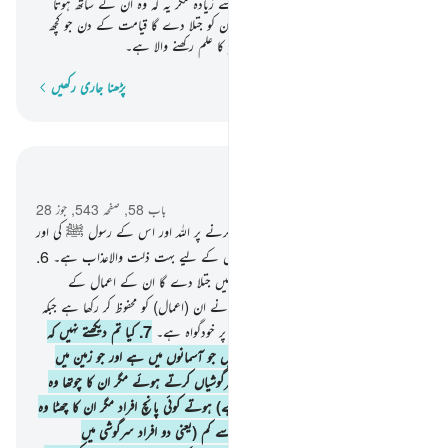
افراد سرگوشی میں مصروف) اور نہ اس سے زیادہ مگر یہ کہ وہ ان کے ساتھ ہوتا
ہے جہاں کہیں بھی وہ ہوں۔۔ } پھر وہ ان کو جتلا دے گا قیامت کے دن جو کچھ
بھی انہوں نے عمل کیا تھا یقینا اللہ ہرچیز کا علم رکھنے والا ہے۔
پڑھنا جاری رکھیں
لفظ بہ لفظ
سیاق و سباق میں پڑھیں
باب 58, صفحہ 543, جوز 28
5
.
یقینا وہ لوگ جو تل گئے ہیں مخالفت کرنے پر اللہ اور اس کے رسول ﷺ کی اور
ہم اتار چکے ہیں روشن آیات۔ اور کافروں کے لیے بہت ذلت والاعذاب ہے۔
6
.
جس دن اللہ ان سب کو اٹھائے گا پھر انہیں جتلا دے گا ان کے اعمال کے
بارے میں جو انہوں نے کیے تھے۔ اللہ نے ان (اعمال) کو محفوظ کر رکھا ہے جبکہ
وہ انہیں بھول چکے ہیں۔ اور اللہ تو ہرچیز پر خودگواہ ہے۔
7
.
کیا تم دیکھتے نہیں کہ
اللہ جانتا ہے اس سب کچھ کے بارے میں جو آسمانوں میں ہے اور جو زمین میں
ہے ؟ نہیں ہوتے کبھی بھی تین آدمی سرگوشیاں کرتے ہوئے مگر ان کا چوتھا وہ
(اللہ) ہوتا ہے اور نہیں (سرگوشی کر رہے) ہوتے کوئی پانچ افراد مگر ان کا چھٹا وہ
(اللہ) ہوتا ہے اور نہیں ہوتے وہ اس سے کم (یعنی دو افراد سرگوشی میں