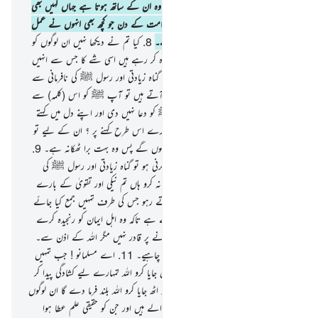
مصروف) اور نہ اس سے زیادہ مگر یہ کہ وہ ان کے ساتھ ہوتا ہے جہاں کہیں بھی
وہ ہوں۔۔ } پھر وہ ان کو جتلا دے گا قیامت کے دن جو کچھ بھی انہوں نے عمل
کیا تھا یقینا اللہ ہرچیز کا علم رکھنے والا ہے۔
8
.
کیا تم نے دیکھا نہیں ان لوگوں کو
جنہیں منع کیا گیا تھا نجویٰ سے پھر وہ اعادہ کر رہے ہیں اسی شے کا جس سے انہیں
منع کیا گیا تھا اور وہ سرگوشیاں کرتے ہیں گناہ زیادتی اور رسول ﷺ کی نافرمانی سے
متعلق۔ اور جب وہ آپ ﷺ کے پاس آتے ہیں تو آپ ﷺ کو اس (کلمہ) سے
دعا دیتے ہیں جس سے اللہ نے آپ ﷺ کو دعا نہیں دی اور اپنے دل میں کہتے
ہیں کہ اللہ ہمیں عذاب کیوں نہیں دیتا ہمارے اس طرح کہنے پر ؟ ان کے لیے تو
اب جہنم ہی کافی ہے یہ اس میں داخل ہوں گے پس وہ بہت برا ٹھکانہ ہے۔
9
.
اے اہل ایمان ! اگر تمہیں کوئی سرگوشی کرنی ہو تو گناہ زیادتی اور رسول ﷺ کی
نافرمانی کی باتوں سے متعلق ہرگز سرگوشی نہ کرو ہاں تم نیکی اور تقویٰ کے بارے
میں سرگوشی کرسکتے ہو۔ اور اللہ سے ڈرتے رہو جس کی طرف تمہیں جمع کیا جائے
گا۔
10
.
یہ نجویٰ تو شیطان کی طرف سے ہے تاکہ وہ اہل ایمان کو رنجیدہ کرے
حالانکہ یہ (شیطان) انہیں کچھ بھی ضرر پہنچانے پر قادر نہیں مگر اللہ کے اذن سے۔
اور اہل ایمان کو صرف اللہ پر توکل ّکرنا چاہیے۔
11
.
اے مسلمانو ! جب تمہیں
کہا جائے کہ مجالس میں کھل کر بیٹھو تو کھل جایا کرو اللہ تمہارے لیے کشادگی پیدا کر
دے گا۔ اور جب کہا جائے کہ اٹھ جائو تو اٹھ جایا کرو اللہ بلند فرما دے گا ان لوگوں
کے درجات جو تم میں سے واقعی ایمان والے ہیں اور جن کو حقیقی علم عطا ہوا