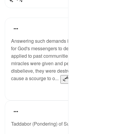
اسباق
In the Shade of the Quran
31 weeks ago
·
حوالہ
آیت 56:18
Answering such demands in Ayah 55 is not a matter
for God's messengers to decide. God's rule, which
applied to past communities, meant that when
miracles were given and people continued to
disbelieve, they were destroyed. To do this, or to
cause a scourge to o...
مزید دیکھیں
0
0
Fadel Soliman
6 years ago
·
حوالہ
آیت 54:18-58
Taddabor (Pondering) of Surat Al Kahf ayahs: 54-58