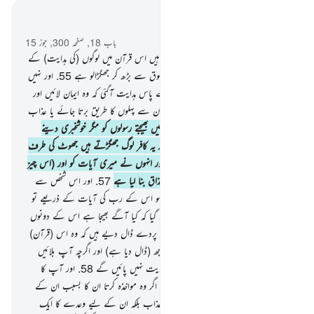
سیاق و سباق میں پڑھیں
باب 18, صفحہ 300, جوز 15
54
.
اور ہم نے پھیر پھیر کر بیان کردی ہیں اس قرآن میں لوگوں (کی ہدایت) کے
لیے ہر قسم کی مثالیں لیکن انسان تمام مخلوق سے بڑھ کر جھگڑالو ہے
55
.
اور نہیں
روکا لوگوں کو (کسی چیز نے) جب ان کے پاس ہدایت آگئی کہ وہ ایمان لائیں اور
اپنے رب سے مغفرت مانگیں مگر یہ کہ ان سے پہلوں کا طریق برتا جائے یا عذاب
ان کے سامنے آموجود ہو
56
.
اور ہم نہیں بھیجتے رسولوں کو مگر خوشخبری دینے
والے اور خبردار کرنے والے (بنا کر) اور یہ کافر لوگ جھگڑتے ہیں جھوٹ کی طرف
سے تاکہ بچلا دیں اس کے ساتھ حق کو اور انہوں نے میری آیات کو اور (اس چیز
کو) جس کے ساتھ انہیں خبردار کیا گیا تھا مذاق بنا لیا ہے
57
.
اور اس شخص سے
بڑھ کر ظالم کون ہوگا جسے نصیحت کی گئی ہو اس کے رب کی آیات کے ذریعے تو
اس نے اعراض کیا ان سے اور وہ بھول گیا کہ کیا آگے بھیجا ہے اس کے دونوں
ہاتھوں نے یقیناً ہم نے ان کے دلوں پر پردے ڈال دیے ہیں کہ وہ اس (قرآن)
کو سمجھ نہ پائیں اور ان کے کانوں میں بوجھ (ڈال دیا ہے) اور اگرچہ آپ بلائیں
انہیں ہدایت کی طرف تب بھی وہ کبھی ہدایت نہیں پائیں گے
58
.
اور آپ کا
رب بہت بخشنے والا بہت رحمت والا ہے اگر وہ مواخذہ کرتا ان کا بسبب ان کے
اعمال کے تو بہت جلدی بھیج دیتا ان پر عذاب بلکہ ان کے لیے وعدے کا ایک