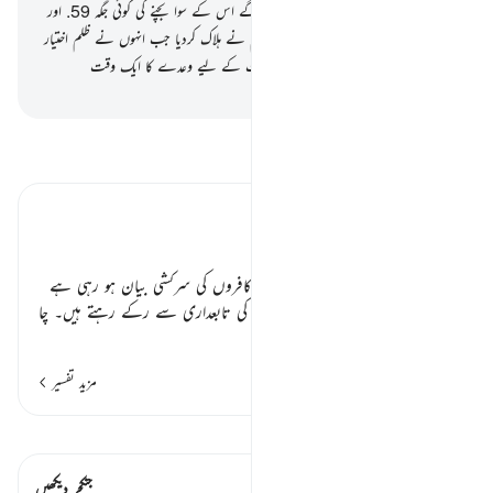
وقت معین ہے اور وہ ہرگز نہیں پائیں گے اس کے سوا بچنے کی کوئی جگہ
59
.
اور
یہ ہیں وہ بستیاں جن (کے باسیوں) کو ہم نے ہلاک کردیا جب انہوں نے ظلم اختیار
کیا اور ہم نے مقرر کردیا تھا ان کی ہلاکت کے لیے وعدے کا ایک وقت
-
بیان القرآن (ڈاکٹر اسرار احمد)
تفسیر پڑھیں
تفسیر ابنِ کثیر
عذاب الہٰی کے منتظر کفار ٭٭
اگلے زمانے کے اور اس وقت کے کافروں کی سرکشی بیان ہو رہی ہے
کہ حق واضح ہو چکنے کے بعد بھی اس کی تابعداری سے رکے رہتے ہیں۔ چا
…
مزید پڑھیں
مزید تفسیر
قیراط دیکھیں
اس آیت میں ہے۔ 1 جنکچرز
جنکچر دیکھیں