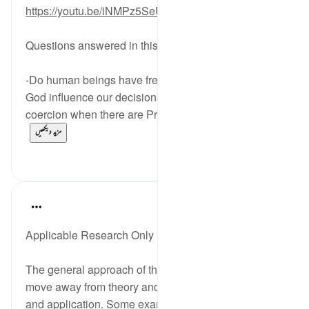
https://youtu.be/iNMPz5SeUiI
Questions answered in this video:
-Do human beings have freedom of choice? Does
God influence our decisions? Why isn't it considered
coercion when there are Prophets and books ...
مزید دیکھیں
0
10
Salah Soltan
8 years ago
·
حوالہ
آیت 1:18-110
Applicable Research Only
The general approach of the Quran and Sunnah is to
move away from theory and abstraction, to rooting
and application. Some examples of this are: