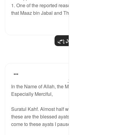
1. One of the reported reasons for the verse below is
that Maaz bin Jabal and Thaalaba b...
مزید دیکھیں
2
9
مزید اسباق پڑھیں
مظاہر
Razia Zahra
19 weeks ago
·
حوالہ
آیت 54:18-58
In the Name of Allah, the Most Merciful, the
Especially Merciful,
Suratul Kahf. Almost half way through the Surah
these are the blessed ayats we find. Each time, I
come to these ayats I pause. A long pause.