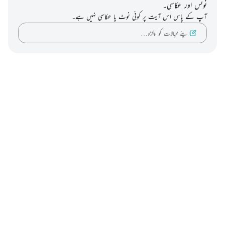
نوٹس اور عکاسی۔
آپ کے پاس اس آیت پر کوئی نوٹ یا عکاسی نہیں ہے۔
اپنے خیالات کو پکڑو…
Notes
placeholders
close