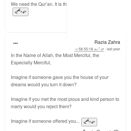
We need the Qur’an. It is the greatest treasure l...
مزید دیکھیں
11
28
Razia Zahra
last year
·
حوالہ
آیت 55:18-58
In the Name of Allah, the Most Merciful, the
Especially Merciful,
Imagine if someone gave you the house of your
dreams would you turn it down?
Imagine if you met the most pious and kind person to
marry would you reject them?
Imagine if someone offered you...
مزید دیکھیں