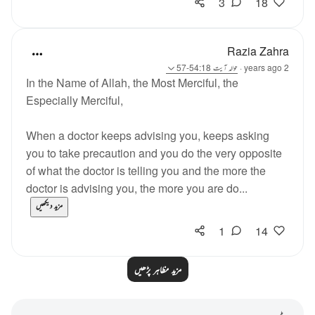
3
18
Razia Zahra
2 years ago
·
حوالہ
آیت 54:18-57
In the Name of Allah, the Most Merciful, the
Especially Merciful,
When a doctor keeps advising you, keeps asking
you to take precaution and you do the very opposite
of what the doctor is telling you and the more the
doctor is advising you, the more you are do...
مزید دیکھیں
1
14
مزید مظاہر پڑھیں