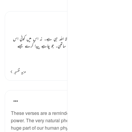
تفسیر پڑھیں
تفسیر ابنِ کثیر
صفات الٰہی ٭٭
ساری مخلوق کا خالق تمام اختیارات والا اللہ ہی ہے۔ نہ اس میں کوئی اس
سے جھگڑنے والا نہ اس کا شریک و ساتھی۔ جو چاہے پیدا کرے جسے
چاہے اپنا
…
مزید پڑھیں
مزید تفسیر
مظاہر
Hana Alasry
6 years ago
·
حوالہ
آیت 65:28-75
These verses are a reminder of Allah's might and
power. The very natural phenomenon that dictates a
huge part of our human physiology (night and day-