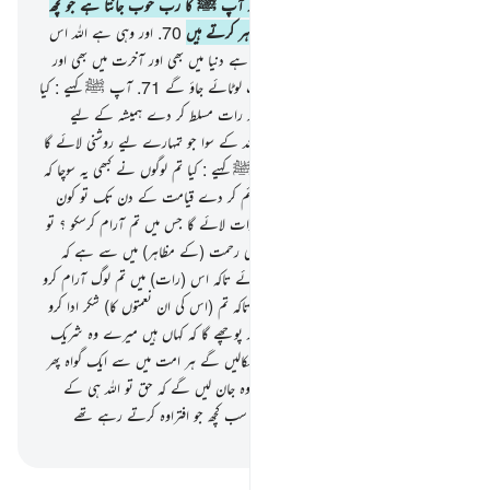
سے جو یہ لوگ شرک کرتے ہیں
69
.
اور آپ ﷺ کا رب خوب جانتا ہے جو کچھ
چھپاتے ہیں ان کے سینے اور جو کچھ وہ ظاہر کرتے ہیں
70
.
اور وہی ہے اللہ اس
کے سوا کوئی معبود نہیں اسی کے لیے حمد ہے دنیا میں بھی اور آخرت میں بھی اور
اسی کا حکم ہے اور اسی کی طرف تم سب لوٹائے جاؤ گے
71
.
آپ ﷺ کہیے : کیا
تم لوگوں نے کبھی غور کیا کہ اگر اللہ تم پر رات مسلط کر دے ہمیشہ کے لیے
قیامت کے دن تک تو کون معبود ہوگا اللہ کے سوا جو تمہارے لیے روشنی لائے گا
؟ تو کیا تم لوگ سنتے نہیں ہو
72
.
آپ ﷺ کہیے : کیا تم لوگوں نے کبھی یہ سوچا کہ
اگر اللہ تم پر ہمیشہ کے لیے دن ہی کو قائم کر دے قیامت کے دن تک تو کون
معبود ہے اللہ کے سوا جو تمہارے لیے رات لائے گا جس میں تم آرام کرسکو ؟ تو
کیا تم لوگ دیکھتے نہیں ہو
73
.
اور اس کی رحمت (کے مظاہر) میں سے ہے کہ
اس نے تمہارے لیے رات اور دن بنائے تاکہ اس (رات) میں تم لوگ آرام کرو
اور (دن میں) اس کا فضل تلاش کرو اور تاکہ تم (اس کی ان نعمتوں کا) شکر ادا کرو
74
.
اور جس دن وہ انہیں پکارے گا اور پوچھے گا کہ کہاں ہیں میرے وہ شریک
جن کا تم لوگوں کو زعم تھا
75
.
اور ہم نکالیں گے ہر امت میں سے ایک گواہ پھر
ہم کہیں گے کہ تم اپنی دلیل پیش کرو تو وہ جان لیں گے کہ حق تو اللہ ہی کے
طرف ہے اور گم ہوجائے گا ان سے وہ سب کچھ جو افتراوہ کرتے رہے تھے
-
بیان القرآن (ڈاکٹر اسرار احمد)