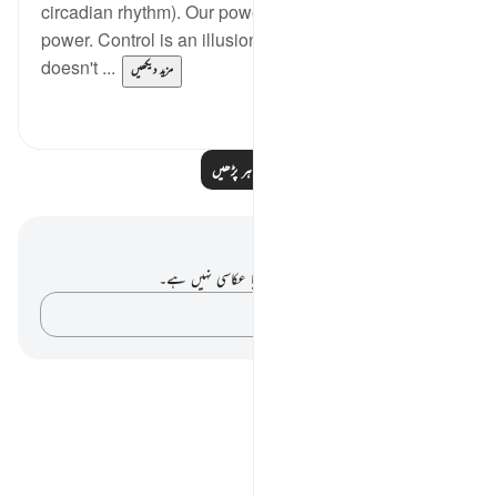
circadian rhythm). Our power is in submitting to his
power. Control is an illusion. The night and day
doesn't ...
مزید دیکھیں
0
3
مزید مظاہر پڑھیں
نوٹس اور عکاسی۔
آپ کے پاس اس آیت پر کوئی نوٹ یا عکاسی نہیں ہے۔
اپنے خیالات کو پکڑو…