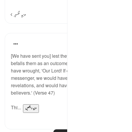
…
مزید پڑھیں
مزید تفسیر
اسباق
In the Shade of the Quran
31 weeks ago
·
حوالہ
آیت 47:28
[We have sent you] lest they say when a disaster
befalls them as an outcome of what their own hands
have wrought, 'Our Lord! If only You had sent us a
messenger, we would have followed Your
revelations, and would have been among the
believers.' (Verse 47)
Thi...
مزید دیکھیں
0
0