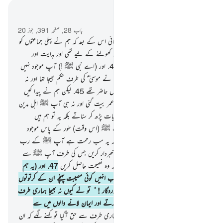
سیاق و سباق میں پڑھیں
باب 28, صفحہ 391, جوز 20
43
.
اور ہم نے موسیٰ ؑ کو کتاب عطا فرمائی اس کے بعد کہ ہم نے پہلی جماعتوں کو
ہلاک کردیا تھا (یہ کتاب) لوگوں کی آنکھیں کھولنے کے لیے تھی اور ہدایت اور
رحمت تھی تاکہ وہ نصیحت حاصل کریں
44
.
اور (اے نبی ﷺ !) آپ موجود نہیں
تھے (اس پہاڑ کے) غربی جانب جب ہم نے موسیٰ ؑ کی طرف حکم بھیجا تھا اور نہ
آپ ﷺ ان لوگوں میں شامل تھے جو وہاں حاضر تھے
45
.
لیکن ہم نے پیدا کیں
بہت سی نسلیں تو ان کے اوپر ایک لمبی عمر بیت گئی اور نہ ہی آپ ﷺ اہل مدین
کے درمیان مقیم تھے کہ ان کو ہماری آیات پڑھ کر سناتے بلکہ یہ تو ہم ہیں
(رسولوں کو) بھیجنے والے
46
.
اور نہ آپ ﷺ (اس وقت) طور کے پاس موجود
تھے جب ہم نے (موسیٰ ؑ کو) پکارا تھا بلکہ یہ سب رحمت ہے آپ ﷺ کے رب
کی طرف سے تاکہ آپ ﷺ اس قوم کو خبردار کریں جس کی طرف آپ ﷺ سے
پہلے کوئی خبردار کرنے والا نہیں آیا شاید کہ وہ نصیحت حاصل کریں
47
.
اور (یہ ہم
نے اس لیے کیا کہ) کہیں ایسا نہ ہو کہ جب انہیں کوئی مصیبت پہنچے ان کے کرتوتوں
کے سبب تو یہ کہیں کہ اے ہمارے پروردگار ! ُ تو نے کیوں نہ بھیجا ہماری طرف
کوئی رسول کہ ہم تیری آیات کی پیروی کرتے اور ایمان لانے والوں میں سے
ہوجاتے
48
.
لیکن جب ان کے پاس ہماری طرف سے حق آگیا تو کہنے لگے کہ ان