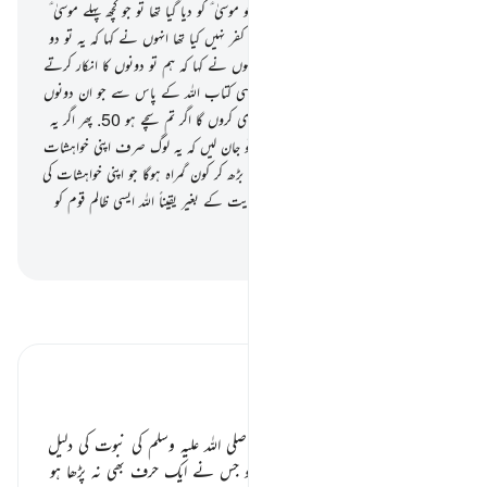
(رسول ﷺ کو وہی کچھ کیوں نہیں دیا گیا جو موسیٰ ؑ کو دیا گیا تھا تو جو کچھ پہلے موسیٰ ؑ
کو دیا گیا تھا کیا لوگوں نے اس کے ساتھ کفر نہیں کیا تھا انہوں نے کہا کہ یہ تو دو
جادو ہیں ایک دوسرے کے مددگار اور انہوں نے کہا کہ ہم تو دونوں کا انکار کرتے
ہیں
49
.
آپ ﷺ کہیے کہ پھر لاؤ کوئی ایسی کتاب اللہ کے پاس سے جو ان دونوں
سے زیادہ ہدایت والی ہو میں اس کی پیروی کروں گا اگر تم سچے ہو
50
.
پھر اگر یہ
لوگ آپ ﷺ کی بات کو قبول نہ کریں تو جان لیں کہ یہ لوگ صرف اپنی خواہشات
کی پیروی کر رہے ہیں اور اس شخص سے بڑھ کر کون گمراہ ہوگا جو اپنی خواہشات کی
پیروی کر رہا ہو اللہ کی طرف سے کسی ہدایت کے بغیر یقیناً اللہ ایسی ظالم قوم کو
ہدایت نہیں دیتا
-
بیان القرآن (ڈاکٹر اسرار احمد)
تفسیر پڑھیں
تفسیر ابنِ کثیر
دلیل نبوت ٭٭
اللہ تبارک وتعالیٰ اپنے نبی آخرالزمان
صلی اللہ علیہ وسلم
کی نبوت کی دلیل
دیتا ہے کہ
” ایک وہ شخص جو امی ہو جس نے ایک حرف بھی نہ پڑھا ہو