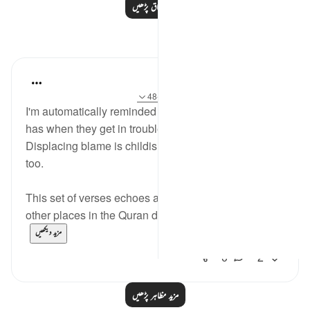
مزید اسباق پڑھیں
مظاہر
Hana Alasry
6 years ago
·
حوالہ
آیت 16:57، 43:28-48
I'm automatically reminded of the exchange a child
has when they get in trouble. 'I didn't know!'.
Displacing blame is childish but we see it in adults
too.
This set of verses echoes a similar sentiment that
other places in the Quran do; look at the nations/p...
مزید دیکھیں
0
2
مزید مظاہر پڑھیں