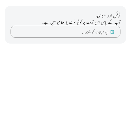
نوٹس اور عکاسی۔
آپ کے پاس اس آیت پر کوئی نوٹ یا عکاسی نہیں ہے۔
اپنے خیالات کو پکڑو…
Notes
placeholders
close