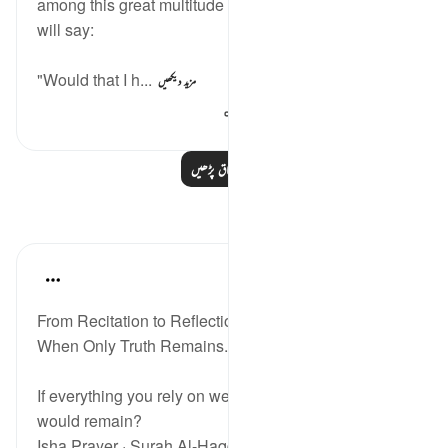
among this great multitude full of sorrow, broken. He
will say:
"Would that I h...
مزید دیکھیں
153
0
0
مزید اسباق پڑھیں
مظاہر
ekaterina myachina
3 weeks ago
·
حوالہ
آیت 1:69-32
From Recitation to Reflection.
When Only Truth Remains.
If everything you rely on were taken away, what
would remain?
Isha Prayer · Surah Al-Haqqah (69:1–32)