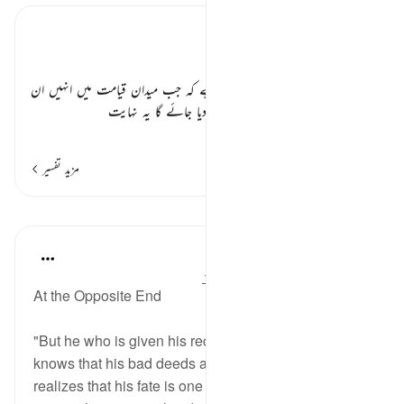
تفسیر ابنِ کثیر
بائیں ہاتھ اور نامہ اعمال ٭٭
یہاں گنہگاروں کا حال بیان ہو رہا ہے کہ جب میدان قیامت میں انہیں ان
کا نامہ اعمال ان کے بائیں ہاتھ میں دیا جائے گا یہ نہایت
…
مزید پڑھیں
مزید تفسیر
اسباق
In the Shade of the Quran
31 weeks ago
·
حوالہ
آیت 25:69-29
At the Opposite End
"But he who is given his record in his left hand," and
knows that his bad deeds are reckoned against him
realizes that his fate is one of suffering. He stands