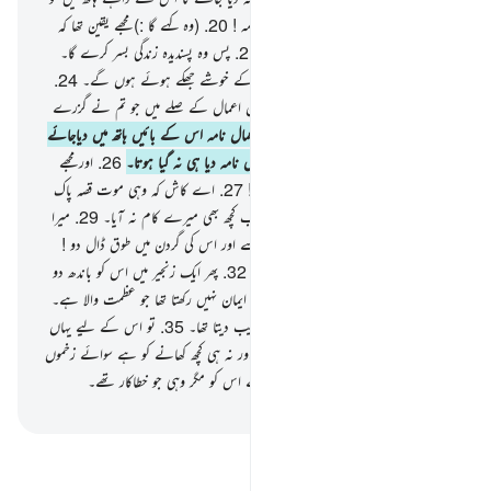
وہ کہے گا : آئو آئو ! دیکھو میرا اعمال نامہ !
20
.
(وہ کہے گا :) مجھے یقین تھا کہ
مجھے اپنے حساب سے دوچار ہونا ہے۔
21
.
پس وہ پسندیدہ زندگی بسر کرے گا۔
22
.
بڑے ہی بلند باغ میں۔
23
.
اس کے خوشے جھکے ہوئے ہوں گے۔
24
.
(کہہ دیا جائے گا) کھائو اور پیو رچتا پچتا ان اعمال کے صلے میں جو تم نے گزرے
دنوں میں کیے۔
25
.
اور جس شخص کا اعمال نامہ اس کے بائیں ہاتھ میں دیاجائے
گا وہ کہے گا : اے کاش ! مجھے میرا اعمال نامہ دیا ہی نہ گیا ہوتا۔
26
.
اور مجھے
معلوم ہی نہ ہوتا کہ میرا حساب کیا ہے !
27
.
اے کاش کہ وہی موت قصہ پاک
کردینے والی ہوتی !
28
.
میرا مال و اسباب کچھ بھی میرے کام نہ آیا۔
29
.
میرا
اقتدار بھی مجھ سے چھن گیا۔
30
.
پکڑو اسے اور اس کی گردن میں طوق ڈال دو !
31
.
پھر اسے جہنم کے اندر جھونک دو !
32
.
پھر ایک زنجیر میں اس کو باندھ دو
جس کا طول ستر ّگز ہے۔
33
.
یہ اللہ پر ایمان نہیں رکھتا تھا جو عظمت والا ہے۔
34
.
اور نہ مسکین کو کھانا کھلانے کی ترغیب دیتا تھا۔
35
.
تو اس کے لیے یہاں
کوئی گرم جوش دوست نہیں ہے۔
36
.
اور نہ ہی کچھ کھانے کو ہے سوائے زخموں
کے دھو ون کے۔
37
.
نہیں کھائیں گے اس کو مگر وہی جو خطاکار تھے۔
-
بیان القرآن (ڈاکٹر اسرار احمد)
تفسیر پڑھیں