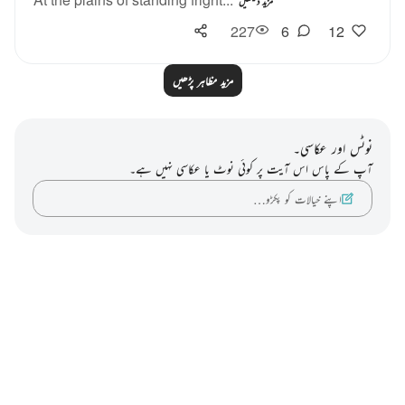
مزید دیکھیں
227
6
12
مزید مظاہر پڑھیں
نوٹس اور عکاسی۔
آپ کے پاس اس آیت پر کوئی نوٹ یا عکاسی نہیں ہے۔
اپنے خیالات کو پکڑو…
Notes
placeholders