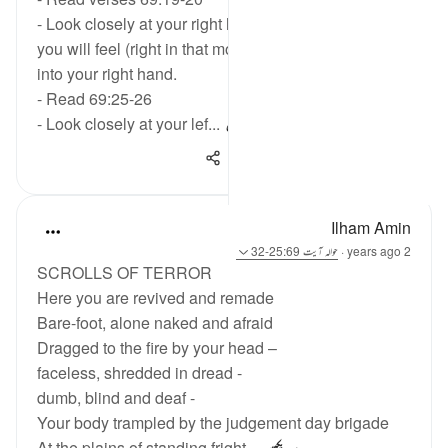
- Look closely at your right hand and imagine how
you will feel (right in that moment) if your record falls
into your right hand.
- Read 69:25-26
- Look closely at your lef...
مزید دیکھیں
160
14
27
Ilham Amin
2 years ago
·
حوالہ
آیت 25:69-32
SCROLLS OF TERROR
Here you are revived and remade
Bare-foot, alone naked and afraid
Dragged to the fire by your head –
faceless, shredded in dread -
dumb, blind and deaf -
Your body trampled by the judgement day brigade
At the plains of standing fright...