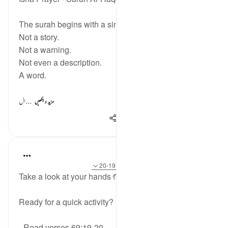
The surah begins with a single word.
Not a story.
Not a warning.
Not even a description.
A word.
ال...
مزید دیکھیں
121
5
15
A Siddiqui
2 years ago
·
حوالہ
آیت 25:69-26، 19:69-20
Take a look at your hands 🤲👀
Ready for a quick activity?
- Read verses 69:19-20