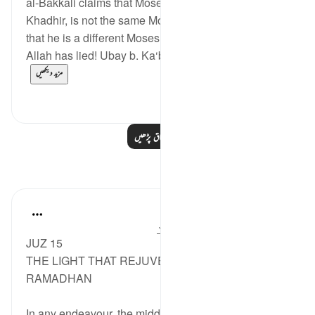
al-Bakkâli claims that Moses, the companion of al-
Khadhir, is not the same Moses of the Israelites, and
that he is a different Moses.' He said: 'The enemy of
Allah has lied! Ubay b. Ka‘b narrated to us fro...
مزید دیکھیں
0
0
مزید اسباق پڑھیں
مظاہر
Syaari Ab Rahman
last year
·
حوالہ
آیت 60:18-78، 9:17
JUZ 15
THE LIGHT THAT REJUVENATES YOU IN MID
RAMADHAN
In any endeavour, the middle point is usually when