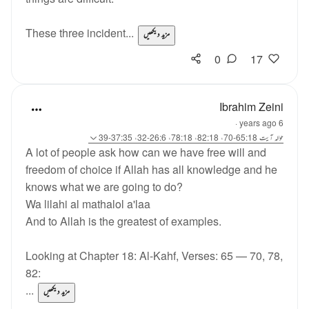
These three incident...
مزید دیکھیں
0
17
Ibrahim Zeini
·
6 years ago
حوالہ
آیت 65:18-70، 82:18، 78:18، 26:6-32، 37:35-39
A lot of people ask how can we have free will and
freedom of choice if Allah has all knowledge and he
knows what we are going to do?
Wa lilahi al mathalol a'laa
And to Allah is the greatest of examples.
Looking at Chapter 18: Al-Kahf, Verses: 65 — 70, 78,
82:
...
مزید دیکھیں