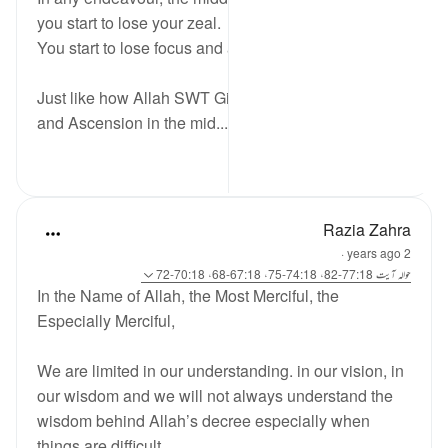
you start to lose your zeal.
You start to lose focus and and get distracted.
Just like how Allah SWT Gifted The Night Journey
and Ascension in the mid...
مزید دیکھیں
0
6
Razia Zahra
·
2 years ago
حوالہ
آیت 77:18-82، 74:18-75، 67:18-68، 70:18-72
In the Name of Allah, the Most Merciful, the
Especially Merciful,
We are limited in our understanding. in our vision, in
our wisdom and we will not always understand the
wisdom behind Allah’s decree especially when
things are difficult.