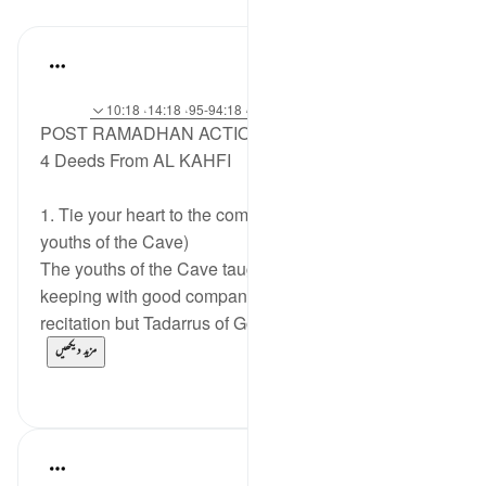
اسباق
Syaari Ab Rahman
·
last year
حوالہ
آیت 65:18-70، 37:18-40، 16:18، 94:18-95، 14:18، 10:18
POST RAMADHAN ACTION PLAN
4 Deeds From AL KAHFI
1. Tie your heart to the community. (Story of the
youths of the Cave)
The youths of the Cave taught us the importance of
keeping with good company. 'Tadarrus' not of
recitation but Tadarrus of Good Deeds need to...
مزید دیکھیں
4
15
Fadel Soliman