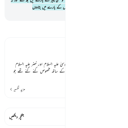
پوچھنا یہاں تک کہ میں خود ہی آپ کو اس کے بارے میں بتادوں
-
بیان القرآن (ڈاکٹر اسرار احمد)
تفسیر پڑھیں
تفسیر ابنِ کثیر
شوق تعلیم و تعلم ٭٭
یہاں اس گفتگو کا ذکر ہو رہا ہے جو موسیٰ علیہ السلام اور خضر علیہ السلام
کے درمیان ہوئی تھی۔ خضر اس علم کے ساتھ مخصوص کئے گئے تھے جو
…
مزید پڑھیں
مزید تفسیر
قیراط دیکھیں
اس آیت میں ہے۔ 1 جنکچرز
جنکچر دیکھیں