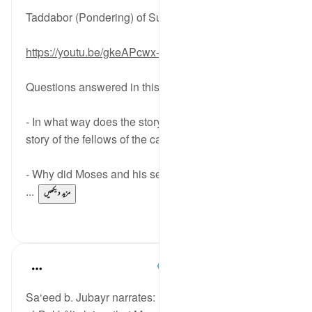
6 years ago
·
حوالہ
آیت 61:18-78
Taddabor (Pondering) of Surat Al-Kahf Ayahs: 61-78
https://youtu.be/gkeAPcwx-3Y
Questions answered in this video:
- In what way does the story of the fish relate to the
story of the fellows of the cave?
- Why did Moses and his servant want to go back to
...
مزید دیکھیں
0
6
Prophetic Commentary
8 years ago
·
حوالہ
آیت 60:18-82
Sa‘eed b. Jubayr narrates: I said to Ibn ‘Abbâs: 'Nawf