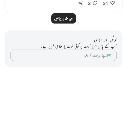
2
24
مزید مظاہر پڑھیں
نوٹس اور عکاسی۔
آپ کے پاس اس آیت پر کوئی نوٹ یا عکاسی نہیں ہے۔
اپنے خیالات کو پکڑو…
Notes
placeholders
close