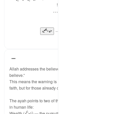
اپنے نفس کو اور خود کو پہچاننے کی ۔۔!!!!
اگر ہم چند سیکنڈز کے لیے اپنا محاسبہ کریں۔۔۔
اور اپنی روزمرہ کی روٹین کا تجزیہ کریں!!
تو ہمیں یہ معلوم ہوگا ۔۔!
کہ دن کے چوبیس گھنٹوں میں ہم اپنے آ...
مزید دیکھیں
0
11
ekaterina myachina
22 weeks ago
·
حوالہ
آیت 9:63
Allah addresses the believers directly: “O you who
believe.”
This means the warning is not for people far from
faith, but for those already on the path.
The ayah points to two of the strongest attachments
in human life:
Wealth (أموالكم) — the pursuit of provi...
مزید دیکھیں