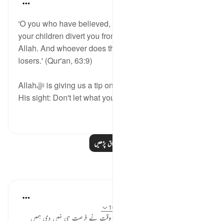
Dr. Haifaa Younis
4 years ago
·
حوالہ
آیت 9:63
'O you who have believed, let not your wealth and
your children divert you from the remembrance of
Allah. And whoever does that then those are the
losers.' (Qur'an, 63:9)
Allahﷻ is giving us a tip on how not to be a loser in
His sight: Don't let what you have...
مزید دیکھیں
1
38
مزید اسباق پڑھیں
مظاہر
Maria Safdar
2 years ago
·
حوالہ
آیت 18:59، 9:63-10
زندگی کی رفتار اتنی تیز ہوتی جا رہی ہے کہ وقت نے فرصت ہی نہیں دی ہمیں