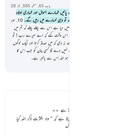
باب 63, صفحہ 555, جوز 28
9
.
اے اہل ایمان ! تمہیں غافل نہ کرنے پائیں تمہارے اموال اور تمہاری اولاد
اللہ کی یاد سے۔ اور جو کوئی ایسا کریں گے تو وہی خسارے میں رہیں گے۔
10
.
اور
خرچ کر دو اس میں سے جو کچھ ہم نے تمہیں دیا ہے اس سے پہلے پہلے کہ تم میں
سے کسی کی موت کا وقت آجائے پھر وہ اس وقت کہے کہ اے میرے رب ! تو
نے مجھے ایک قریب وقت تک کیوں مہلت نہ دی کہ میں صدقہ کرتا اور نیک لوگوں
میں سے ہوجاتا !
11
.
اور اللہ ہرگز مہلت نہیں دے گا کسی جان کو جب اس کا
وقت معین آپہنچے گا اور جو کچھ تم کر رہے ہو اللہ اس سے باخبر ہے۔
-
بیان القرآن (ڈاکٹر اسرار احمد)
تفسیر پڑھیں
تفسیر ابنِ کثیر
مال و دولت کی خود سپردگی خرابی کی جڑ ہے ٭٭
اللہ تعالیٰ اپنے مومن بندوں کو حکم دیتا ہے کہ
” وہ بکثرت ذکر اللہ کیا
کریں اور تنبیہ کرتا ہے کہ ایسا نہ ہو ک
…
مزید پڑھیں