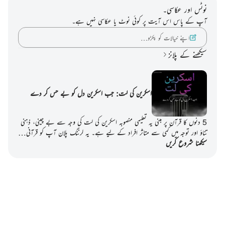
نوٹس اور عکاسی۔
آپ کے پاس اس آیت پر کوئی نوٹ یا عکاسی نہیں ہے۔
اپنے خیالات کو پکڑو…
سیکھنے کے پلانز
اسکرین کی لت: جب اسکرین دل کو بے حس کر دے
5 دنوں کا قرآن پر مبنی یہ تعلیمی منصوبہ اسکرین کی لت کی وجہ سے بے چینی، ذہنی
تناؤ اور توجہ میں کمی سے متاثر افراد کے لیے ہے۔ یہ لرننگ پلان آپ کو قرآنی…
سیکھنا شروع کریں