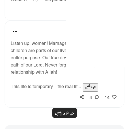
0
4
Aliza Awan
last year
·
حوالہ
آیت 9:63
Listen up, women! Marriage and taking care of
children are parts of our lives, but they are not our
entire purpose. Our true devotion should be in the
path of our Lord. Never forget to focus on your
relationship with Allah!
This life is temporary—the real lif...
مزید دیکھیں
4
14
مزید مظاہر پڑھیں