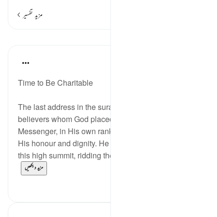
مزید تفسیر
اسباق
In the Shade of the Quran
31 weeks ago
·
حوالہ
آیت 9:63
Time to Be Charitable
The last address in the surah is made to the
believers whom God placed, together with His
Messenger, in His own rank, making them share in
His honour and dignity. He wants them to climb to
this high summit, ridding themselves of any char...
مزید دیکھیں
0
0