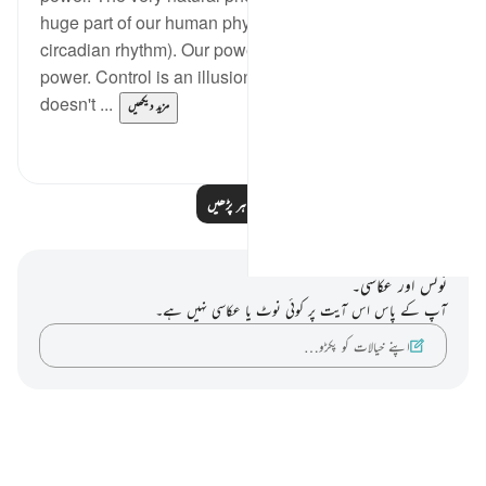
huge part of our human physiology (night and day-
circadian rhythm). Our power is in submitting to his
power. Control is an illusion. The night and day
doesn't ...
مزید دیکھیں
0
3
مزید مظاہر پڑھیں
نوٹس اور عکاسی۔
آپ کے پاس اس آیت پر کوئی نوٹ یا عکاسی نہیں ہے۔
اپنے خیالات کو پکڑو…