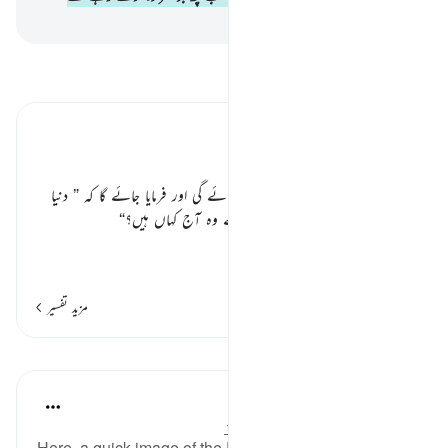
-
بیان القرآن (ڈاکٹر اسرار احمد)
تفسیر پڑھیں
تفسیر ابنِ کثیر
افترا بندی چھوڑ دو ٭٭
مشرکوں کو دوسری دفعہ ڈانٹ دی جائے گی اور فرمایا جائے گا کہ
” دنیا
میں جنہیں میرا شریک ٹھہرا رہے تھے وہ آج کہاں ہیں؟“
ہر امت میں
…
مزید پڑھیں
مزید تفسیر
اسباق
In the Shade of the Quran
31 weeks ago
·
حوالہ
آیت 74:28-75
Here, a quick image of the Day of Judgement is