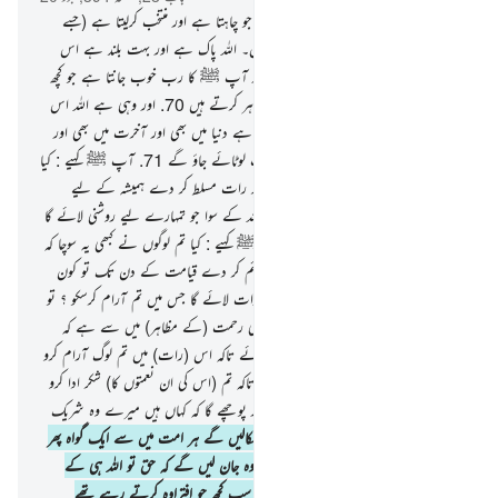
68
.
اور آپ ﷺ کا رب پیدا کرتا ہے جو چاہتا ہے اور منتخب کرلیتا ہے (جسے
چاہتا ہے) (جبکہ) ان کو کچھ بھی اختیار نہیں۔ اللہ پاک ہے اور بہت بلند ہے اس
سے جو یہ لوگ شرک کرتے ہیں
69
.
اور آپ ﷺ کا رب خوب جانتا ہے جو کچھ
چھپاتے ہیں ان کے سینے اور جو کچھ وہ ظاہر کرتے ہیں
70
.
اور وہی ہے اللہ اس
کے سوا کوئی معبود نہیں اسی کے لیے حمد ہے دنیا میں بھی اور آخرت میں بھی اور
اسی کا حکم ہے اور اسی کی طرف تم سب لوٹائے جاؤ گے
71
.
آپ ﷺ کہیے : کیا
تم لوگوں نے کبھی غور کیا کہ اگر اللہ تم پر رات مسلط کر دے ہمیشہ کے لیے
قیامت کے دن تک تو کون معبود ہوگا اللہ کے سوا جو تمہارے لیے روشنی لائے گا
؟ تو کیا تم لوگ سنتے نہیں ہو
72
.
آپ ﷺ کہیے : کیا تم لوگوں نے کبھی یہ سوچا کہ
اگر اللہ تم پر ہمیشہ کے لیے دن ہی کو قائم کر دے قیامت کے دن تک تو کون
معبود ہے اللہ کے سوا جو تمہارے لیے رات لائے گا جس میں تم آرام کرسکو ؟ تو
کیا تم لوگ دیکھتے نہیں ہو
73
.
اور اس کی رحمت (کے مظاہر) میں سے ہے کہ
اس نے تمہارے لیے رات اور دن بنائے تاکہ اس (رات) میں تم لوگ آرام کرو
اور (دن میں) اس کا فضل تلاش کرو اور تاکہ تم (اس کی ان نعمتوں کا) شکر ادا کرو
74
.
اور جس دن وہ انہیں پکارے گا اور پوچھے گا کہ کہاں ہیں میرے وہ شریک
جن کا تم لوگوں کو زعم تھا
75
.
اور ہم نکالیں گے ہر امت میں سے ایک گواہ پھر
ہم کہیں گے کہ تم اپنی دلیل پیش کرو تو وہ جان لیں گے کہ حق تو اللہ ہی کے
طرف ہے اور گم ہوجائے گا ان سے وہ سب کچھ جو افتراوہ کرتے رہے تھے