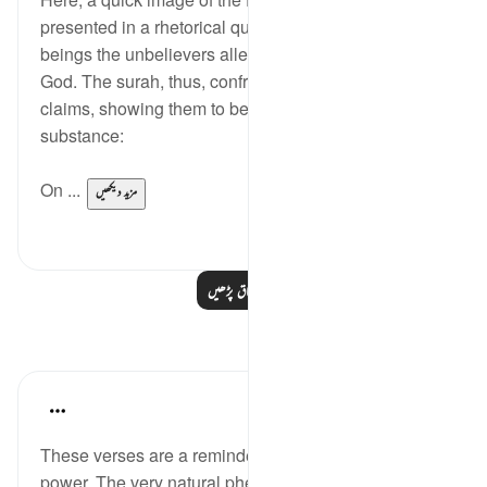
presented in a rhetorical question about those
beings the unbelievers alleged to be partners with
God. The surah, thus, confronts them with their false
claims, showing them to be absolutely without
substance:
On ...
مزید دیکھیں
0
0
مزید اسباق پڑھیں
مظاہر
Hana Alasry
6 years ago
·
حوالہ
آیت 65:28-75
These verses are a reminder of Allah's might and
power. The very natural phenomenon that dictates a