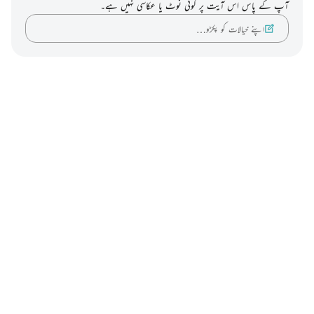
آپ کے پاس اس آیت پر کوئی نوٹ یا عکاسی نہیں ہے۔
اپنے خیالات کو پکڑو…
Notes
placeholders
close