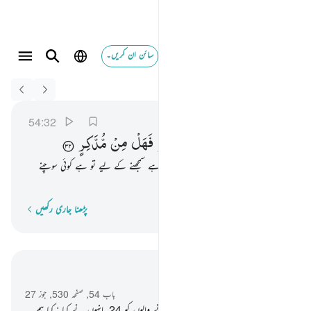
سائن ان کریں۔
Switch Quran.com to
English
ولقد يسرنا القران للذكر فهل من مدكر ٣٢
القمر
54:32
54:32
وَلَقَدْ
یَسَّرْنَا
الْقُرْاٰنَ
لِلذِّكْرِ
فَهَلْ
مِنْ
مُّدَّكِرٍ
اور ہم نے تو اس قرآن کو آسان کردیا ہے سمجھنے کے لیے تو ہے کوئی سوچنے
سمجھنے والا ؟
پڑھنا جاری رکھیں
لفظ بہ لفظ
سیاق و سباق میں پڑھیں
باب 54, صفحہ 530, جوز 27
23
.
قومِ ثمود نے بھی جھٹلایا خبردار کرنے والوں کو
24
.
انہوں نے کہا : کیا ہم