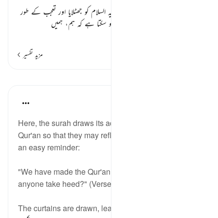
ثمودیوں نے اللہ کے رسول صالح علیہ السلام کو جھٹلایا اور تعجب کے طور
پر محال سمجھ کر کہنے لگے کہ یہ کیسے ہو سکتا ہے کہ ہم، ہمیں
…
مزید پڑھیں
مزید تفسیر
اسباق
In the Shade of the Quran
32 weeks ago
·
حوالہ
آیت 32:54
Here, the surah draws its addressees' attention to the
Qur'an so that they may reflect. The Qur'an provides
an easy reminder:
"We have made the Qur'an easy to bear in mind: will
anyone take heed?" (Verse 32)
The curtains are drawn, leaving a glimpse of dry t...