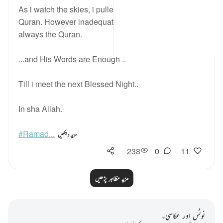
As i watch the skies, i pulled myself back to the
Quran. However inadequate my deeds were, there is
always the Quran.
...and His Words are Enough ..
Till i meet the next Blessed Night..
In sha Allah.
#Ramad...
مزید دیکھیں
238
0
11
مزید مظاہر پڑھیں
نوٹس اور عکاسی۔