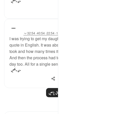
مزید دیکھیں
41
0
0
Abu Eesa
6 years ago
·
حوالہ
سورہ 54 اور آیت 17:54، 22:54، 40:54، 32:54
I was trying to get my daughter Hiba to memorise a
quote in English. It was absolutely insane how long it
took and how many times it needed to be repeated.
And then the process had to be done again the next
day too. All for a single sentence! A week later and ...
مزید دیکھیں
2,457
4
25
مزید اسباق پڑھیں
مظاہر