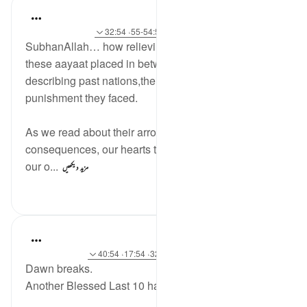
Maryam Nazar
19 weeks ago
·
حوالہ
سورہ 54 اور آیت 54:54-55، 32:54
SubhanAllah… how relieving it is to come across
these aayaat placed in between the passages
describing past nations,their denial and the severe
punishment they faced.
As we read about their arrogance and
consequences, our hearts tremble. We begin to see
our o...
مزید دیکھیں
71
1
7
Sherene Mansor
21 weeks ago
·
حوالہ
آیت 22:54، 32:54، 17:54، 40:54
Dawn breaks.
Another Blessed Last 10 has passed.