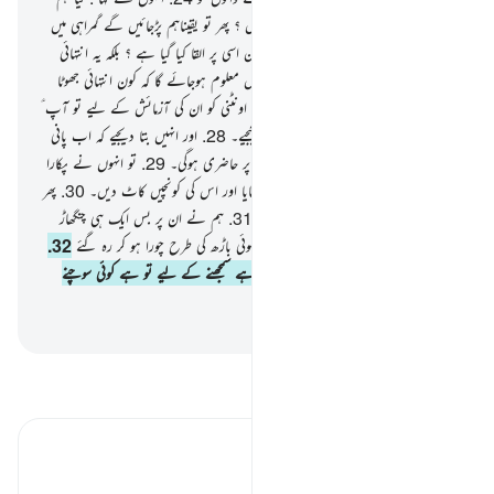
اپنے میں سے ہی ایک بشر کی پیروی کریں ؟ پھر تو یقیناہم پڑجائیں گے گمراہی میں
اور آگ میں۔
25
.
کیا یہ ذکر ہمارے مابین اسی پر القا کیا گیا ہے ؟ بلکہ یہ انتہائی
جھوٹا اور شیخی خورا ہے۔
26
.
جلد ہی انہیں معلوم ہوجائے گا کہ کون انتہائی جھوٹا
اور شیخی خورا ہے
27
.
ہم بھیجے دیتے ہیں اونٹنی کو ان کی آزمائش کے لیے تو آپ ؑ
انتظار کیجیے ان کے بارے میں اور صبر کیجیے۔
28
.
اور انہیں بتا دیجیے کہ اب پانی
ان کے مابین تقسیم ہوگا ہر پینے کی باری پر حاضری ہوگی۔
29
.
تو انہوں نے پکارا
اپنے ایک ساتھی کو پس اس نے ہاتھ بڑھایا اور اس کی کونچیں کاٹ دیں۔
30
.
پھر
کیسا رہا میرا عذاب اور میرا خبردار کرنا ؟
31
.
ہم نے ان پر بس ایک ہی چنگھاڑ
بھیجی تو وہ باڑھ لگانے والے کی روندی ہوئی باڑھ کی طرح چورا ہو کر رہ گئے
32
.
اور ہم نے تو اس قرآن کو آسان کردیا ہے سمجھنے کے لیے تو ہے کوئی سوچنے
سمجھنے والا ؟
-
بیان القرآن (ڈاکٹر اسرار احمد)
تفسیر پڑھیں
تفسیر ابنِ کثیر
فریب نظر کا شکار لوگ ٭٭