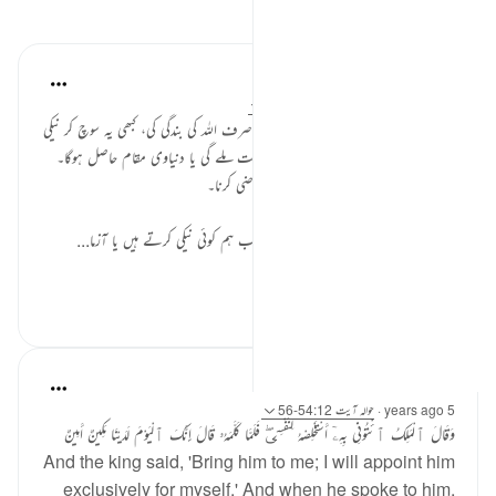
مظاہر
Momina
52 weeks ago
·
حوالہ
آیت 56:12-57
حضرت یوسفؑ نے اپنی پوری زندگی میں صرف اللہ کی بندگی کی، کبھی یہ سوچ کر نیکی
نہیں کی کہ اس کے بدلے میں مجھے بادشاہت ملے گی یا دنیاوی مقام حاصل ہوگا۔
ان کی نیت خالص تھی — بس اللہ کو راضی کرنا۔
لیکن ہم میں سے اکثر کا حال یہ ہے کہ جب ہم کوئی نیکی کرتے ہیں یا آزما...
مزید دیکھیں
1
4
Zainab Fahim
5 years ago
·
حوالہ
آیت 54:12-56
وَقَالَ ٱلْمَلِكُ ٱئْتُونِى بِهِۦٓ أَسْتَخْلِصْهُ لِنَفْسِىۖ فَلَمَّا كَلَّمَهُۥ قَالَ إِنَّكَ ٱلْيَوْمَ لَدَيْنَا مَكِينٌ أَمِينٌ
And the king said, 'Bring him to me; I will appoint him
exclusively for myself.' And when he spoke to him,