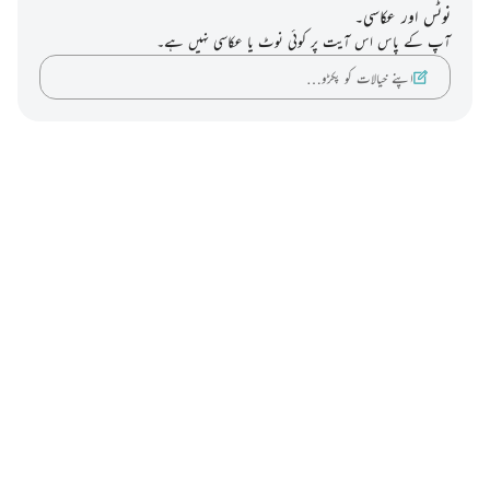
نوٹس اور عکاسی۔
آپ کے پاس اس آیت پر کوئی نوٹ یا عکاسی نہیں ہے۔
اپنے خیالات کو پکڑو…
Notes
placeholders
close