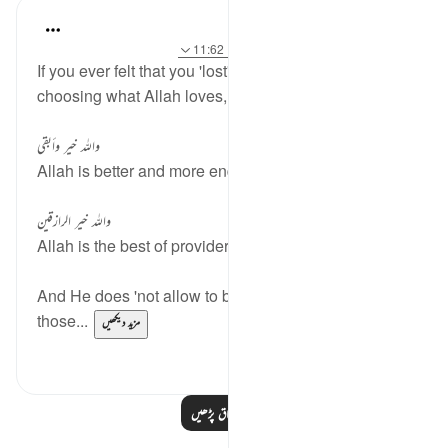
J Yousef
3 years ago
·
حوالہ
آیت 73:20، 56:12، 11:62
If you ever felt that you 'lost' materially due to
choosing what Allah loves, remember:
والله خير وأبقى
Allah is better and more enduring (20:73)
والله خير الرازقين
Allah is the best of providers (62:11)
And He does 'not allow to be lost the reward of
those...
مزید دیکھیں
1
26
مزید اسباق پڑھیں