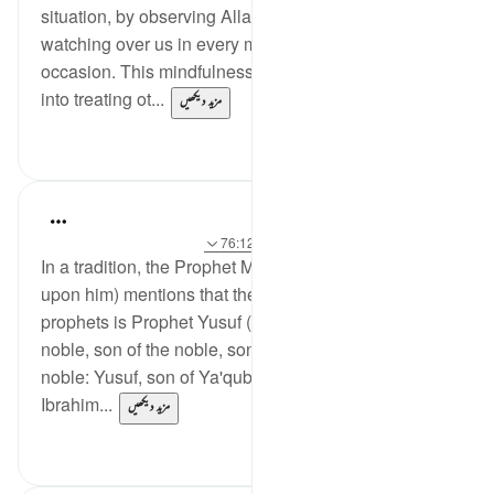
situation, by observing Allah, knowing that He is
watching over us in every moment and every
occasion. This mindfulness of ihsaan then translates
into treating ot...
مزید دیکھیں
13
29
Hammad Fahim
2 years ago
·
حوالہ
آیت 6:12، 56:12، 76:12
In a tradition, the Prophet Muhammad (peace be
upon him) mentions that the most noble among the
prophets is Prophet Yusuf (peace be upon him). 'The
noble, son of the noble, son of the noble, son of the
noble: Yusuf, son of Ya'qub, son of Ishaq, son of
Ibrahim...
مزید دیکھیں
11
25