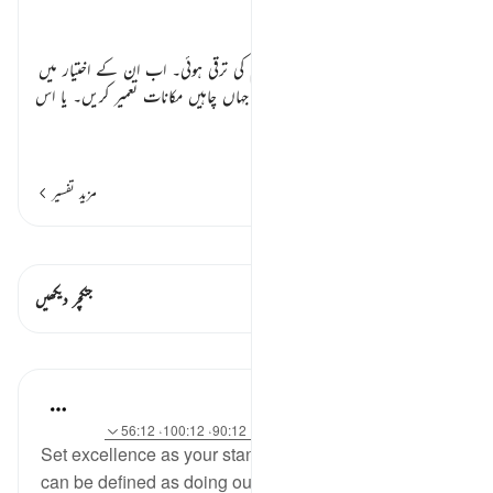
تفسیر ابنِ کثیر
باب
زمین مصر میں یوں یوسف علیہ السلام کی ترقی ہوئی۔ اب ان کے اختیار میں
تھا کہ جس طرح چاہیں تصرف کریں۔ جہاں چاہیں مکانات تعمیر کریں۔ یا اس
تنہائی اور ق
…
مزید پڑھیں
مزید تفسیر
قیراط دیکھیں
اس آیت میں ہے۔ 1 جنکچرز
جنکچر دیکھیں
اسباق
Hammad Fahim
2 years ago
·
حوالہ
آیت 78:12، 22:12، 90:12، 100:12، 56:12
Set excellence as your standard. Excellence (Iḥsān)
can be defined as doing our best in any given