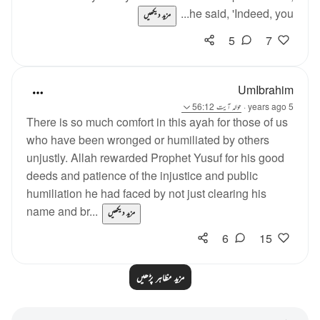
he said, 'Indeed, you...
مزید دیکھیں
5
7
UmIbrahim
5 years ago
·
حوالہ
آیت 56:12
There is so much comfort in this ayah for those of us
who have been wronged or humiliated by others
unjustly. Allah rewarded Prophet Yusuf for his good
deeds and patience of the injustice and public
humiliation he had faced by not just clearing his
name and br...
مزید دیکھیں
6
15
مزید مظاہر پڑھیں