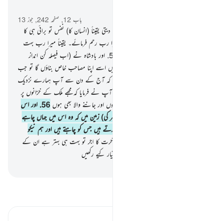
سیاق و سباق میں پڑھیں
باب 12, صفحہ 242, جوز 13
53
.
اور میں اپنے نفس کو بری قرار نہیں دیتی یقیناً (انسان کا) نفس تو برائی ہی کا
حکم دیتا ہے سوائے اس کے جس پر میرا رب رحم فرمائے۔ یقیناً میرا رب بہت
بخشنے والا نہایت رحم کرنے والا ہے۔
54
.
اور بادشاہ نے (اب فیصلہ کن انداز
میں) کہا کہ اس کو میرے پاس لے آؤ میں اسے اپنا مصاحب خاص بناؤں گا تو جب
بادشاہ نے آپ سے بات چیت کی تو کہا کہ آج کے دن سے آپ ہمارے نزدیک
بڑے با عزت اور معتبر انسان ہیں
55
.
آپ نے فرمایا کہ مجھے ملک کے خزانوں پر
مقرر کردیں میں حفاظت کرنے والا بھی ہوں اور جاننے والا بھی ہوں
56
.
اور اس
طرح ہم نے یوسف کو تمکن عطا کیا (مصر کی) زمین میں کہ وہ اس میں جہاں چاہے
اپنا ٹھکانہ بنا لے ہم اپنی رحمت سے نوازتے ہیں جس کو چاہتے ہیں اور ہم نیکو
کاروں کا اجرضائع نہیں کرتے
57
.
اور آخرت کا اجر تو بہت ہی بہتر ہے ان کے
لیے جو ایمان لائیں اور تقویٰ کی روش اختیار کیے رکھیں
-
بیان القرآن (ڈاکٹر اسرار احمد)
تفسیر پڑھیں