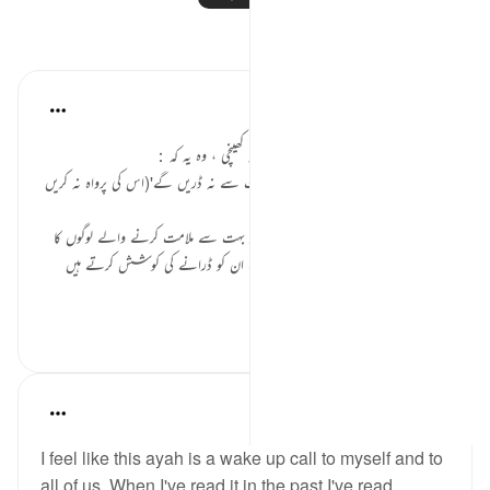
مظاہر
Amina Bilal
2 years ago
·
حوالہ
آیت 54:5
اس آیت کے جس حصّے نے میری توجہ کھینچی ، وہ یہ کہ：
'اور وہ کسی ملامت کرنے والے کی ملامت سے نہ ڈریں گے'(اس کی پرواہ نہ کریں
گے)
بہت سے لوگوں کو دین پر آنے کے بعد بہت سے ملامت کرنے والے لوگوں کا
سامنا کرنا پڑتا ہے، جو کہ طرح طرح سے ان کو ڈرانے کی کوشش کرتے ہیں
کس...
مزید دیکھیں
4
8
Julie Aoulad-Ali
16 weeks ago
·
حوالہ
آیت 54:5
I feel like this ayah is a wake up call to myself and to
all of us. When I've read it in the past I've read