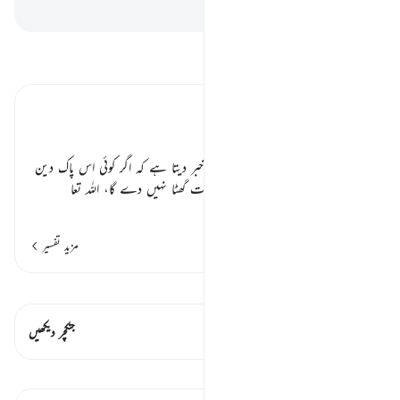
-
بیان القرآن (ڈاکٹر اسرار احمد)
تفسیر پڑھیں
تفسیر ابنِ کثیر
قوت اسلام اور مرتدین ٭٭
اللہ رب العزت جو قادر و غالب ہے خبر دیتا ہے کہ اگر کوئی اس پاک دین
سے مرتد ہو جائے تو وہ اسلام کی قوت گھٹا نہیں دے گا، اللہ تعا
…
مزید پڑھیں
مزید تفسیر
قیراط دیکھیں
اس آیت میں ہے۔ 1 جنکچرز
جنکچر دیکھیں
اسباق