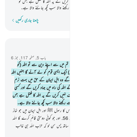
کرنے والے کی ملامت کا کوئی خوف نہیں کریں گے یہ اللہ کا فضل ہے جس کو
چاہے عطا کرتا ہے اور اللہ بہت وسعت رکھنے والا سب کچھ جاننے والا ہے۔
پڑھنا جاری رکھیں
لفظ بہ لفظ
سیاق و سباق میں پڑھیں
باب 5, صفحہ 117, جوز 6
54
.
اے ایمان والو ! جو کوئی بھی پھر گیا تم میں سے اپنے دین سے تو اللہ (کو
کوئی پرواہ نہیں وہ) عنقریب (تمہیں ہٹا کر) ایک ایسی قوم کو لے آئے گا جنہیں اللہ
محبوب رکھے گا اور وہ اسے محبوب رکھیں گے وہ اہل ایمان کے حق میں بہت نرم
ہوں گے) کافروں پر بہت بھاری ہوں گے اللہ کی راہ میں جہاد کریں گے اور کسی
ملامت کرنے والے کی ملامت کا کوئی خوف نہیں کریں گے یہ اللہ کا فضل ہے جس
کو چاہے عطا کرتا ہے اور اللہ بہت وسعت رکھنے والا سب کچھ جاننے والا ہے۔
55
.
تمہارے ولی تو اصل میں بس اللہ اس کا رسول ﷺ اور اہل ایمان ہیں جو نماز
قائم رکھتے ہیں اور زکوٰۃ دیتے ہیں جھک کر
56
.
اور جو کوئی دوستی قائم کرے گا اللہ
اس کے رسول ﷺ اور ایمان والوں کے ساتھ پس سن لو کہ حزب اللہ ہی غالب
رہنے والی ہے