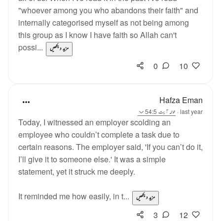
"whoever among you who abandons their faith" and
internally categorised myself as not being among
this group as I know I have faith so Allah can't
possi...
مزید دیکھیں
0
10
Hafza Eman
last year
·
حوالہ
آیت 54:5
Today, I witnessed an employer scolding an
employee who couldn’t complete a task due to
certain reasons. The employer said, 'If you can’t do it,
I’ll give it to someone else.' It was a simple
statement, yet it struck me deeply.
It reminded me how easily, in t...
مزید دیکھیں
3
12