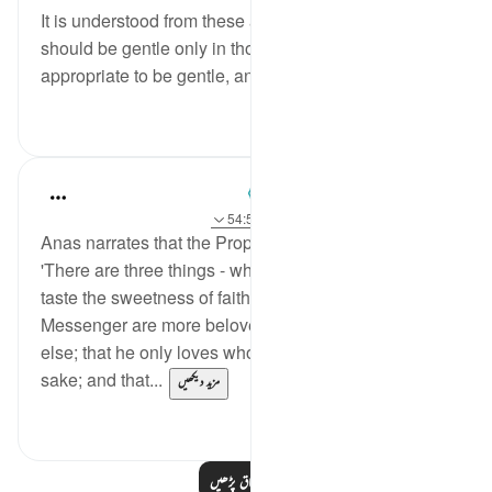
It is understood from these ayaat that the believer
should be gentle only in those times when it is
appropriate to be gentle, and sho...
مزید دیکھیں
0
0
Prophetic Commentary
8 years ago
·
حوالہ
آیت 24:9، 165:2، 54:5
Anas narrates that the Prophet (saws) said:
'There are three things - whoever embodies them will
taste the sweetness of faith: that Allah and His
Messenger are more beloved to him than anything
else; that he only loves whom he loves for Allah’s
sake; and that...
مزید دیکھیں
0
7
مزید اسباق پڑھیں