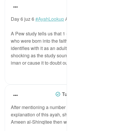
Mohannad Hakeem
4 years ago
·
حوالہ
آیت 54:5
Day 6 juz 6
#AyahLookup
Answer
A Pew study tells us that 1 out of every 5 Muslims
who were born into the faith leaves Islam and stop
identifies with it as an adult. As
shocking as the study sounds, it should not affect our
iman or cause it to doubt our fait...
مزید دیکھیں
1
12
Tulayhah Tafsir Translations
5 years ago
·
حوالہ
آیت 54:5
After mentioning a number of similar ayaat in his
explanation of this ayah, sheikh Muhammad al-
Ameen al-Shinqitee then wrote: