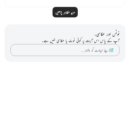
مزید مظاہر پڑھیں
نوٹس اور عکاسی۔
آپ کے پاس اس آیت پر کوئی نوٹ یا عکاسی نہیں ہے۔
اپنے خیالات کو پکڑو…
Notes
placeholders
close