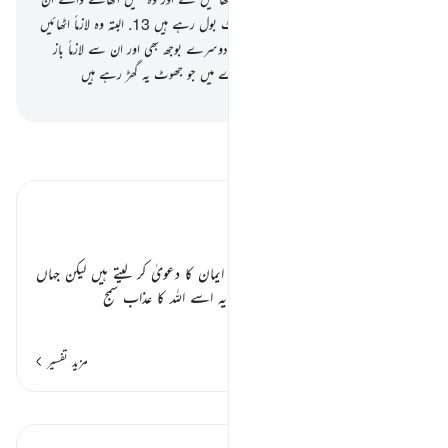
کی خطاؤں میں سے کچھ بھی۔ یقیناً وہ جھوٹ بول رہے ہیں
13
.
البتہ وہ لازماً اٹھائیں
گے اپنے بوجھ بھی اور ان کے ساتھ کچھ دوسرے بوجھ بھی اور ان سے لازماً باز
پرس ہوگی قیامت کے دن اس کے بارے میں جو جھوٹ یہ گھڑ رہے ہیں
-
بیان القرآن (ڈاکٹر اسرار احمد)
تفسیر پڑھیں
تفسیر ابنِ کثیر
مرتد ہونے والے ٭٭
ان منافقوں کا ذکر ہو رہا ہے جو زبانی ایمان کا دعویٰ کر لیتے ہیں لیکن جہاں
مخالفین کی طرف سے کوئی دکھ پہنچا کہ یہ اسے اللہ کا عذاب سمج
…
مزید پڑھیں
مزید تفسیر
اسباق