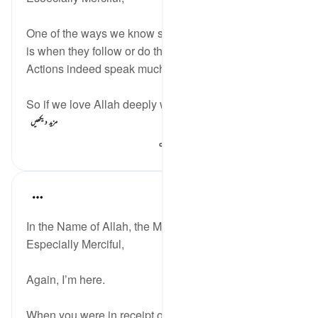
One of the ways we know someone loves someone
is when they follow or do things to please them.
Actions indeed speak much louder than words.
So if we love Allah deeply we will not feel sad, ir...
مزید دیکھیں
145
0
5
Razia Zahra
last year
·
حوالہ
آیت 1:29-10
In the Name of Allah, the Most Merciful, the
Especially Merciful,
Again, I’m here.
When you were in receipt of Allah’s blessings you