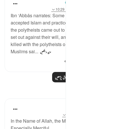
Prophetic Commentary
8 years ago
·
حوالہ
آیت 97:4، 110:16، 10:29
Ibn ‘Abbâs narrates: Some people in Makkah
accepted Islam and practiced Islam secretly. When
the polytheists came out to Badr, they forced them to
set out against their will, and some of them were
killed with the polytheists on the day of Badr. The
Muslims sai...
مزید دیکھیں
884
1
1
مزید اسباق پڑھیں
مظاہر
Razia Zahra
2 years ago
·
حوالہ
آیت 10:29، 216:2
In the Name of Allah, the Most Merciful, the
Esoecially Merciful,