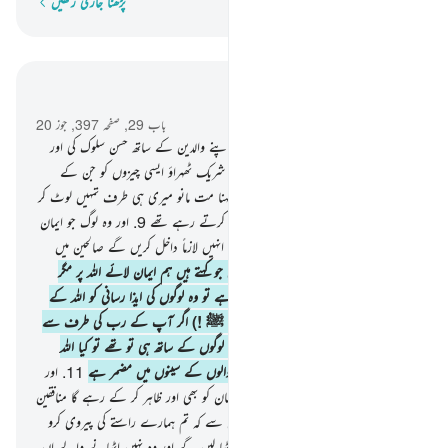
پڑھنا جاری رکھیں
لفظ بہ لفظ
سیاق و سباق میں پڑھیں
باب 29, صفحہ 397, جوز 20
8
.
اور ہم نے ہدایت کی ہے انسان کو اپنے والدین کے ساتھ حسن سلوک کی اور
اگر وہ تم پر دباؤ ڈالیں کہ تم میرے ساتھ شریک ٹھہراؤ ایسی چیزوں کو جن کے
بارے میں تمہیں کوئی علم نہیں تو ان کا کہنا مت مانو میری ہی طرف تمہیں لوٹ کر
آنا ہے پھر میں تمہیں بتادوں گا جو کچھ تم کرتے رہے تھے
9
.
اور وہ لوگ جو ایمان
لائے اور انہوں نے نیک اعمال کیے ہم انہیں لازماً داخل کریں گے صالحین میں
10
.
اور لوگوں میں سے کچھ ایسے بھی ہیں جو کہتے ہیں ہم ایمان لائے اللہ پر مگر
جب انہیں اللہ کی راہ میں ایذا پہنچائی جاتی ہے تو وہ لوگوں کی ایذا رسانی کو اللہ کے
عذاب کی مانند سمجھ لیتے ہیں اور (اے نبی ﷺ !) اگر آپ کے رب کی طرف سے
مدد آجائے یہ ضرور کہیں گے کہ ہم آپ لوگوں کے ساتھ ہی تو تھے تو کیا اللہ
بخوبی واقف نہیں ہے اس سے جو جہان والوں کے سینوں میں مضمر ہے
11
.
اور
یقیناً اللہ ظاہر کر کے رہے گا سچے اہل ایمان کو بھی اور ظاہر کر کے رہے گا منافقین
کو بھی
12
.
اور یہ کافر کہتے ہیں اہل ایمان سے کہ تم ہمارے راستے کی پیروی کرو
ہم (آخرت میں) تمہاری خطاؤں کا بوجھ اٹھا لیں گے اور وہ نہیں اٹھانے والے ان