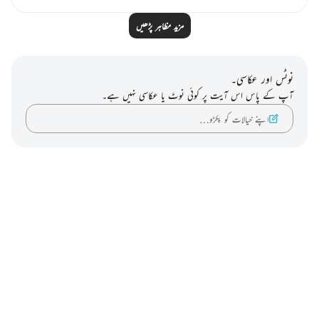
مزید مظاہر پڑھیں
نوٹس اور عکاسی۔
آپ کے پاس اس آیت پر کوئی نوٹ یا عکاسی نہیں ہے۔
اپنے خیالات کو پکڑو…
Notes
placeholders
close