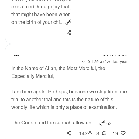
exclaimed through joy that you love Allah. Perhaps
that might have been when you passed your exams,
on the birth of your chi...
مزید دیکھیں
220
4
20
Razia Zahra
last year
·
حوالہ
آیت 1:29-10
In the Name of Allah, the Most Merciful, the
Especially Merciful,
I am here again. Perhaps, because we step from one
trial to another trial and this is the nature of this
worldly life which is only a place of examination.
The Qur’an and the sunnah allow us t...
مزید دیکھیں
143
3
19