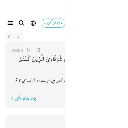
سائن ان کریں۔
Switch Quran.com to
English
ويوم يناديهم فيقول اين شركايي الذين كنتم تزعمون ٦٢
القصص
28:62
28:62
وَیَوْمَ
یُنَادِیْهِمْ
فَیَقُوْلُ
اَیْنَ
شُرَكَآءِیَ
الَّذِیْنَ
كُنْتُمْ
تَزْعُمُوْنَ
جس دن اللہ انہیں پکارے گا اور کہے گا کہ کہاں ہیں میرے وہ شریک جن کا تم
زعم رکھتے تھے
پڑھنا جاری رکھیں
لفظ بہ لفظ
سیاق و سباق میں پڑھیں