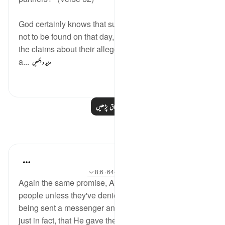
God certainly knows that such alleged partners are
not to be found on that day, and that those who made
the claims about their alleged status know nothing
a...
مزید دیکھیں
20
0
0
مزید اسباق پڑھیں
مظاہر
Hana Alasry
6 years ago
·
حوالہ
آیت 20:57، 58:28-64، 8:6
Again the same promise, Allah will never punish a
people unless they've denied the message after
being sent a messenger and Allah is most Just! So
just in fact, that He gave the more flexible option to