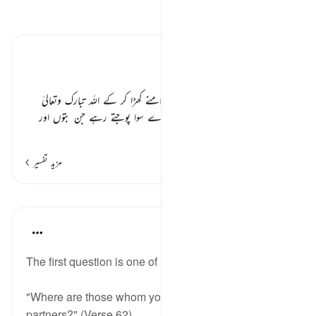
تفسیر پڑھیں
تفسیر ابنِ کثیر
کہاں ہیں تمہارے بت ٭٭
مشرکوں کو قیامت کے دن پکار کر سامنے کھڑا کر کے اللہ تبارک وتعالیٰ
فرمائے گا کہ
” دنیا میں جنہیں تم میرے سوا پوجتے رہے جن بتوں اور
…
مزید پڑھیں
مزید تفسیر
اسباق
In the Shade of the Quran
32 weeks ago
·
حوالہ
آیت 62:28
The first question is one of rebuke:
"Where are those whom you alleged to be My
partners?" (Verse 62)