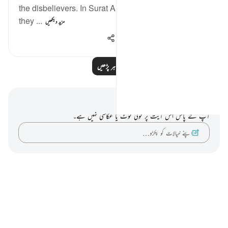
the disbelievers. In Surat Al=an'aam, they asked why
they ...
مزید دیکھیں
1,014
0
2
مزید مظاہر پڑھیں
نوٹس اور عکاسی۔
آپ کے پاس اس آیت پر کوئی نوٹ یا عکاسی نہیں ہے۔
اپنے خیالات کو پکڑو…