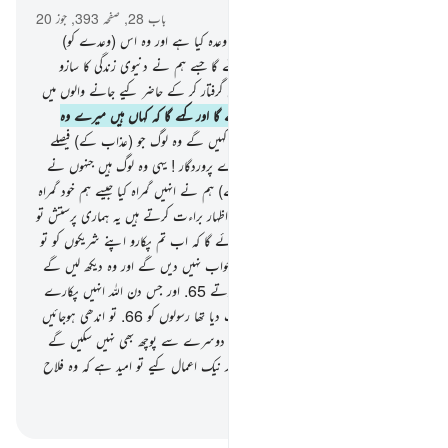
باب 28, صفحہ 393, جوز 20
61
.
بھلا وہ شخص جس سے ہم نے اچھا وعدہ کیا ہے اور وہ اس (وعدے کو)
پالینے والا بھی ہے اس شخص جیسا ہوجائے گا جسے ہم نے دنیوی زندگی کا سازو
سامان دے دیا ہو پھر وہ قیامت کے دن گرفتار کر کے حاضر کیے جانے والوں میں
سے ہوگا
62
.
جس دن اللہ انہیں پکارے گا اور کہے گا کہ کہاں ہیں میرے وہ
شریک جن کا تم زعم رکھتے تھے
63
.
تو کہیں گے وہ لوگ جو (عذاب کے) فیصلے
کے مستحق ہوچکے ہوں گے : اے ہمارے پروردگار ! یہی وہ لوگ ہیں جنہوں نے
ہم کو گمراہ کیا تھا (وہ جواب میں کہیں گے) ہم نے انہیں گمراہ کیا جیسے ہم خود گمراہ
ہوئے تھے ہم تیرے سامنے (ان سے) اظہار براءت کرتے ہیں یہ ہماری پرستش تو
نہیں کرتے تھے
64
.
اور ان سے کہا جائے گا کہ اب تم پکارو اپنے شریکوں کو تو
وہ انہیں پکاریں گے لیکن وہ انہیں کوئی جواب نہیں دیں گے اور وہ دیکھ لیں گے
عذاب کو کاش وہ ہدایت پائے ہوئے ہوتے
65
.
اور جس دن اللہ انہیں پکارے
گا اور پوچھے گا کہ تم لوگوں نے کیا جواب دیا تھا رسولوں کو
66
.
تو اندھی ہوجائیں
گی ان پر تمام خبریں اس دن پھر وہ ایک دوسرے سے پوچھ بھی نہیں سکیں گے
67
.
تو جس نے توبہ کی اور ایمان لایا اور نیک اعمال کیے تو امید ہے کہ وہ فلاح
پانے والے والوں میں سے ہوگا
-
بیان القرآن (ڈاکٹر اسرار احمد)