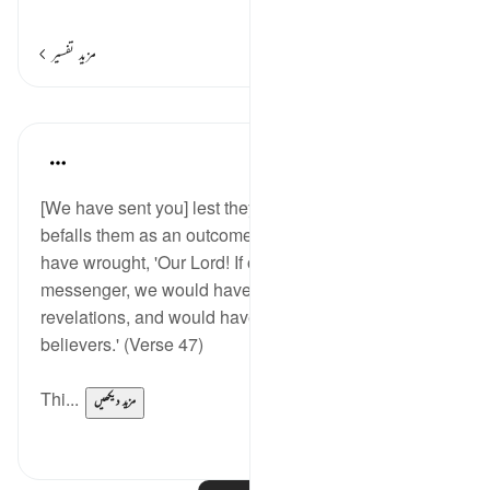
…
مزید پڑھیں
مزید تفسیر
اسباق
In the Shade of the Quran
31 weeks ago
·
حوالہ
آیت 47:28
[We have sent you] lest they say when a disaster
befalls them as an outcome of what their own hands
have wrought, 'Our Lord! If only You had sent us a
messenger, we would have followed Your
revelations, and would have been among the
believers.' (Verse 47)
Thi...
مزید دیکھیں
0
0