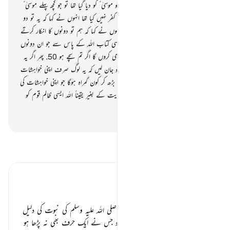
(رسول ﷺ کو وہی کچھ کیوں نہیں دیا گیا جو موسیٰ ؑ کو دیا گیا تھا تو جو کچھ پہلے موسیٰ ؑ
کو دیا گیا تھا کیا لوگوں نے اس کے ساتھ کفر نہیں کیا تھا انہوں نے کہا کہ یہ تو دو
جادو ہیں ایک دوسرے کے مددگار اور انہوں نے کہا کہ ہم تو دونوں کا انکار کرتے
ہیں
49
.
آپ ﷺ کہیے کہ پھر لاؤ کوئی ایسی کتاب اللہ کے پاس سے جو ان دونوں
سے زیادہ ہدایت والی ہو میں اس کی پیروی کروں گا اگر تم سچے ہو
50
.
پھر اگر یہ
لوگ آپ ﷺ کی بات کو قبول نہ کریں تو جان لیں کہ یہ لوگ صرف اپنی خواہشات
کی پیروی کر رہے ہیں اور اس شخص سے بڑھ کر کون گمراہ ہوگا جو اپنی خواہشات کی
پیروی کر رہا ہو اللہ کی طرف سے کسی ہدایت کے بغیر یقیناً اللہ ایسی ظالم قوم کو
ہدایت نہیں دیتا
-
بیان القرآن (ڈاکٹر اسرار احمد)
تفسیر پڑھیں
تفسیر ابنِ کثیر
دلیل نبوت ٭٭
اللہ تبارک وتعالیٰ اپنے نبی آخرالزمان
صلی اللہ علیہ وسلم
کی نبوت کی دلیل
دیتا ہے کہ
” ایک وہ شخص جو امی ہو جس نے ایک حرف بھی نہ پڑھا ہو