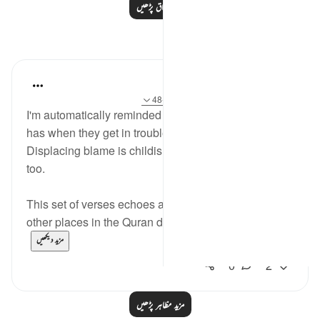
مزید اسباق پڑھیں
مظاہر
Hana Alasry
6 years ago
·
حوالہ
آیت 16:57، 43:28-48
I'm automatically reminded of the exchange a child
has when they get in trouble. 'I didn't know!'.
Displacing blame is childish but we see it in adults
too.
This set of verses echoes a similar sentiment that
other places in the Quran do; look at the nations/p...
مزید دیکھیں
0
2
مزید مظاہر پڑھیں