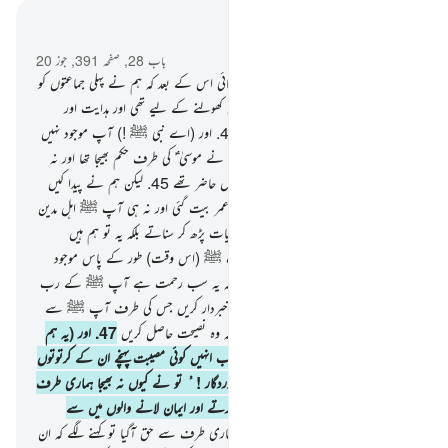
سیاق و سباق میں پڑھیں
باب 28, صفحہ 391, جوز 20
43
.
اور ہم نے موسیٰ ؑ کو کتاب عطا فرمائی اس کے بعد کہ ہم نے پہلی جماعتوں کو
ہلاک کردیا تھا (یہ کتاب) لوگوں کی آنکھیں کھولنے کے لیے تھی اور ہدایت اور
رحمت تھی تاکہ وہ نصیحت حاصل کریں
44
.
اور (اے نبی ﷺ !) آپ موجود نہیں
تھے (اس پہاڑ کے) غربی جانب جب ہم نے موسیٰ ؑ کی طرف حکم بھیجا تھا اور نہ
آپ ﷺ ان لوگوں میں شامل تھے جو وہاں حاضر تھے
45
.
لیکن ہم نے پیدا کیں
بہت سی نسلیں تو ان کے اوپر ایک لمبی عمر بیت گئی اور نہ ہی آپ ﷺ اہل مدین
کے درمیان مقیم تھے کہ ان کو ہماری آیات پڑھ کر سناتے بلکہ یہ تو ہم ہیں
(رسولوں کو) بھیجنے والے
46
.
اور نہ آپ ﷺ (اس وقت) طور کے پاس موجود
تھے جب ہم نے (موسیٰ ؑ کو) پکارا تھا بلکہ یہ سب رحمت ہے آپ ﷺ کے رب
کی طرف سے تاکہ آپ ﷺ اس قوم کو خبردار کریں جس کی طرف آپ ﷺ سے
پہلے کوئی خبردار کرنے والا نہیں آیا شاید کہ وہ نصیحت حاصل کریں
47
.
اور (یہ ہم
نے اس لیے کیا کہ) کہیں ایسا نہ ہو کہ جب انہیں کوئی مصیبت پہنچے ان کے کرتوتوں
کے سبب تو یہ کہیں کہ اے ہمارے پروردگار ! ُ تو نے کیوں نہ بھیجا ہماری طرف
کوئی رسول کہ ہم تیری آیات کی پیروی کرتے اور ایمان لانے والوں میں سے
ہوجاتے
48
.
لیکن جب ان کے پاس ہماری طرف سے حق آگیا تو کہنے لگے کہ ان