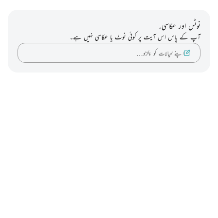
نوٹس اور عکاسی۔
آپ کے پاس اس آیت پر کوئی نوٹ یا عکاسی نہیں ہے۔
اپنے خیالات کو پکڑو…
Notes
placeholders
close