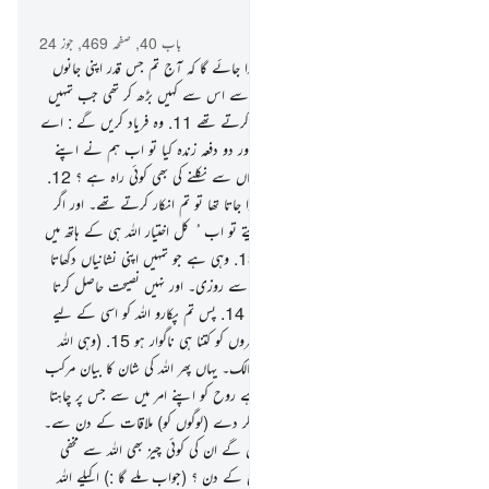
سیاق و سباق میں پڑھیں
باب 40, صفحہ 469, جوز 24
10
.
جن لوگوں نے کفر کیا تھا انہیں پکارا جائے گا کہ آج تم جس قدر اپنی جانوں
سے بےزار ہوگئے ہو اللہ کی بیزاری تم سے اس سے کہیں بڑھ کر تھی جب تمہیں
ایمان کی دعوت دی جاتی تھی اور تم کفر کرتے تھے
11
.
وہ فریاد کریں گے : اے
ہمارے رب ! تو نے ہمیں دو دفعہ مارا اور دو دفعہ زندہ کیا تو اب ہم نے اپنے
گناہوں کا اعتراف کرلیا ہے تو کیا اب یہاں سے نکلنے کی بھی کوئی راہ ہے ؟
12
.
یہ اس لیے ہے کہ جب اکیلے اللہ کو پکارا جاتا تھا تو تم انکار کرتے تھے۔ اور اگر
اس کے ساتھ شرک کیا جاتا تو تم مان لیتے تو اب ُ کل اختیار اللہ ہی کے ہاتھ میں
ہے جو بہت بلند بہت عظمت والا ہے
13
.
وہی ہے جو تمہیں اپنی نشانیاں دکھاتا
ہے اور اتارتا ہے تمہارے لیے آسمان سے روزی۔ اور نہیں نصیحت حاصل کرتا
مگر وہی جو رجوع کرتا ہے (اللہ کی طرف
14
.
پس تم پکارو اللہ کو اسی کے لیے
اطاعت کو خالص کرتے ہوئے خواہ یہ کافروں کو کتنا ہی ناگوار ہو
15
.
(وہی اللہ
ہے) درجات کو بلند کرنے والا عرش کا مالک۔ یہاں پھر اللہ کی شان کا بیان مرکب
اضافی کی شکل میں ہوا ہے وہ القا کرتا ہے روح کو اپنے امر میں سے جس پر چاہتا
ہے اپنے بندوں میں سے تاکہ وہ خبردار کر دے (لوگوں کو) ملاقات کے دن سے۔
16
.
جس روز یہ سامنے نکل کھڑے ہوں گے ان کی کوئی چیز بھی اللہ سے مخفی
نہیں ہوگی کس کے لیے ہے بادشاہی آج کے دن ؟ (جواب ملے گا :) اکیلے اللہ