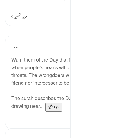
…
مزید پڑھیں
مزید تفسیر
اسباق
In the Shade of the Quran
31 weeks ago
·
حوالہ
آیت 18:40
Warn them of the Day that is ever drawing near,
when people's hearts will chokingly come up to the
throats. The wrongdoers will have neither intimate
friend nor intercessor to be heeded. (Verse 18)
The surah describes the Day of Judgement as ever
drawing near...
مزید دیکھیں
0
0