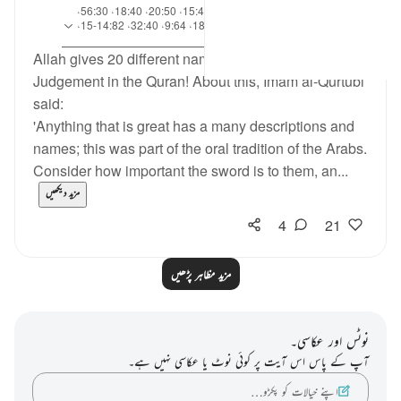
آیت 26:38، 1:88، 1:56، 21:37، 15:40، 20:50، 18:40، 56:30،
حوالہ
39:19، 34:50، 1:101-3، 7:42، 18:9، 9:64، 32:40، 14:82-15،
87:4، 1:69-3، 42:50، 15:20
Allah gives 20 different names for the Day of
Judgement in the Quran! About this, Imam al-Qurtubi
said:
'Anything that is great has a many descriptions and
names; this was part of the oral tradition of the Arabs.
Consider how important the sword is to them, an...
مزید دیکھیں
4
21
مزید مظاہر پڑھیں
نوٹس اور عکاسی۔
آپ کے پاس اس آیت پر کوئی نوٹ یا عکاسی نہیں ہے۔
اپنے خیالات کو پکڑو…