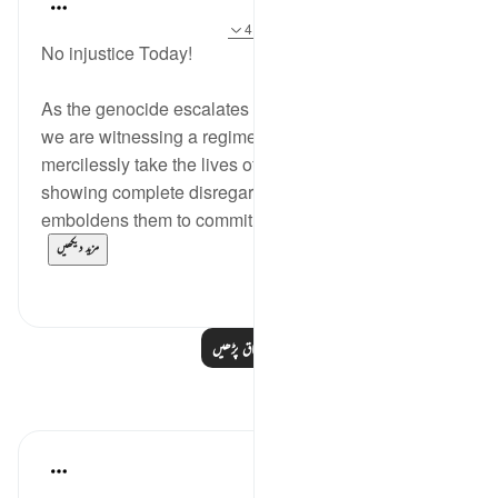
Hammad Fahim
2 years ago
·
حوالہ
آیت 16:40-18، 4:40
No injustice Today!
As the genocide escalates and continues to spread,
we are witnessing a regime that is willing to
mercilessly take the lives of those around them,
showing complete disregard for human life. What
emboldens them to commit such heinous acts? I...
مزید دیکھیں
4
20
مزید اسباق پڑھیں
مظاہر
Abdel-Minem Mustafa
·
7 years ago