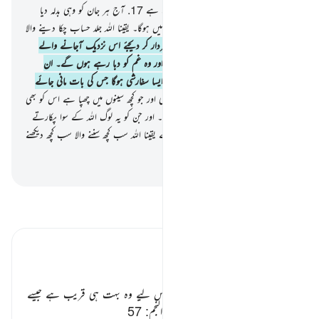
کے لیے ہے جو تمام کائنات پر چھایا ہوا ہے
17
.
آج ہر جان کو وہی بدلہ دیا
جائے گا جو اس نے کمایا آج کوئی ظلم نہیں ہوگا۔ یقینا اللہ جلد حساب چکا دینے والا
ہے
18
.
اور (اے نبی ﷺ !) انہیں خبردار کر دیجئے اس نزدیک آجانے والے
دن سے جبکہ دل حلق میں آ پھنسیں گے اور وہ غم کو دبا رہے ہوں گے۔ ان
ظالموں کا نہ کوئی دوست ہوگا اور نہ کوئی ایسا سفارشی ہوگا جس کی بات مانی جائے
19
.
وہ جانتا ہے نگاہوں کی چوری کو بھی اور جو کچھ سینوں میں چھپا ہے اس کو بھی
20
.
اور اللہ فیصلہ کرے گا حق کے ساتھ۔ اور جن کو یہ لوگ اللہ کے سوا پکارتے
ہیں وہ کسی چیز کا بھی فیصلہ نہیں کریں گے یقینا اللہ سب کچھ سننے والا سب کچھ دیکھنے
والا ہے
-
بیان القرآن (ڈاکٹر اسرار احمد)
تفسیر پڑھیں
تفسیر ابنِ کثیر
اللہ علیم پر ہر چیز ظاہر ہے ٭٭
«‏الْآزِفَةِ»
قیامت کا ایک نام ہے۔ اس لیے وہ بہت ہی قریب ہے جیسے
فرمان ہے
«اَزِفَتِ الْاٰزِفَةُ»
‏
[ 53- النجم: 57