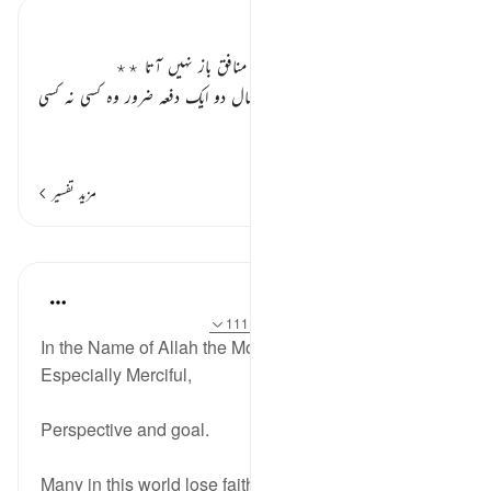
تفسیر ابنِ کثیر
عذاب سے دوچار ہونے کے بعد بھی منافق باز نہیں آتا ٭٭
یہ منافق اتنا بھی نہیں سوچتے کہ ہر سال دو ایک دفعہ ضرور وہ کسی نہ کسی
عذاب میں مبتلا کئے جاتے ہیں۔
…
مزید پڑھیں
مزید تفسیر
مظاہر
Razia Zahra
3 years ago
·
حوالہ
آیت 126:9-127، 111:9
In the Name of Allah the Most Merciful, the
Especially Merciful,
Perspective and goal.
Many in this world lose faith when things become