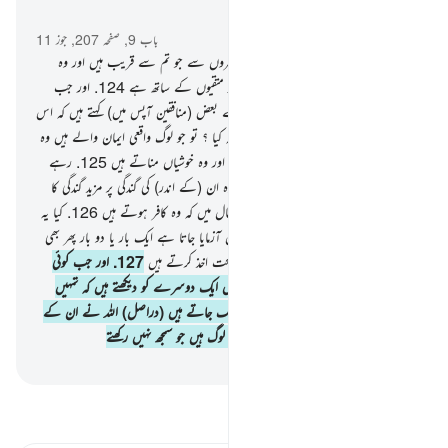
سیاق و سباق میں پڑھیں
باب 9, صفحہ 207, جوز 11
123
.
اے اہل ایمان ! جنگ کرو ان کافروں سے جو تم سے قریب ہیں اور وہ
تمہارے اندر سختی پائیں اور جان لو کہ اللہ متقیوں کے ساتھ ہے
124
.
اور جب
کوئی سورت نازل ہوتی ہے تو ان میں سے بعض (منافقین آپس میں) کہتے ہیں کہ اس
نے تم میں سے کس کے ایمان میں اضافہ کیا ؟ تو جو لوگ واقعی ایمان والے ہیں وہ
ان کے ایمان میں تو یقیناً اضافہ کرتی ہے اور وہ خوشیاں مناتے ہیں
125
.
رہے
وہ لوگ جن کے دلوں میں روگ ہے تو وہ ان (کے اندر) کی گندگی پر مزید گندگی کا
اضافہ کردیتی ہے اور وہ مرتے ہیں اسی حال میں کہ وہ کافر ہوتے ہیں
126
.
کیا یہ
(منافقین) دیکھتے نہیں ہیں کہ ہر سال انہیں آزمایا جاتا ہے ایک بار یا دو بار پھر بھی
نہ تو یہ لوگ توبہ کرتے ہیں اور نہ ہی نصیحت اخذ کرتے ہیں
127
.
اور جب کوئی
سورت نازل ہوتی ہے تو یہ لوگ آپس میں ایک دوسرے کو دیکھتے ہیں کہ تمہیں
کوئی دیکھ تو نہیں رہا پھر وہ وہاں سے کھسک جاتے ہیں (دراصل) اللہ نے ان کے
دلوں کو پھیر دیا ہے اس لیے کہ یہ ایسے لوگ ہیں جو سمجھ نہیں رکھتے
-
بیان القرآن (ڈاکٹر اسرار احمد)
تفسیر پڑھیں