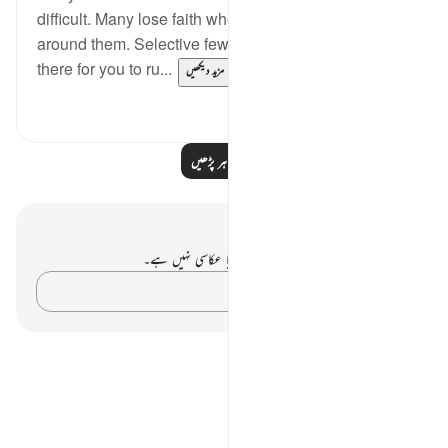
difficult. Many lose faith when they see suffering
around them. Selective few, can see that trials are
there for you to ru...
مزید دیکھیں
3
19
مزید مظاہر پڑھیں
نوٹس اور عکاسی۔
آپ کے پاس اس آیت پر کوئی نوٹ یا عکاسی نہیں ہے۔
اپنے خیالات کو پکڑو…