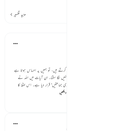
…
مزید پڑھیں
مزید تفسیر
اسباق
Dr Maryam Fayyaz
last year
·
حوالہ
آیت 31:55-33
﷽
جب ہم سورۃ الرَّحْمٰن کی ان آیات پر غور کرتے ہیں، تو ہمیں یہ احساس ہوتا ہے
کہ اللہ کی قدرت اور حکمت کا کوئی اندازہ نہیں لگا سکتا۔ ان آیات میں اللہ نے
انسانوں اور جنات کو 'ثَقَلَيْن' یعنی 'دو بھاری جماعتیں' قرار دیا ہے۔ اس لفظ کا
مطلب یہ ہے کہ انسان اور جنات...
مزید دیکھیں
22
1
5
In the Shade of the Quran
32 weeks ago
·
حوالہ
آیت 31:55-36