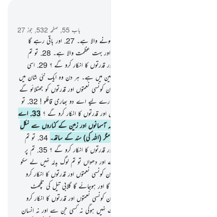
سیاق و سباق میں پڑھیں
باب 55, صفحہ 532, جوز 27
26
.
جو کوئی بھی اس (زمین) پر ہے فنا ہونے والا ہے۔
27
.
اور باقی رہے گا
صرف تیرے رب کا چہرہ جو بہت بزرگی اور بہت عظمت والا ہے۔
28
.
تو تم
دونوں اپنے رب کی کون کونسی نعمتوں اور قدرتوں کا انکار کرو گے ؟
29
.
اسی
سے مانگتا ہے جو کوئی بھی آسمانوں اور زمین میں ہے۔ ہر دن وہ ایک نئی شان میں
ہے۔
30
.
تو تم دونوں اپنے رب کی کون کونسی نعمتوں اور قدرتوں کو جھٹلائو گے
؟
31
.
ہم جلد ہی فارغ ہوجائیں گے تمہارے لیے اے دو بھاری قافلو !
32
.
تو
تم دونوں اپنے رب کی کون کونسی نعمتوں اور قدرتوں کا انکار کرو گے ؟
33
.
اے
گروہ جن و انس ! اگر تم طاقت رکھتے ہو کہ آسمانوں اور زمین کے کناروں سے نکل
بھاگوتو نکل بھاگو۔ تم نکل نہیں سکو گے مگر (اللہ کی) سند کے ساتھ۔
34
.
تو تم
دونوں اپنے رب کی کون کونسی نعمتوں اور قدرتوں کا انکار کرو گے ؟
35
.
تم پر
پھینکے جائیں گے بھڑکتی ہوئی آگ کے شعلے اور دھواں تو تم لوگ بدلہ نہیں لے سکو
گے۔
36
.
تو تم دونوں اپنے رب کی کون کونسی نعمتوں اور قدرتوں کا انکار کرو
گے ؟
37
.
پھر جب آسمان پھٹ جائے گا اور ہوجائے گا گلابی تیل کی تلچھٹ
جیسا۔
38
.
تو تم دونوں اپنے رب کی کون کونسی نعمتوں اور قدرتوں کا انکار کرو
گے ؟
39
.
تو اس روز پوچھنے کی ضرورت نہیں ہوگی نہ کسی جن سے اور نہ انسان