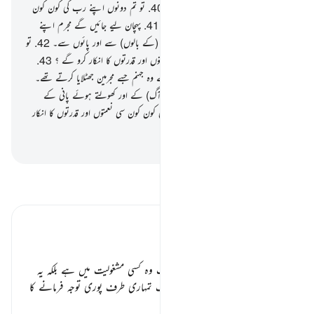
سے اس کے گناہوں کے بارے میں۔
40
.
تو تم دونوں اپنے رب کی کون کون
سی نعمتوں اور قدرتوں کا انکار کرو گے ؟
41
.
پہچان لیے جائیں گے مجرم اپنے
چہروں سے پھر ان کو پکڑ اجائے گا پیشانی (کے بالوں) سے اور پائوں سے۔
42
.
تو
تم دونوں اپنے رب کی کون کون سی نعمتوں اور قدرتوں کا انکار کرو گے ؟
43
.
اس وقت ان سے کہا جائے گا کہ) یہ ہے وہ جہنم جسے مجرمین جھٹلایا کرتے تھے۔
44
.
اب وہ چکر لگاتے رہیں گے اس (آگ) کے اور کھولتے ہوئے پانی کے
درمیان۔
45
.
تو تم دونوں اپنے رب کی کون کون سی نعمتوں اور قدرتوں کا انکار
کرو گے ؟
-
بیان القرآن (ڈاکٹر اسرار احمد)
تفسیر پڑھیں
تفسیر ابنِ کثیر
باب
فارغ ہونے کے یہ معنی نہیں کہ اب وہ کسی مشغولیت میں ہے بلکہ یہ
بطور تنبیہہ کے فرمایا گیا ہے کہ صرف تمہاری طرف پوری توجہ فرمانے کا
زمانہ قریب آ گیا ہ