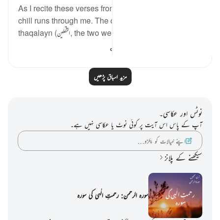
As I recite these verses from Surah Ar-Rahman, a
chill runs through me. The direct address to
thaqalayn (الثقلين, the two weighty creati...
مزید دیکھیں
215
3
8
مزید اسباق پڑھیں
نوٹس اور عکاسی۔
آپ کے پاس اس آیت پر کوئی نوٹ یا عکاسی نہیں ہے۔
اپنے خیالات کو پکڑو…
سیکھنے کے پلانز
سورہ الرحمن: رحمتِ الٰہی کی سورہ