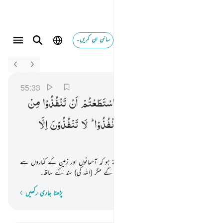
سائن ان کریں۔
Switch Quran.com to
English
يا معشر الجن والانس ان استطعتم ان تنفذوا من اقطار الس
الرحمن
55:33
55:33
یٰمَعْشَرَ
الْجِنِّ
وَالْاِنْسِ
اِنِ
اسْتَطَعْتُمْ
اَنْ
تَنْفُذُوْا
مِنْ
اَقْطَارِ
السَّمٰوٰتِ
وَالْاَرْضِ
فَانْفُذُوْا ؕ
لَا
تَنْفُذُوْنَ
اِلَّا
بِسُلْطٰنٍ
اے گروہ جن و انس ! اگر تم طاقت رکھتے ہو کہ آسمانوں اور زمین کے کناروں سے
نکل بھاگوتو نکل بھاگو۔ تم نکل نہیں سکو گے مگر (اللہ کی) سند کے ساتھ۔
پڑھنا جاری رکھیں
لفظ بہ لفظ