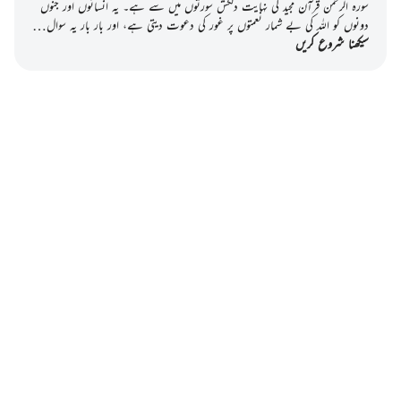
سورہ الرحمن قرآن مجید کی نہایت دلکش سورتوں میں سے ہے۔ یہ انسانوں اور جنوں
دونوں کو اللہ کی بے شمار نعمتوں پر غور کی دعوت دیتی ہے، اور بار بار یہ سوال…
سیکھنا شروع کریں
Notes
placeholders
close