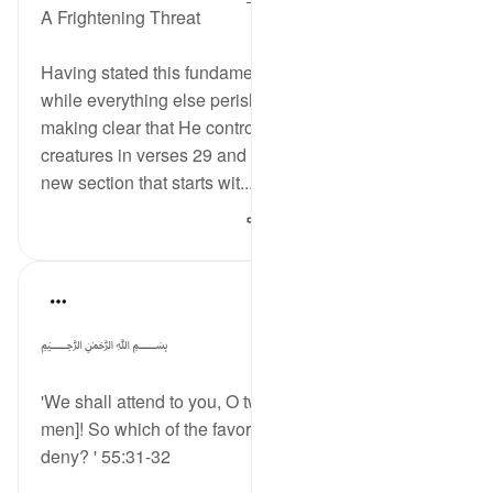
A Frightening Threat
Having stated this fundamental truth of God's eternity
while everything else perishes and its correlate
making clear that He controls all the affairs of all His
creatures in verses 29 and 30, the surah begins a
new section that starts wit...
مزید دیکھیں
900
0
1
Dr Maryam Fayyaz
last year
·
حوالہ
آیت 31:55-33
﷽
'We shall attend to you, O two classes [of jinn and
men]! So which of the favors of your Lord will you
deny? ' 55:31-32