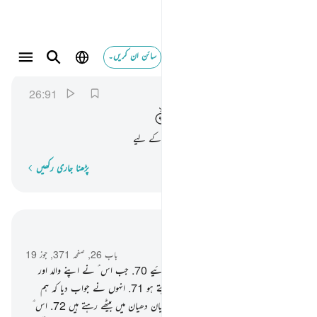
سائن ان کریں۔
وبرزت الجحيم للغاوين ٩١
الشعراء
26:91
26:91
وَبُرِّزَتِ
الْجَحِیْمُ
لِلْغٰوِیْنَ
اور جہنم بھی ظاہر کردی جائے گی باغیوں کے لیے
پڑھنا جاری رکھیں
لفظ بہ لفظ
سیاق و سباق میں پڑھیں
باب 26, صفحہ 371, جوز 19
69
.
اور ان کو ابراہیم ؑ کی خبر پڑھ کر سنائیے
70
.
جب اس ؑ نے اپنے والد اور
اپنی قوم سے کہا کہ تم لوگ یہ کن کو پوجتے ہو
71
.
انہوں نے جواب دیا کہ ہم
بتوں کو پوجتے ہیں اور انہی کے سامنے گیان دھیان میں بیٹھے رہتے ہیں
72
.
اس ؑ