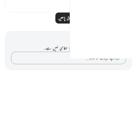
2
13
مزید اسباق پڑھیں
نوٹس اور عکاسی۔
آپ کے پاس اس آیت پر کوئی نوٹ یا عکاسی نہیں ہے۔
اپنے خیالات کو پکڑو…
Notes
placeholders
close