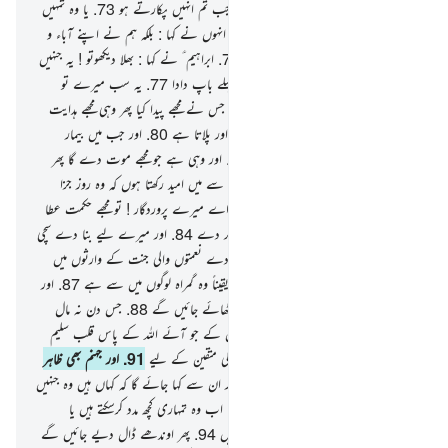
نے پوچھا : کیا وہ تمہاری بات سنتے ہیں جب تم انہیں پکارتے ہو
73
.
یا وہ تمہیں
کوئی نفع یا کوئی نقصان پہنچا سکتے ہیں
74
.
انہوں نے کہا : بلکہ ہم نے اپنے آباء و
اَجداد کو ایسا ہی کرتے ہوئے پایا ہے
75
.
ابراہیم ؑ نے کہا : بھلا دیکھوتو ! یہ جنہیں
تم لوگ پوجتے ہو
76
.
تم اور تمہارے پہلے باپ دادا
77
.
یہ سب میرے تو
دشمن ہیں سوائے رب العالمین کے
78
.
جس نے مجھے پیدا کیا پھر وہی مجھے ہدایت
دیتا ہے
79
.
اور وہی ہے جو مجھے کھلاتا اور پلاتا ہے
80
.
اور جب میں بیمار
ہوجاتا ہوں تو وہی مجھے شفا دیتا ہے
81
.
اور وہی ہے جو مجھے موت دے گا پھر
مجھے زندہ کرے گا
82
.
اور وہی ہے جس سے میں امید رکھتا ہوں کہ وہ روز جزا
میری خطاؤں سے درگزر فرمائے گا
83
.
اے میرے پروردگار ! تو مجھے حکمت عطا
فرما اور مجھے اپنے صالح بندوں میں شامل کر دے
84
.
اور میرے لیے بنا دے سچی
ناموری پچھلے لوگوں میں
85
.
اور مجھے بنا دے نعمتوں والی جنت کے وارثوں میں
سے
86
.
اور میرے والد کو بخش دے یقیناً وہ گمراہ لوگوں میں سے ہے
87
.
اور
مجھے رسوا نہ کیجیو اس دن جب سب لوگ اٹھائے جائیں گے
88
.
جس دن نہ مال
کام آئے گا اور نہ بیٹے
89
.
سوائے اس کے جو آئے اللہ کے پاس قلب سلیم
لے کر
90
.
اور جنت قریب لائی جائے گی متقین کے لیے
91
.
اور جہنم بھی ظاہر
کردی جائے گی باغیوں کے لیے
92
.
اور ان سے کہا جائے گا کہ کہاں ہیں وہ جنہیں
تم پوجا کرتے تھے
93
.
اللہ کے سوا۔ کیا اب وہ تمہاری کچھ مدد کرسکتے ہیں یا
(تمہاری طرف سے) کوئی بدلہ لے سکتے ہیں
94
.
پھر اوندھے ڈال دیے جائیں گے