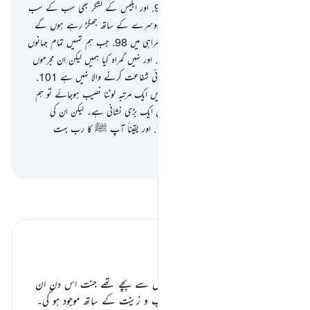
اس (جہنم) میں وہ اور سب گمراہ لوگ
95
.
اور ابلیس کے لشکر بھی سب کے سب
96
.
وہ کہیں گے جبکہ وہ اس میں ایک دوسرے کے ساتھ جھگڑ رہے ہوں گے
97
.
اللہ کی قسم ! یقیناً ہم ہی تھے کھلی گمراہی میں
98
.
جب ہم تمہیں تمام جہانوں
کے پروردگار کے برابر ٹھہراتے تھے
99
.
اور نہیں گمراہ کیا ہمیں لیکن ان مجرموں
نے
100
.
تو اب یہاں ہمارے لیے کوئی شفاعت کرنے والا نہیں ہے
101
.
اور نہ کوئی مخلص دوست
102
.
تو اگر ہمیں ایک مرتبہ لوٹنا نصیب ہوجائے تو ہم
مؤمن بن جائیں گے
103
.
یقیناً اس میں ایک بڑی نشانی ہے۔ لیکن ان کی
اکثریت ایمان لانے والی نہیں ہے
104
.
اور یقیناً آپ ﷺ کا رب بہت
زبردست نہایت رحم کرنے والا ہے
-
بیان القرآن (ڈاکٹر اسرار احمد)
تفسیر پڑھیں
تفسیر ابنِ کثیر
نیک لوگ اور جنت ٭٭
جن لوگوں نے نیکیاں کی تھیں برائیوں سے بچے تھے جنت اس دن ان
کے پاس ہی ان کے سامنے ہی زیب و زینت کے ساتھ موجود ہو گی۔