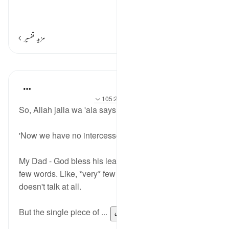
اور سرکشوں کے ل
…
مزید پڑھیں
مزید تفسیر
اسباق
Abu Eesa
5 years ago
·
حوالہ
آیت 90:26-103، 105:26
So, Allah jalla wa 'ala says in al-Shu'ara, 100-101:
'Now we have no intercessors. And no close friend.'
My Dad - God bless his leather khuffs - is a man of
few words. Like, *very* few words. Alright alright, he
doesn't talk at all.
But the single piece of ...
مزید دیکھیں