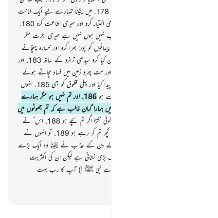
سے شعیب ؑ نے کہ کیا تم ڈرتے نہیں ہو
178
.
میں یقیناً تمہارے لیے ایک امانت
دار رسول ؑ ہوں
179
.
پس تم اللہ کا تقویٰ اختیار کرو اور میری اطاعت کرو
180
.
اور میں تم سے اس پر کسی اجرت کا طالب نہیں ہوں نہیں ہے میری اجرت مگر
تمام جہانوں کے رب کے ذمے
181
.
پیمانوں کو پورا بھرا کرو اور خسارہ پہنچانے
والوں میں سے مت ہوجاؤ
182
.
اور وزن کیا کرو سیدھی ترازو کے ساتھ
183
.
اور
مت گھٹا کردیا کرو لوگوں کو ان کی چیزیں اور مت پھرو زمین میں فساد مچاتے ہوئے
184
.
اور ڈرو اس سے جس نے تمہیں پیدا کیا اور پہلی مخلوق کو بھی
185
.
انہوں
نے کہا کہ تم تو بس سحر زدہ لوگوں میں سے ہو
186
.
اور تم نہیں ہو مگر ہمارے
ہی جیسے ایک انسان اور تمہارے بارے میں ہمارا گمان غالب ہے کہ تم جھوٹوں میں
سے ہو
187
.
تو گرا دو ہم پر آسمان کا کوئی ٹکڑا اگر تم سچے ہو
188
.
اس ؑ نے
جواب دیا کہ میرا رب خوب جانتا ہے جو کچھ تم کر رہے ہو
189
.
تو انہوں نے
اس کو جھٹلا دیا تو انہیں آپکڑا سائبان والے دن کے عذاب نے یقیناً وہ ایک بڑے
دن کا عذاب تھا
190
.
یقیناً اس میں ایک بڑی نشانی ہے لیکن ان کی اکثریت
ایمان لانے والی نہیں ہے
191
.
اور (اے نبی ﷺ !) آپ کا رب بہت
زبردست نہایت رحم کرنے والا ہے
-
بیان القرآن (ڈاکٹر اسرار احمد)