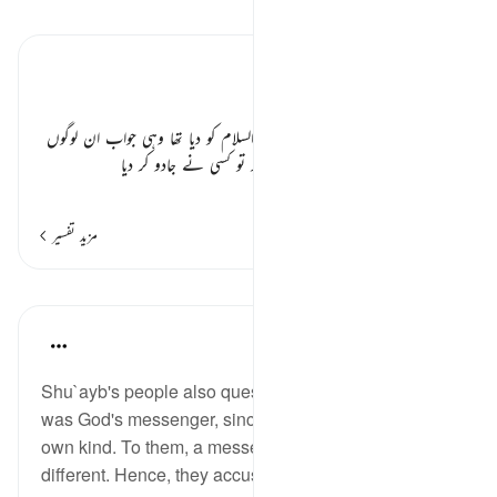
تفسیر پڑھیں
تفسیر ابنِ کثیر
مشرکین کی وہی حماقتیں ٭٭
ثمودیوں نے جو جواب اپنے نبی علیہ السلام کو دیا تھا وہی جواب ان لوگوں
نے بھی اپنے رسولوں کو دیا کہ تجھ پر تو کسی نے جادو کر دیا
…
مزید پڑھیں
مزید تفسیر
اسباق
In the Shade of the Quran
31 weeks ago
·
حوالہ
آیت 186:26
Shu`ayb's people also questioned the fact that he
was God's messenger, since he was a man of their
own kind. To them, a messenger of God should be
different. Hence, they accused him of telling lies: