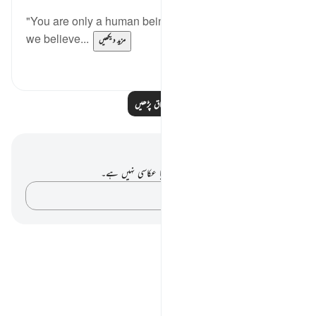
"You are only a human being like us! And, indeed,
we believe...
مزید دیکھیں
0
0
مزید اسباق پڑھیں
نوٹس اور عکاسی۔
آپ کے پاس اس آیت پر کوئی نوٹ یا عکاسی نہیں ہے۔
اپنے خیالات کو پکڑو…