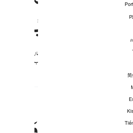
Por
َادْخُلُوْهَا
خٰلِدِیْنَ
р
ภ
پنے رب کا تقویٰ اختیار کیے رہے تھے گروہ در گروہ یہاں تک کہ جب وہ و
یں گے : آپ پر سلام ہو آپ لوگ کتنے پاکباز ہیں اب داخل ہوجائیے اس 
简
E
ٰهِ
الَّذِیْ
صَدَقَنَا
وَعْدَهٗ
و
جر العاملين ٧٤
Ki
ٓءُ ۖ فَنِعْمَ أَجْرُ ٱلْعَـٰمِلِينَ ٧٤
Tiế