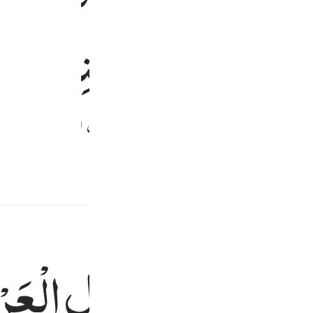
ِ
حَیْثُ
نَشَآءُ ۚ
فَنِعْمَ
اَ
لیے ہے جس نے ہم سے اپنا وعدہ پورا کردیا اور ہمیں اس زمین کا وارث بنا 
حَآفِّیْنَ
مِنْ
حَوْلِ
الْعَ
الحمد لله رب العالمين ٧٥
قِّ وَقِيلَ ٱلْحَمْدُ لِلَّهِ رَبِّ ٱلْعَـٰلَمِينَ ٧٥