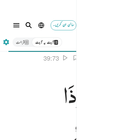
سائن ان کریں۔
آیت بہ آیت
قرائت
39:73
َرًا ؕ
حَتّٰۤی
اِذَا
نَتُهَا
سَلٰمٌ