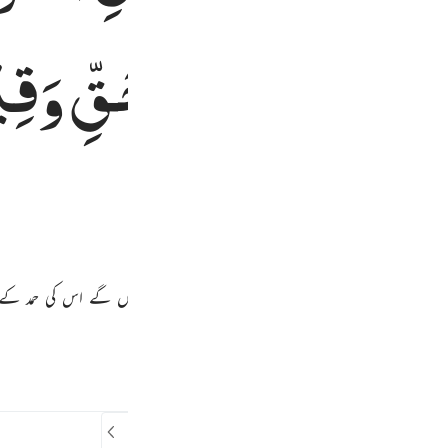
ضِیَ
بَیْنَهُمْ
بِالْحَقِّ
وَقِی
یرے ہوئے ہوں گے اپنے ربّ کی تسبیح بیان کر رہے ہوں گے اس کی حمد کے س
 کے لیے ہے جو تمام جہانوں کا رب ہے
پچھلی سورت
سورہ کا آغاز
اگلی سورہ