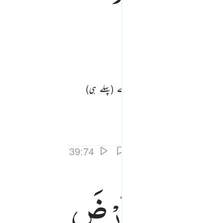
ہاں پہنچیں گے اور اس کے دروازے (پہلے ہی)
میں ہمیشہ ہمیش رہنے کے لیے
39:74
َاَوْرَثَنَا
الْاَرْضَ