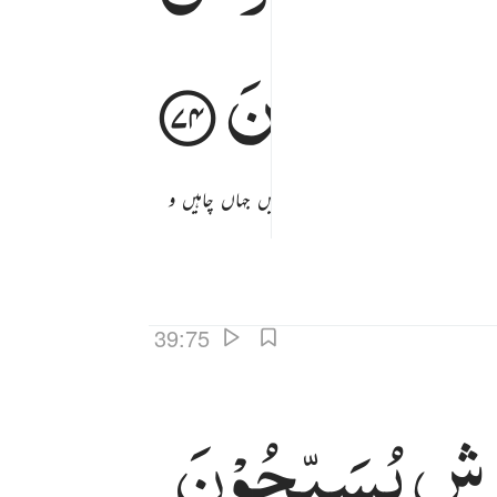
جْرُ
الْعٰمِلِیْنَ
دیا کہ اب ہم گھر بنا لیں جنت میں جہاں چاہیں و
39:75
رْشِ
یُسَبِّحُوْنَ