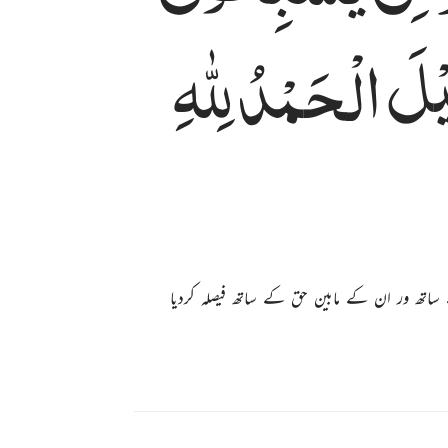
ْلَ
الْحَمْدُ
لِلّٰهِ
اتھ ور ان کے مابین حق کے ساتھ فیصلہ کردیا