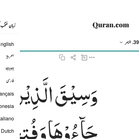
زبان منتخب
39. الزمر
nglish
ترجمہ
: بیان القرآن (ڈاکٹر اسرار احمد)
العربية
বাংলা
وَسِیْقَ
الَّذِیْنَ
ات
وسيق الذين اتقوا ربهم الى الجنة زمرا حتى اذا جاءوها وفتحت ابوابها وقال لهم خ
فارسی
وَسِيقَ ٱلَّذِينَ ٱتَّقَوْا۟ رَبَّهُمْ إِلَى ٱلْجَنَّةِ زُمَرًا ۖ حَتَّىٰٓ إِذَا جَآءُوهَا وَفُتِحَتْ أَبْوَٰبُهَا وَقَالَ 
ançais
onesia
جَآءُوْهَا
وَفُتِحَت
taliano
Dutch