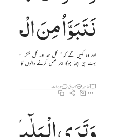
نَتَبَوَّاُ
مِنَ
الْجَنَّة
اور وہ کہیں گے کہ ُ کل حمد اور کل شکر اس اللہ کے 
بہت ہی اچھا ہوگا اجر عمل کرنے والوں کا !
تفاسیر
اسباق
تدبرات
وَتَرَی
الْمَلٰٓىِٕكَةَ
وترى الملايكة حافين من حول العرش يسبحون بحمد ربهم وقضي بينهم بالحق وقيل 
وَتَرَى ٱلْمَلَـٰٓئِكَةَ حَآفِّينَ مِنْ حَوْلِ ٱلْعَرْشِ يُسَبِّحُونَ بِحَمْدِ رَبِّهِمْ ۖ وَقُضِىَ بَيْنَهُم بِٱلْحَ