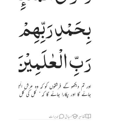
بِحَمْدِ
رَبِّهِمْ ۚ
وَقُ
رَبِّ
الْعٰلَمِیْنَ
اور تم دیکھو گے فرشتوں کو کہ وہ عرش الٰہی کو گھ
جائے گا اور پکارا جائے گا کہ ُ کل کی کل حمد اللہ
تفاسیر
اسباق
تدبرات