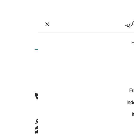
سائن ان کریں۔
 کریں۔
صفحہ
466
پارہ
24
/
حزب
47
E
َّقَوْا
رَبَّهُمْ
اِلَی
الْجَنَّةِ
زُم
زنتها سلام عليكم طبتم فادخلوها خالدين ٧٣
لَهُمْ خَزَنَتُهَا سَلَـٰمٌ عَلَيْكُمْ طِبْتُمْ فَٱدْخُلُوهَا خَـٰلِدِينَ ٧٣
Fr
Ind
ْ
اَبْوَابُهَا
وَقَالَ
لَهُمْ
خَزَ
I