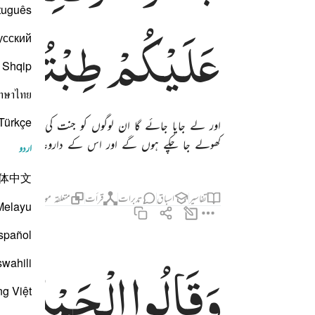
tuguês
عَلَیْكُمْ
طِبْتُمْ
ف
усский
Shqip
าษาไทย
Türkçe
اور لے جایا جائے گا ان لوگوں کو جنت کی طرف جو ا
کھولے جا چکے ہوں گے اور اس کے داروغہ ان سے کہ
اردو
体中文
تفاسیر
اسباق
تدبرات
قرأت
متعلقہ مواد
Melayu
spañol
وَقَالُوا
الْحَمْدُ
لِلّ
وقالوا الحمد لله الذي صدقنا وعده واورثنا الارض نتبوا من الجنة حيث نشاء فنعم ا
swahili
وَقَالُوا۟ ٱلْحَمْدُ لِلَّهِ ٱلَّذِى صَدَقَنَا وَعْدَهُۥ وَأَوْرَثَنَا ٱلْأَرْضَ نَتَبَوَّأُ مِنَ ٱلْجَنَّةِ حَيْثُ نَشَا
ng Việt