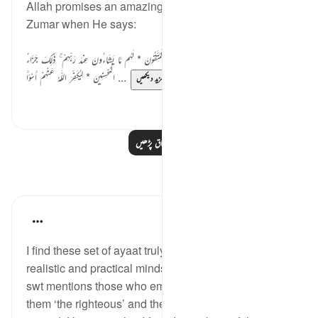
Allah promises an amazing reward in surah al-
Zumar when He says:
وَالَّذِي جَاءَ بِالصِّدْقِ وَصَدَّقَ بِهِ ۙ أُولَـٰئِكَ هُمُ الْمُتَّقُونَ * لَهُم مَّا يَشَاءُونَ عِندَ رَبِّهِمْ ۚ ذَٰلِكَ جَزَاءُ
الْمُحْسِنِينَ * لِيُكَفِّرَ اللَّـهُ عَنْهُمْ أَسْوَأَ ...
مزید دیکھیں
0
4
مزید اسباق پڑھیں
مظاہر
Sarah Kabir
5 years ago
·
حوالہ
آیت 33:39-35
I find these set of ayaat truly hopeful and they set a
realistic and practical mindset for a believer. Allah
swt mentions those who embrace truth and calls
them ‘the righteous’ and then He swt mentions their