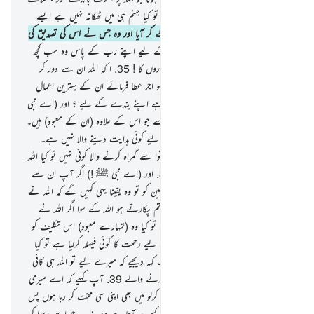
سچی بات کو جبکہ اس کے پاس آگئی ہو ! تو کیا جہنم ہی میں ٹھکانہ نہیں ہے ایسے
کافروں کا !
33
.
اور وہ شخص جو سچائی لے کر آیا اور وہ جس نے اس کی تصدیق کی
یہی لوگ ہیں کہ جو متقی ہیں۔
34
.
ان کے لیے اپنے رب کے پاس وہ سب کچھ
ہے جو یہ چاہیں گے۔ یہی بدلہ ہے نیکوکاروں کا !
35
.
ا کہ اللہ ان سے دور کر
دے ان کے ُ برے اعمال کو اور ان کو اجر عطا فرمائے ان کے بہترین اعمال
کے حساب سے
36
.
کیا اللہ کافی نہیں ہے اپنے بندے کے لیے ؟ اور (اے نبی
ﷺ !) یہ لوگ آپ کو ڈراتے ہیں ان سے جو اس کے علاوہ (ان کے معبود) ہیں۔
اور جس کو اللہ گمراہ کر دے تو اس کے لیے کوئی ہدایت دینے والا نہیں ہے۔
37
.
اور جس کو اللہ ہدایت دے دے توا سے گمراہ کرنے والا کوئی نہیں تو کیا اللہ
زبردست انتقام لینے والا نہیں ہے ؟
38
.
اور (اے نبی ﷺ !) اگر آپ ان سے
پوچھیں کہ کس نے پیدا کیا آسمانوں اور زمین کو تو وہ یقینا یہی کہیں گے کہ اللہ نے
! تو ان سے کہیے کہ ذرا غور کرو ! جن کو تم پکارتے ہو اللہ کے سوا اگر اللہ نے
میرے لیے کسی تکلیف کا فیصلہ کرلیا ہے تو کیا وہ (تمہارے معبود) اس تکلیف کو
دور کرسکیں گے ؟ یا اگر اس نے میرے لیے رحمت کا کوئی فیصلہ کرلیا ہے تو کیا
وہ اس کی رحمت کو روک سکتے ہیں ؟ آپ کہہ دیجیے کہ میرے لیے تو اللہ ہی کافی
ہے ! اور اسی پر توکل ّکرتے ہیں توکل کرنے والے
39
.
آپ کہیے کہ اے میری
قوم کے لوگو ! تم اپنی جگہ پر جو کرسکتے ہو کرلو میں بھی اپنی سی محنت کر رہا ہوں پس
عنقریب تمہیں معلوم ہوجائے گا
40
.
کہ کس پر آتا ہے وہ عذاب جو اسے رسوا کر