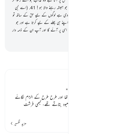
دے اور اس پر وہ عذاب نازل ہوجائے جو ہمیشہ رہنے والا ہو !
41
.
(اے نبی
ﷺ !) ہم نے آپ پر یہ کتاب نازل کردی ہے لوگوں کے لیے حق کے ساتھ تو
جو کوئی ہدایت کا راستہ اختیار کرتا ہے وہ اپنے ہی بھلے کے لیے کرتا ہے اور جو
کوئی گمراہی اختیار کرتا ہے تو اس کا وبال اسی پر آئے گا اور آپ ان کے ذمہ دار
نہیں ہیں
-
بیان القرآن (ڈاکٹر اسرار احمد)
تفسیر پڑھیں
تفسیر ابنِ کثیر
مشرکین کی سزا اور موحدین کی جزا ٭٭
مشرکین نے اللہ پر بہت جھوٹ بولا تھا اور طرح طرح کے الزام لگائے
تھے، کبھی اس کے ساتھ دوسرے معبود بتاتے تھے، کبھی فرشت
…
مزید پڑھیں
مزید تفسیر