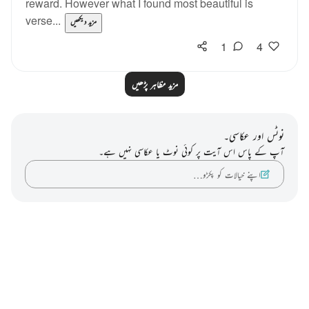
reward. However what I found most beautiful is
verse...
مزید دیکھیں
1
4
مزید مظاہر پڑھیں
نوٹس اور عکاسی۔
آپ کے پاس اس آیت پر کوئی نوٹ یا عکاسی نہیں ہے۔
اپنے خیالات کو پکڑو…