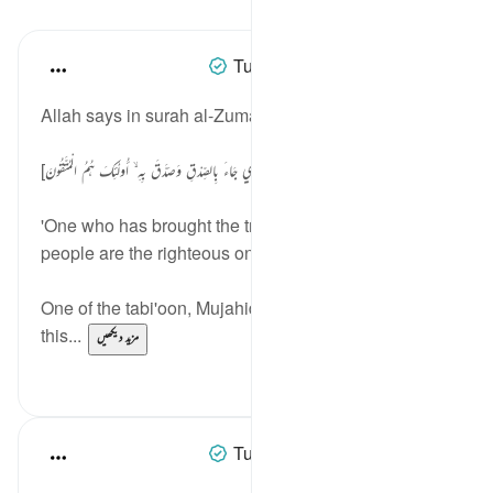
اسباق
Tulayhah Tafsir Translations
2 years ago
·
حوالہ
آیت 33:39
Allah says in surah al-Zumar [39]:
[وَالَّذِي جَاءَ بِالصِّدْقِ وَصَدَّقَ بِهِ ۙ أُولَٰئِكَ هُمُ الْمُتَّقُونَ]
'One who has brought the truth and affirmed it - those
people are the righteous ones.' [33]
One of the tabi'oon, Mujahid ibn Jabr, explained
this...
مزید دیکھیں
3
4
Tulayhah Tafsir Translations
3 years ago
·
حوالہ
آیت 33:39-35