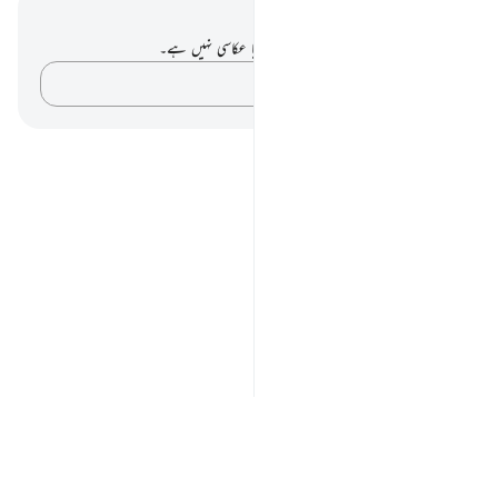
نوٹس اور عکاسی۔
آپ کے پاس اس آیت پر کوئی نوٹ یا عکاسی نہیں ہے۔
اپنے خیالات کو پکڑو…
Notes
placeholders
close