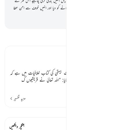
سے ان کو مانوس رکھنے کی وجہ سے۔
3
.
پس انہیں بندگی کرنی چاہیے اس گھر کے
رب کی۔
4
.
جس نے انہیں بھوک میں کھانے کو دیا اور انہیں خوف سے امن عطا
کیا۔
-
بیان القرآن (ڈاکٹر اسرار احمد)
تفسیر پڑھیں
تفسیر ابنِ کثیر
قریشیوں کے سات فضائل:
اس کی فضیلت میں ایک غریب حدیث بیہقی کی کتاب خلافیات میں ہے کہ
رسول اللہ
صلی اللہ علیہ وسلم
نے فرمایا:
”
اللہ تعالیٰ نے قریشیوں ک
…
مزید پڑھیں
مزید تفسیر
قیراط دیکھیں
اس آیت میں ہے۔ 1 جنکچرز
جنکچر دیکھیں