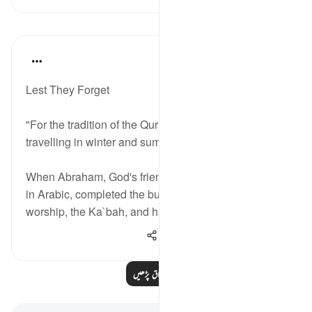
اسباق
In the Shade of the Quran
31 weeks ago
·
حوالہ
آیت 1:106-2
Lest They Forget
"For the tradition of the Quraysh, their tradition of
travelling in winter and summer." (Verses 1-2)
When Abraham, God's friend, or khalil as he is called
in Arabic, completed the building of the House of
worship, the Ka`bah, and had purifie...
مزید دیکھیں
1,018
0
0
مزید اسباق پڑھیں