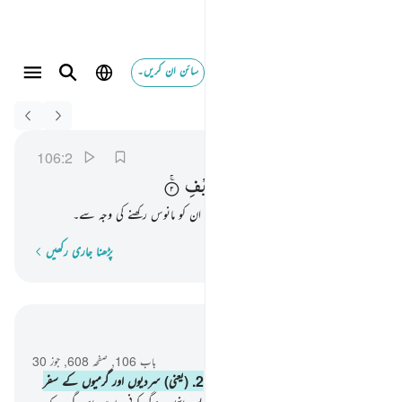
سائن ان کریں۔
Switch Quran.com to
English
ايلافهم رحلة الشتاء والصيف ٢
قريش
106:2
106:2
اٖلٰفِهِمْ
رِحْلَةَ
الشِّتَآءِ
وَالصَّیْفِ
(یعنی) سردیوں اور گرمیوں کے سفر سے ان کو مانوس رکھنے کی وجہ سے۔
پڑھنا جاری رکھیں
لفظ بہ لفظ
سیاق و سباق میں پڑھیں
باب 106, صفحہ 608, جوز 30
1
.
قریش کے مانوس رکھنے کی وجہ سے۔
2
.
(یعنی) سردیوں اور گرمیوں کے سفر