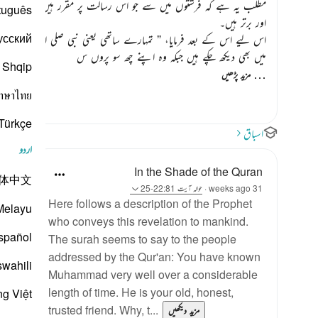
مطلب یہ ہے کہ فرشتوں میں سے جو اس رسالت پر مقرر ہیں وہ بھی پاک ص
tuguês
اور برتر ہیں۔
усский
اس لیے اس کے بعد فرمایا،
” تمہارے ساتھی یعنی نبی
صلی اللہ علیہ وسل
میں بھی دیکھ چکے ہیں جبکہ وہ اپنے چھ سو پروں س
Shqip
…
مزید پڑھیں
าษาไทย
Türkçe
اسباق
اردو
In the Shade of the Quran
体中文
31 weeks ago
·
حوالہ
آیت 22:81-25
Here follows a description of the Prophet
Melayu
who conveys this revelation to mankind.
spañol
The surah seems to say to the people
addressed by the Qur'an: You have known
swahili
Muhammad very well over a considerable
length of time. He is your old, honest,
ng Việt
trusted friend. Why, t...
مزید دیکھیں