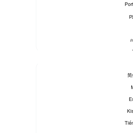
-
بیان 
اف ہیں اور انسانوں میں جو رسول مقرر ہیں وہ بھی پاک
Por
р
م
دیوانے نہیں، یہ پیغمبر اس فرشتے کو اس کی اصلی صورت
نوٹس
آپ ک
ภ
مزید تفسیر
مظاہر
tareq abed
简
8 years ago
·
حوالہ
آیت 15:81-24
If a king sent his most trusted deputy to
deliver a message and not and ordinary
E
messenger, we would be sure the
message bears more important then any
Ki
other message he normally sent. So the
fact the most honorable and trustworthy
Tiế
angel of the heavens , Jibril...
مزید دیکھیں