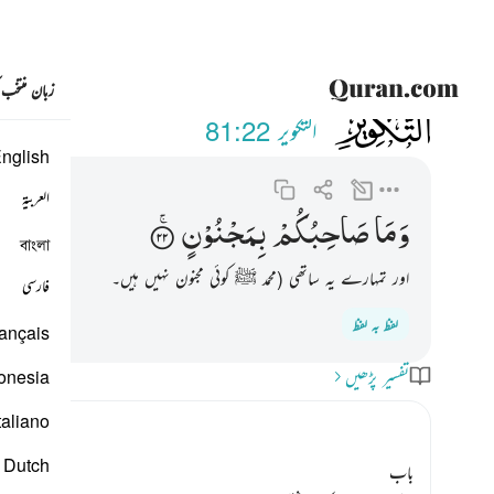
زبان منتخب
081
وما صاحبكم بمجنون ٢٢
التكوير
81:22
nglish
العربية
وَمَا
صَاحِبُكُمْ
بِمَجْنُوْنٍ
বাংলা
اور تمہارے یہ ساتھی (محمد ﷺ کوئی مجنون نہیں ہیں۔
فارسی
لفظ بہ لفظ
ançais
تفسیر پڑھیں
onesia
taliano
Dutch
باب