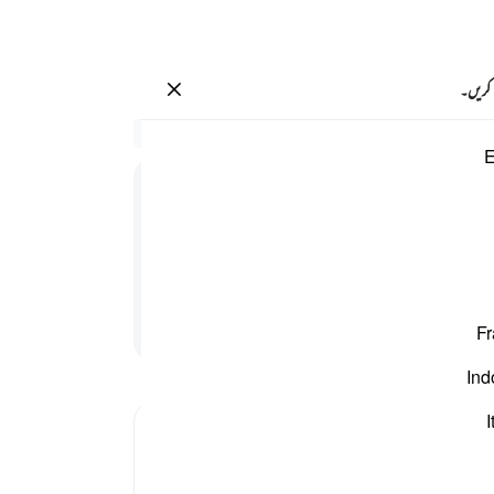
سائن ان کریں۔
 کریں۔
سیاق
E
81:22
.
15
والے
جب و
.
20
جس ک
پڑھنا جاری رکھیں
Fr
(محمد
اور و
Ind
قول 
والوں
I
Tafsir Ibn Kathir
راستے
چاہے