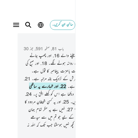
سائن ان کریں۔
 و سباق میں پڑھیں
باب 81, صفحہ 591, جوز 30
تو نہیں ! میں قسم کھاتا ہوں پیچھے ہٹنے والے چلنے والے
16
.
اور چھپ جانے
 ستاروں کی۔
17
.
قسم ہے رات کی جب وہ روانہ ہونے لگے۔
18
.
اور صبح کی
ہ سانس لے۔
19
.
یقینا یہ (قرآن) ایک بہت باعزت پیغامبر کا قول ہے۔
جو (جبرائیل) بہت قوت والا ہے صاحب ِعرش کے نزدیک بلند مرتبہ ہے۔
21
.
ی اطاعت کی جاتی ہے اور وہ امانت دار بھی ہے۔
22
.
اور تمہارے یہ ساتھی
 ﷺ کوئی مجنون نہیں ہیں۔
23
.
اور انہوں نے دیکھا ہے اس کو کھلے افق پر۔
24
.
ہ غیب کے معاملے میں حریص یا بخیل نہیں ہیں۔
25
.
اور یہ کسی شیطانِ مردود کا
نہیں ہے۔
26
.
تو تم کدھر چلے جا رہے ہو ؟
27
.
نہیں ہے یہ مگر تمام جہان
 کے لیے ایک یاد دہانی۔
28
.
ہر اس شخص کے لیے جو تم میں سے سیدھے
 پر چلنا چاہے۔
29
.
اور تمہارے چاہے بھی کچھ نہیں ہوسکتا جب تک کہ اللہ نہ
 جو تمام جہانوں کا ربّ ہے۔