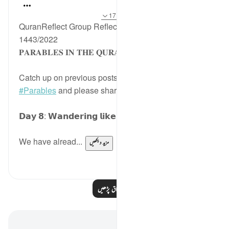
Sohaib Saeed
4 years ago
·
حوالہ
آیت 41:25-44، 171:2
QuranReflect Group Reflection Activity, Ramadan
1443/2022
𝐏𝐀𝐑𝐀𝐁𝐋𝐄𝐒 𝐈𝐍 𝐓𝐇𝐄 𝐐𝐔𝐑𝐀𝐍
Catch up on previous posts using the hashtag
#Parables
and please share your comments.
𝗗𝗮𝘆 𝟴: 𝗪𝗮𝗻𝗱𝗲𝗿𝗶𝗻𝗴 𝗹𝗶𝗸𝗲 𝗟𝗶𝘃𝗲𝘀𝘁𝗼𝗰𝗸
We have alread...
مزید دیکھیں
15
15
مزید اسباق پڑھیں
نوٹس اور عکاسی۔