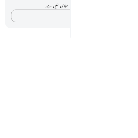
آپ کے پاس اس آیت پر کوئی نوٹ یا عکاسی نہیں ہے۔
اپنے خیالات کو پکڑو…
Notes
placeholders
close