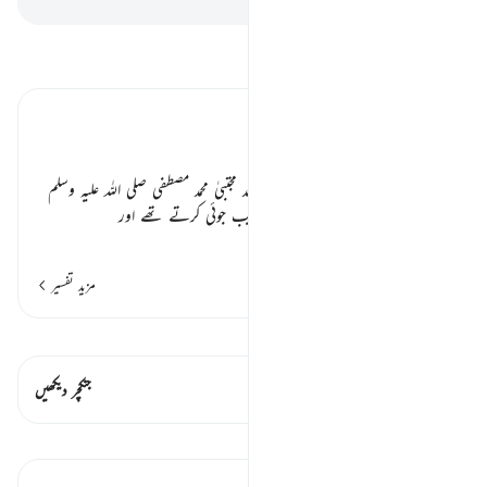
تفسیر پڑھیں
تفسیر ابنِ کثیر
انبیاء کا مذاق ٭٭
کافر لوگ اللہ کے برتر و بہتر پیغمبر احمد مجتبیٰ محمد مصطفی
صلی اللہ علیہ وسلم
کو دیکھ کر ہنسی مذاق اڑاتے تھے، عیب جوئی کرتے تھے اور
…
مزید پڑھیں
مزید تفسیر
قیراط دیکھیں
اس آیت میں ہے۔ 1 جنکچرز
جنکچر دیکھیں
اسباق