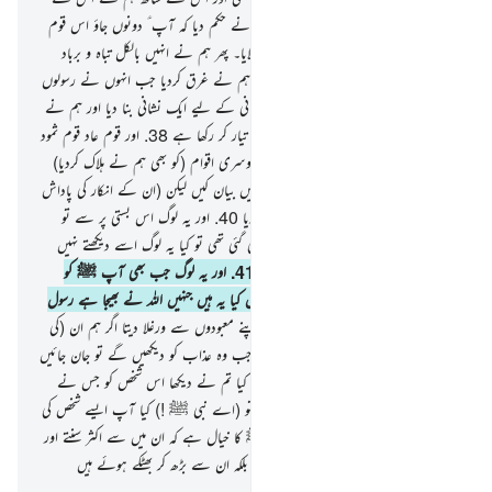
بھائی ہارون ؑ کو وزیر بنادیا تھا
36
.
تو ہم نے حکم دیا کہ آپ ؑ دونوں جاؤ اس قوم
کی طرف جنہوں نے ہماری آیات کو جھٹلایا۔ پھر ہم نے انہیں بالکل تباہ و برباد
کرکے رکھ دیا
37
.
اور قوم نوح ؑ کو بھی ہم نے غرق کردیا جب انہوں نے رسولوں
ؑ کی تکذیب کی اور انہیں ہم نے نوع انسانی کے لیے ایک نشانی بنا دیا اور ہم نے
ظالموں کے لیے ایک دردناک عذاب بھی تیار کر رکھا ہے
38
.
اور قوم عاد قوم ثمود
کنویں والوں اور ان کے مابین بہت سی دوسری اقوام (کو بھی ہم نے ہلاک کردیا)
39
.
اور ان سب کے لیے ہم نے مثالیں بیان کیں لیکن (ان کے انکار کی پاداش
میں بالآخر) ہم نے ان سب کو غارت کردیا
40
.
اور یہ لوگ اس بستی پر سے تو
گزرتے ہیں جس پر بہت بری بارش برسائی گئی تھی تو کیا یہ لوگ اسے دیکھتے نہیں
رہے بلکہ وہ امید نہیں رکھتے جی اٹھنے کی
41
.
اور یہ لوگ جب بھی آپ ﷺ کو
دیکھتے ہیں تو آپ ﷺ کا مذاق بنا لیتے ہیں کیا یہ ہیں جنہیں اللہ نے بھیجا ہے رسول
بنا کر
42
.
قریب تھا کہ یہ شخص ہمیں اپنے معبودوں سے ورغلا دیتا اگر ہم ان (کی
پرستش) پر ثابت قدم نہ رہتے عنقریب جب وہ عذاب کو دیکھیں گے تو جان جائیں
گے کہ کون بھٹکا ہوا تھا راستے سے
43
.
کیا تم نے دیکھا اس شخص کو جس نے
اپنی خواہش نفس کو اپنا معبود بنا لیا ہے تو (اے نبی ﷺ !) کیا آپ ایسے شخص کی
ذمہ داری لے سکتے ہیں
44
.
یا آپ ﷺ کا خیال ہے کہ ان میں سے اکثر سنتے اور
سمجھتے ہیں یہ نہیں ہیں مگر چوپایوں کی مانند بلکہ ان سے بڑھ کر بھٹکے ہوئے ہیں
-
بیان القرآن (ڈاکٹر اسرار احمد)