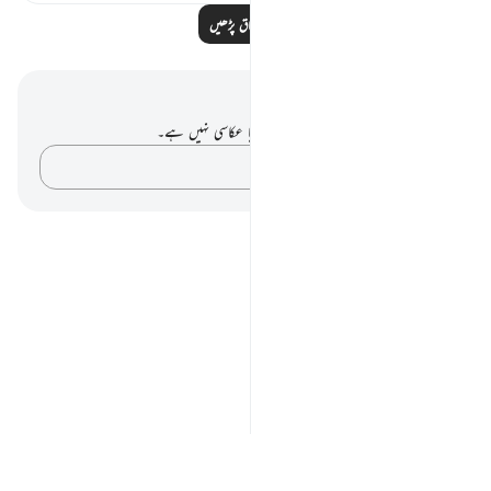
مزید اسباق پڑھیں
نوٹس اور عکاسی۔
آپ کے پاس اس آیت پر کوئی نوٹ یا عکاسی نہیں ہے۔
اپنے خیالات کو پکڑو…
Notes
placeholders
close