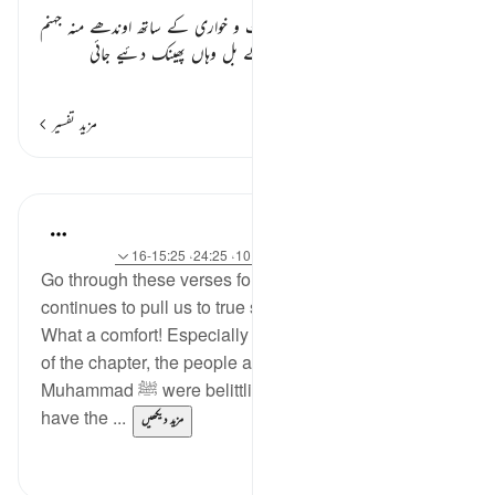
اوپر بیان فرمایا ان بدکاروں کا جو ذلت و خواری کے ساتھ اوندھے منہ جہنم
کی طرف گھسیٹے جائیں گے اور سر کے بل وہاں پھینک دئیے جائی
…
مزید پڑھیں
مزید تفسیر
اسباق
Samia Mubarak
4 years ago
·
حوالہ
آیت 75:25-76، 10:25، 24:25، 15:25-16
Go through these verses found in this surah. Allah
continues to pull us to true stability in the hereafter.
What a comfort! Especially because in the beginning
of the chapter, the people around prophet
Muhammad ﷺ were belittling him because he didn’t
have the ...
مزید دیکھیں
2
22