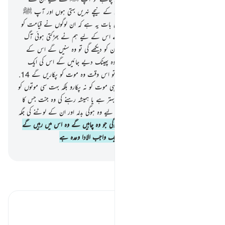
کہیں بہتر چیزیں بنا دے ایسے باغات جن کے نیچے نہریں بہتی ہوں اور آپ ﷺ
کے لیے محلات تعمیر کر دے
11
.
اصل بات یہ ہے کہ ان لوگوں نے قیامت کو
جھٹلا دیا ہے اور جو قیامت کو جھٹلا تا ہے اس کے لیے ہم نے بھڑکتی ہوئی آگ
تیار کر رکھی ہے
12
.
وہ جب دور سے ان کو دیکھے گی تو وہ سنیں گے اس کے
جوش اور اس کی پھنکار کو
13
.
اور جب وہ پھینک دیے جائیں گے اس کی ایک
تنگ جگہ میں زنجیروں میں جکڑے ہوئے تو اس وقت وہ موت کو پکاریں گے
14
.
(تب ان سے کہا جائے گا کہ) آج ایک ہی موت کو نہ پکارو بلکہ بہت سی موتوں کو
پکارو
15
.
آپ ﷺ کہیے کہ کیا یہ انجام بہتر ہے یا ہمیشہ رہنے کی وہ جنت جس کا
وعدہ کیا گیا ہے متقی بندوں سے ان کے لیے وہ ہوگی بدلہ اور ان کے لوٹنے کی جگہ
16
.
ان کے لیے اس میں ہر وہ شے ہوگی جو وہ چاہیں گے وہ اس میں رہیں گے
ہمیشہ ہمیش یہ آپ کے رب کے ذمہ ایک واجب الادا وعدہ ہے
-
بیان القرآن (ڈاکٹر اسرار احمد)
تفسیر پڑھیں
تفسیر ابنِ کثیر
ابدی لذتیں اور مسرتیں ٭٭