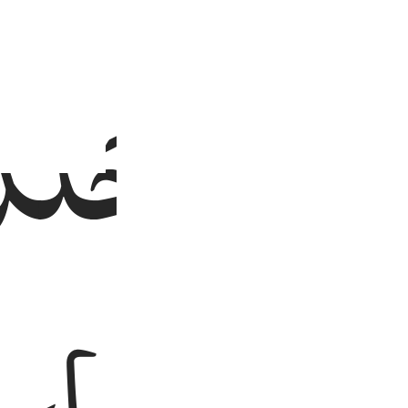
مِائَةَ
جَلْدَة