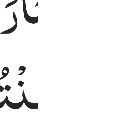
ُمْ
بِهِمَا
رَا
ّٰهِ
اِنْ
كُنْت