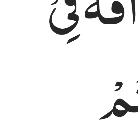
ْفَةٌ
فِیْ
ُمْ