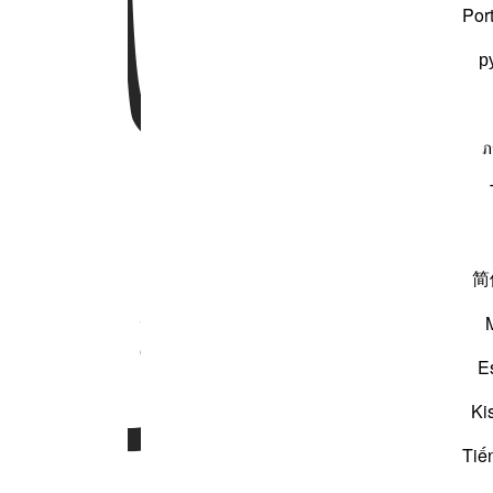
نْزَلْنٰهَا
Por
р
ภ
ٰهَا
وَاَنْزَلْ
简
E
Ki
Tiế