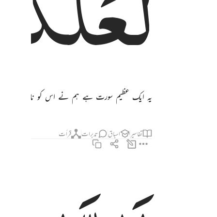
لَّعَلَّكُم
یہ ایک عظیم سورت ہے ہم نے اس کو نازل کیا ہے ا
تفاسیر
اسباق
تدبرات
قرأت
الزانية والزاني فاجلدوا كل واحد منهما ماية جلدة ولا تاخذكم بهما رافة في دين ا
ٱلزَّانِيَةُ وَٱلزَّانِى فَٱجْلِدُوا۟ كُلَّ وَٰحِدٍۢ مِّنْهُمَا مِا۟ئَةَ جَلْدَةٍۢ ۖ وَلَا تَأْخُذْ