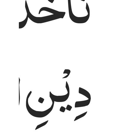
تَاْخُذْك
دِیْنِ
الل