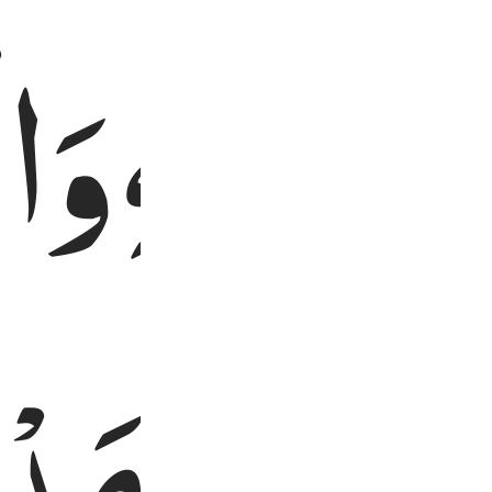
نَ
بِاللّٰهِ
وَا
وَلْیَشْهَدْ