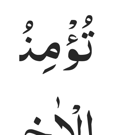
تُؤْمِنُوْ
الْاٰخِرِ ۚ