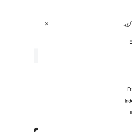
سائن ان کریں۔
 کریں۔
صفحہ
350
پارہ
18
/
حزب
35
E
اتھ۔
Fr
Ind
I