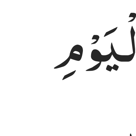
لْیَوْمِ