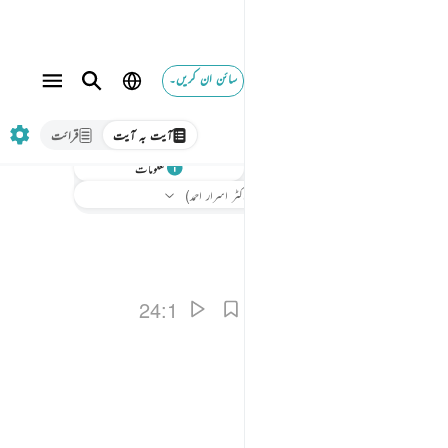
سائن ان کریں۔
آیت بہ آیت
قرائت
سنیے
معلومات
ترجمہ
: بیان القرآن (ڈاکٹر اسرار احمد)
24:1