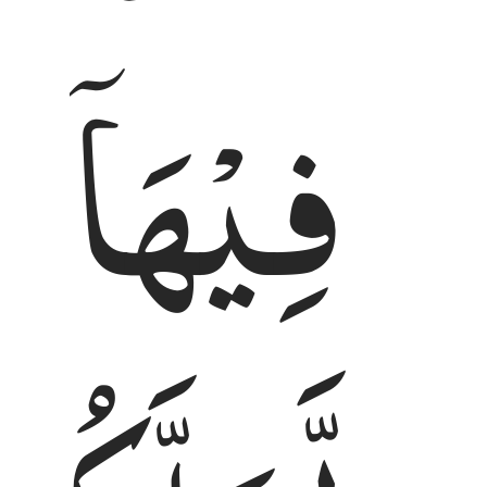
فِیْهَاۤ
اٰی