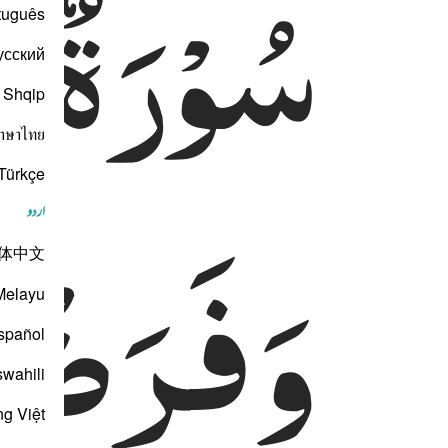
سُوْرَةٌ
اَ
tuguês
усский
Shqip
าษาไทย
Türkçe
وَفَرَضْن
اردو
体中文
Melayu
spañol
swahili
ng Việt