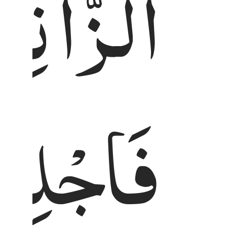
اَلزَّانِی
فَاجْلِدُ