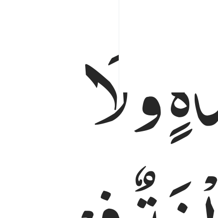
ٍ ۪
وَّلَا