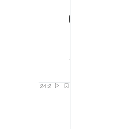
نَ
کی ہیں تاکہ تم نصیحت حاصل کرو
24:2
ِّنَ ٱلْمُؤْمِنِينَ ٢