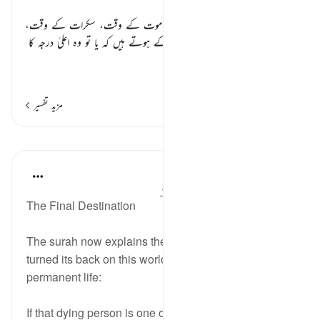
احوال موت ٭٭
یہاں وہ احوال بیان ہو رہے ہیں جو موت کے وقت، سکرات کے وقت،
دنیا کی آخری ساعت میں، انسانوں کے ہوتے ہیں کہ یا تو وہ اعلیٰ درجہ کا
اللہ کا مق
…
مزید پڑھیں
مزید تفسیر
اسباق
In the Shade of the Quran
31 weeks ago
·
حوالہ
آیت 88:56-94
The Final Destination
The surah now explains the fate of the soul that has
turned its back on this world to begin its new and
permanent life:
If that dying person is one of those who are drawn