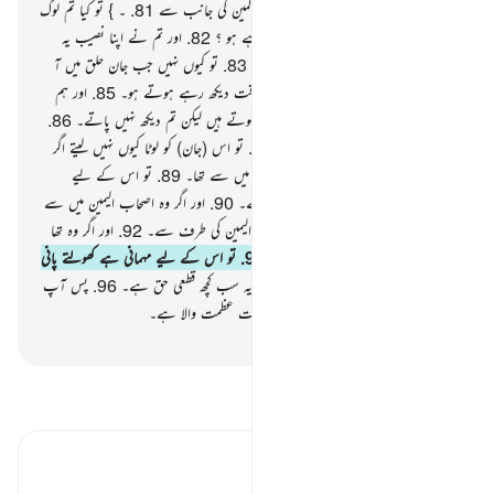
ہیں۔
80
.
اس کا اتارا جانا ہے ربّ العالمین کی جانب سے
81
.
۔ } تو کیا تم لوگ
اس کتاب کے بارے میں مداہنت کر رہے ہو ؟
82
.
اور تم نے اپنا نصیب یہ
ٹھہرا لیا ہے کہ تم اس کو جھٹلا رہے ہو۔
83
.
تو کیوں نہیں جب جان حلق میں آ
(کر پھنس) جاتی ہے۔
84
.
اور تم اس وقت دیکھ رہے ہوتے ہو۔
85
.
اور ہم
تمہارے مقابلے میں اس سے قریب تر ہوتے ہیں لیکن تم دیکھ نہیں پاتے۔
86
.
تو اگر تم کسی کے اختیار میں نہیں ہو
87
.
تو اس (جان) کو لوٹا کیوں نہیں لیتے اگر
تم سچے ہو ؟
88
.
۔ } پھر اگر وہ مقربین میں سے تھا۔
89
.
تو اس کے لیے
راحت اور سرور اور نعمتوں والی جنت ہے۔
90
.
اور اگر وہ اصحاب الیمین میں سے
تھا۔
91
.
تو سلامتی پہنچے آپ کو اصحاب الیمین کی طرف سے۔
92
.
اور اگر وہ تھا
جھٹلانے والوں اور گمراہوں میں سے۔
93
.
تو اس کے لیے مہمانی ہے کھولتے پانی
سے۔
94
.
اور جہنم میں جلنا۔
95
.
یقینا یہ سب کچھ قطعی حق ہے۔
96
.
پس آپ
تسبیح کیجیے اپنے رب کے نام کی جو کہ بہت عظمت والا ہے۔
-
بیان القرآن (ڈاکٹر اسرار احمد)
تفسیر پڑھیں
تفسیر ابنِ کثیر