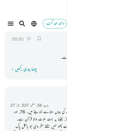
سائن ان کریں۔
فنزل من حميم ٩٣
الواقعة
56:93
56:93
فَنُزُلٌ
مِّنْ
حَمِیْمٍ
تو اس کے لیے مہمانی ہے کھولتے پانی سے۔
پڑھنا جاری رکھیں
لفظ بہ لفظ
سیاق و سباق میں پڑھیں
باب 56, صفحہ 537, جوز 27
75
.
پس نہیں ! قسم ہے مجھے ان مقامات کی جہاں ستارے ڈوبتے ہیں۔
76
.
اور
یقینا یہ بہت بڑی قسم ہے اگر تم جانو
77
.
یقینا یہ بہت عزت والا قرآن ہے۔
78
.
ایک چھپی ہوئی کتاب میں۔
79
.
اسے چھو نہیں سکتے مگر وہی جو بالکل پاک