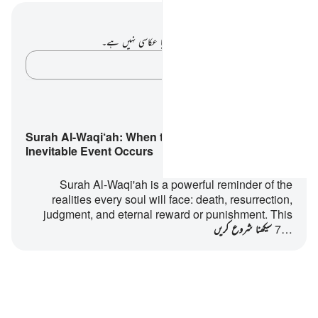
نوٹس اور عکاسی۔
آپ کے پاس اس آیت پر کوئی نوٹ یا عکاسی نہیں ہے۔
اپنے خیالات کو پکڑو…
سیکھنے کے پلانز
Surah Al-Waqi‘ah: When the
Inevitable Event Occurs
Surah Al-Waqi'ah is a powerful reminder of the
realities every soul will face: death, resurrection,
judgment, and eternal reward or punishment. This
7…
سیکھنا شروع کریں