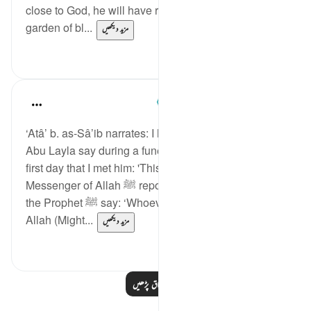
close to God, he will have repose, fulfilment, and a
garden of bl...
مزید دیکھیں
0
1
Prophetic Commentary
7 years ago
·
حوالہ
آیت 88:56-95
‘Atâ’ b. as-Sâ’ib narrates: I heard ‘Abdur-Rahmân b.
Abu Layla say during a funeral procession on the
first day that I met him: 'This companion of the
Messenger of Allah ﷺ reported to us that he heard
the Prophet ﷺ say: ‘Whoever would love to meet
Allah (Might...
مزید دیکھیں
1
5
مزید اسباق پڑھیں