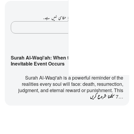
نوٹس اور عکاسی۔
آپ کے پاس اس آیت پر کوئی نوٹ یا عکاسی نہیں ہے۔
اپنے خیالات کو پکڑو…
سیکھنے کے پلانز
Surah Al-Waqi‘ah: When the
Inevitable Event Occurs
Surah Al-Waqi'ah is a powerful reminder of the
realities every soul will face: death, resurrection,
judgment, and eternal reward or punishment. This
7…
سیکھنا شروع کریں