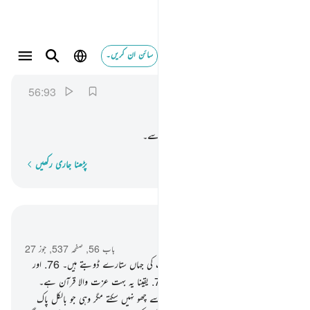
سائن ان کریں۔
فنزل من حميم ٩٣
الواقعة
56:93
56:93
فَنُزُلٌ
مِّنْ
حَمِیْمٍ
تو اس کے لیے مہمانی ہے کھولتے پانی سے۔
پڑھنا جاری رکھیں
لفظ بہ لفظ
سیاق و سباق میں پڑھیں
باب 56, صفحہ 537, جوز 27
75
.
پس نہیں ! قسم ہے مجھے ان مقامات کی جہاں ستارے ڈوبتے ہیں۔
76
.
اور
یقینا یہ بہت بڑی قسم ہے اگر تم جانو
77
.
یقینا یہ بہت عزت والا قرآن ہے۔
78
.
ایک چھپی ہوئی کتاب میں۔
79
.
اسے چھو نہیں سکتے مگر وہی جو بالکل پاک