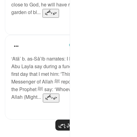
close to God, he will have repose, fulfilment, and a
garden of bl...
مزید دیکھیں
0
1
Prophetic Commentary
7 years ago
·
حوالہ
آیت 88:56-95
‘Atâ’ b. as-Sâ’ib narrates: I heard ‘Abdur-Rahmân b.
Abu Layla say during a funeral procession on the
first day that I met him: 'This companion of the
Messenger of Allah ﷺ reported to us that he heard
the Prophet ﷺ say: ‘Whoever would love to meet
Allah (Might...
مزید دیکھیں
1
5
مزید اسباق پڑھیں