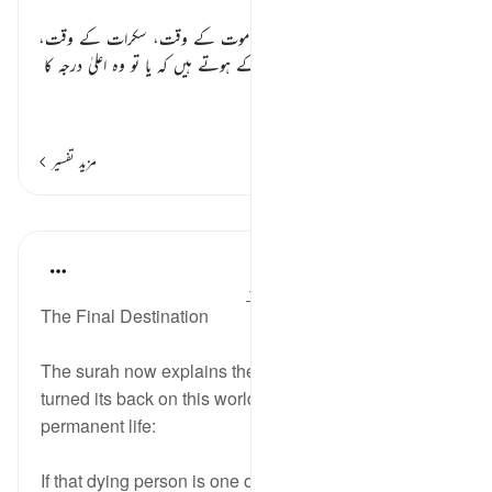
احوال موت ٭٭
یہاں وہ احوال بیان ہو رہے ہیں جو موت کے وقت، سکرات کے وقت،
دنیا کی آخری ساعت میں، انسانوں کے ہوتے ہیں کہ یا تو وہ اعلیٰ درجہ کا
اللہ کا مق
…
مزید پڑھیں
مزید تفسیر
اسباق
In the Shade of the Quran
31 weeks ago
·
حوالہ
آیت 88:56-94
The Final Destination
The surah now explains the fate of the soul that has
turned its back on this world to begin its new and
permanent life:
If that dying person is one of those who are drawn