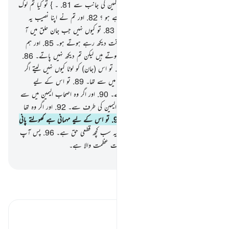
ہیں۔
80
.
اس کا اتارا جانا ہے ربّ العالمین کی جانب سے
81
.
۔ } تو کیا تم لوگ
اس کتاب کے بارے میں مداہنت کر رہے ہو ؟
82
.
اور تم نے اپنا نصیب یہ
ٹھہرا لیا ہے کہ تم اس کو جھٹلا رہے ہو۔
83
.
تو کیوں نہیں جب جان حلق میں آ
(کر پھنس) جاتی ہے۔
84
.
اور تم اس وقت دیکھ رہے ہوتے ہو۔
85
.
اور ہم
تمہارے مقابلے میں اس سے قریب تر ہوتے ہیں لیکن تم دیکھ نہیں پاتے۔
86
.
تو اگر تم کسی کے اختیار میں نہیں ہو
87
.
تو اس (جان) کو لوٹا کیوں نہیں لیتے اگر
تم سچے ہو ؟
88
.
۔ } پھر اگر وہ مقربین میں سے تھا۔
89
.
تو اس کے لیے
راحت اور سرور اور نعمتوں والی جنت ہے۔
90
.
اور اگر وہ اصحاب الیمین میں سے
تھا۔
91
.
تو سلامتی پہنچے آپ کو اصحاب الیمین کی طرف سے۔
92
.
اور اگر وہ تھا
جھٹلانے والوں اور گمراہوں میں سے۔
93
.
تو اس کے لیے مہمانی ہے کھولتے پانی
سے۔
94
.
اور جہنم میں جلنا۔
95
.
یقینا یہ سب کچھ قطعی حق ہے۔
96
.
پس آپ
تسبیح کیجیے اپنے رب کے نام کی جو کہ بہت عظمت والا ہے۔
-
بیان القرآن (ڈاکٹر اسرار احمد)
تفسیر پڑھیں
تفسیر ابنِ کثیر