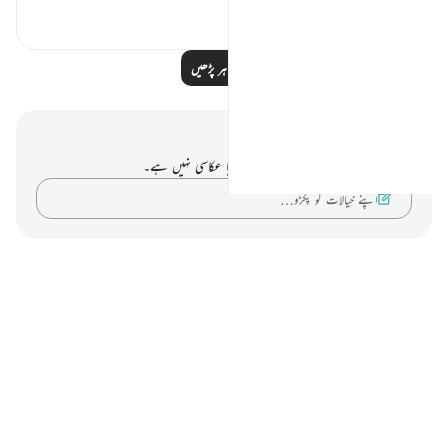
0
0
مزید مظاہر پڑھیں
نوٹس اور عکاسی۔
آپ کے پاس اس آیت پر کوئی نوٹ یا عکاسی نہیں ہے۔
اپنے خیالات کو پکڑو…
Notes
placeholders