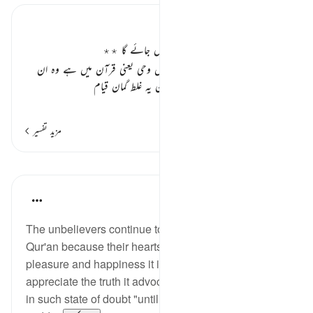
تفسیر ابنِ کثیر
کافروں کے دل سے شک و شبہ نہیں جائے گا ٭٭
یعنی کافروں کو جو شک شبہ اللہ کی اس وحی یعنی قرآن میں ہے وہ ان
کے دلوں سے نہیں جائے گا۔ شیطان یہ غلط گمان قیام
…
مزید پڑھیں
مزید تفسیر
اسباق
In the Shade of the Quran
31 weeks ago
·
حوالہ
آیت 55:22
The unbelievers continue to have doubts about the
Qur'an because their hearts have not felt the sort of
pleasure and happiness it imparts so that they
appreciate the truth it advocates. They continue to be
in such state of doubt "until the Last Hour comes