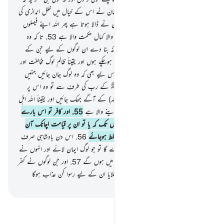
جب اس نے خود کوئی خیال باندھا تو شیطان نے اس کے خیال میں خلل اندازی کی
تو اللہ منسوخ کردیتا ہے اسے جو کچھ شیطان نے ڈالا ہوتا ہے پھر اللہ اپنے فیصلوں
کو پختہ کردیتا ہے اور اللہ سب کچھ جاننے والا کمال حکمت والا ہے
53
.
تا کہ وہ
شیطان کی طرف سے کی گئی آمیزش کو فتنہ بنا دے ان لوگوں کے لیے جن کے
دلوں میں مرض ہو اور جن کے دل سخت ہوچکے ہوں اور یقیناً ظالم لوگ مخالفت اور
دشمنی میں بہت دور جاچکے ہیں
54
.
اور اس لیے بھی کہ وہ لوگ جان جائیں جنہیں
علم دیا گیا ہو کہ یقیناً یہ حق ہے آپ ﷺ کے رب کی طرف سے تو وہ اس پر
ایمان لے آئیں اور ان کے دل اس (اللہ) کے آگے جھک جائیں اور یقیناً اللہ اہل
ایمان کو سیدھے راستے کی طرف ہدایت دینے والا ہے
55
.
اور کافر تو اس بارے
میں ہمیشہ شک و شبہ میں ہی رہیں گے یہاں تک کہ یا تو ان پر قیامت اچانک آن
دھمکے یا ایک بانجھ دن کا عذاب ان پر مسلط ہوجائے
56
.
اس دن بادشاہی صرف
اللہ کی ہوگی۔ وہی ان کے مابین فیصلہ کرے گا تو جو لوگ ایمان لائے اور انہوں نے
نیک اعمال کیے وہ نعمتوں والے باغات میں ہوں گے
57
.
اور جن لوگوں نے کفر
کی روش اختیار کی اور ہماری آیات کو جھٹلایا ان کے لیے رسوا کن عذاب ہوگا
-
بیان القرآن (ڈاکٹر اسرار احمد)
تفسیر پڑھیں