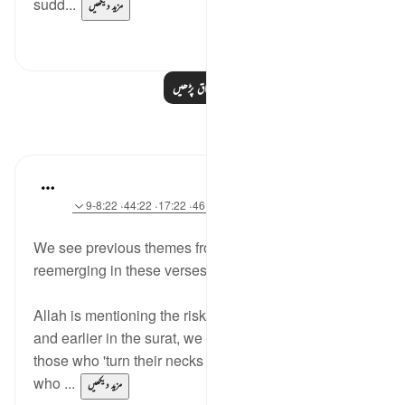
sudd...
مزید دیکھیں
0
0
مزید اسباق پڑھیں
مظاہر
Hana Alasry
7 years ago
·
حوالہ
آیت 52:22-55، 46:22، 17:22، 44:22، 8:22-9
We see previous themes from other verses
reemerging in these verses (and ones following).
Allah is mentioning the risk of shaitan's influence,
and earlier in the surat, we see examples of this risk:
those who 'turn their necks in arrogance' and those
who ...
مزید دیکھیں