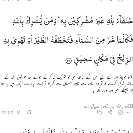
نفاء لله غير مشركين به ومن يشرك بالله فكانما خر من السماء فتخطفه الطير او تهوي به الريح في مكان سحيق ٣١
حُنَفَآءَ
لِلّٰهِ
غَیْرَ
مُشْرِكِیْنَ
بِهٖ ؕ
وَمَنْ
یُّشْرِكْ
بِاللّٰهِ
ُنَفَآءَ لِلَّهِ غَيْرَ مُشْرِكِينَ بِهِۦ ۚ وَمَن يُشْرِكْ بِٱللَّهِ فَكَأَنَّمَا خَرَّ مِنَ ٱلسَّمَآءِ فَتَخْطَفُهُ ٱلطَّيْرُ أَوْ تَهْوِى بِهِ ٱل
فَكَاَنَّمَا
خَرَّ
مِنَ
السَّمَآءِ
فَتَخْطَفُهُ
الطَّیْرُ
اَوْ
تَهْوِیْ
بِهِ
الرِّیْحُ
فِیْ
مَكَانٍ
سَحِیْقٍ
یکسوُ ہوجاؤ اللہ کے لیے اس کے ساتھ کسی کو شریک نہ کرتے ہوئے اور جو کوئی اللہ کے
ساتھ شرک کرے گا تو وہ ایسے ہے جیسے آسمان سے گرپڑا تو اسے پرندے اچک لیں یا ہوا
اڑا پھینکے کسی دور دراز جگہ پر
تفاسیر
اسباق
تدبرات
قرأت
22:32
الك ومن يعظم شعاير الله فانها من تقوى القلوب ٣٢