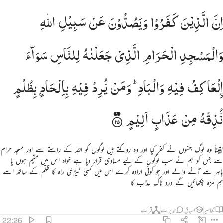
ن الذين كفروا ويصدون عن سبيل الله والمسجد الحرام الذي جعلناه للناس سواء العاكف فيه والباد ومن يرد في
اِنَّ
الَّذِیْنَ
كَفَرُوْا
وَیَصُدُّوْنَ
عَنْ
سَبِیْلِ
اللّٰهِ
ِنَّ ٱلَّذِينَ كَفَرُوا۟ وَيَصُدُّونَ عَن سَبِيلِ ٱللَّهِ وَٱلْمَسْجِدِ ٱلْحَرَامِ ٱلَّذِى جَعَلْنَـٰهُ لِلنَّاسِ سَوَآءً ٱلْعَـٰكِفُ فِ
وَالْمَسْجِدِ
الْحَرَامِ
الَّذِیْ
جَعَلْنٰهُ
لِلنَّاسِ
سَوَآءَ
لْعَاكِفُ
فِیْهِ
وَالْبَادِ ؕ
وَمَنْ
یُّرِدْ
فِیْهِ
بِاِلْحَادٍ
بِظُلْمٍ
نُّذِقْهُ
مِنْ
عَذَابٍ
اَلِیْمٍ
یقیناً وہ لوگ جنہوں نے کفر کیا اور وہ روکتے ہیں لوگوں کو اللہ کے راستے سے اور مسجد حرام
سے جس کو ہم نے سب لوگوں کے لیے مساوی قرار دیا ہے خواہ اس میں مقیم ہوں یا
باہر سے آنے والے اور جو کوئی ارادہ کرے اس میں کسی ٹیڑھی راہ کا ظلم کے ساتھ اسے
ہم مزہ چکھائیں گے درد ناک عذاب کا
تفاسیر
اسباق
تدبرات
قرأت
22:26