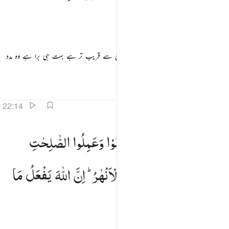
وَلَبِئْسَ
الْعَشِیْرُ
وہ پکارتا ہے اس کو جس کا ضرر اس کے نفع سے قریب تر ہے بہت ہی برا ہے وہ مدد
گار اور بہت ہی برا ہے وہ رفیق
تفاسیر
اسباق
تدبرات
22:14
ن الله يدخل الذين امنوا وعملوا الصالحات جنات تجري من تحتها الانهار ان الله يفعل ما يريد ١٤
اِنَّ
اللّٰهَ
یُدْخِلُ
الَّذِیْنَ
اٰمَنُوْا
وَعَمِلُوا
الصّٰلِحٰتِ
ِنَّ ٱللَّهَ يُدْخِلُ ٱلَّذِينَ ءَامَنُوا۟ وَعَمِلُوا۟ ٱلصَّـٰلِحَـٰتِ جَنَّـٰتٍۢ تَجْرِى مِن تَحْتِهَا ٱلْأَنْهَـٰرُ ۚ إِنَّ ٱللَّهَ يَفْعَلُ مَا يُرِيدُ ١٤
جَنّٰتٍ
تَجْرِیْ
مِنْ
تَحْتِهَا
الْاَنْهٰرُ ؕ
اِنَّ
اللّٰهَ
یَفْعَلُ
مَا
یُرِیْدُ