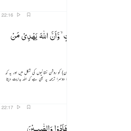
تفاسیر
اسباق
تدبرات
قرأت
22:16
كذالك انزلناه ايات بينات وان الله يهدي من يريد ١٦
وَكَذٰلِكَ
اَنْزَلْنٰهُ
اٰیٰتٍ
بَیِّنٰتٍ ۙ
وَّاَنَّ
اللّٰهَ
یَهْدِیْ
مَنْ
َكَذَٰلِكَ أَنزَلْنَـٰهُ ءَايَـٰتٍۭ بَيِّنَـٰتٍۢ وَأَنَّ ٱللَّهَ يَهْدِى مَن يُرِيدُ ١٦
یُّرِیْدُ
اور اسی طرح ہم نے نازل کیا ہے اس (قرآن) کو روشن نشانیوں کی شکل میں اور یہ کہ
اللہ ہدایت دیتا ہے جس کو چاہتا ہے۔ اس کا دوسرا ترجمہ یہ بھی ہے کہ اللہ ہدایت دیتا
ہے اس کو جو (ہدایت حاصل کرنا) چاہتا ہے
تفاسیر
اسباق
تدبرات
22:17
ن الذين امنوا والذين هادوا والصابيين والنصارى والمجوس والذين اشركوا ان الله يفصل بينهم يوم القيامة ا
اِنَّ
الَّذِیْنَ
اٰمَنُوْا
وَالَّذِیْنَ
هَادُوْا
وَالصّٰبِـِٕیْنَ
ِنَّ ٱلَّذِينَ ءَامَنُوا۟ وَٱلَّذِينَ هَادُوا۟ وَٱلصَّـٰبِـِٔينَ وَٱلنَّصَـٰرَىٰ وَٱلْمَجُوسَ وَٱلَّذِينَ أَشْرَكُوٓا۟ إِنَّ ٱللَّهَ يَفْصِلُ 