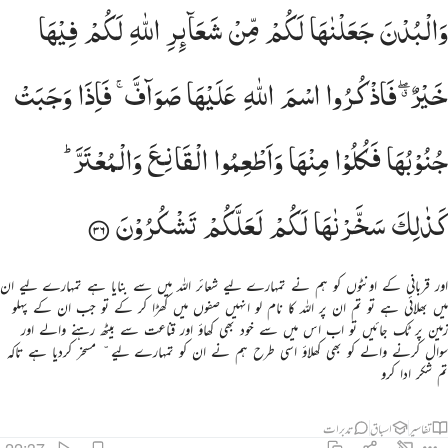
البدن جعلناها لكم من شعاير الله لكم فيها خير فاذكروا اسم الله عليها صواف فاذا وجبت جنوبها فكلوا منها واطعمو
وَالْبُدْنَ
جَعَلْنٰهَا
لَكُمْ
مِّنْ
شَعَآىِٕرِ
اللّٰهِ
لَكُمْ
فِیْهَا
َٱلْبُدْنَ جَعَلْنَـٰهَا لَكُم مِّن شَعَـٰٓئِرِ ٱللَّهِ لَكُمْ فِيهَا خَيْرٌۭ ۖ فَٱذْكُرُوا۟ ٱسْمَ ٱللَّهِ عَلَيْهَا صَوَآفَّ ۖ فَإِذَا وَجَبَتْ جُنُوبُهَا فَكُلُوا۟ مِنْهَا وَأَطْعِ
خَیْرٌ ۖۗ
فَاذْكُرُوا
اسْمَ
اللّٰهِ
عَلَیْهَا
صَوَآفَّ ۚ
فَاِذَا
وَجَبَتْ
جُنُوْبُهَا
فَكُلُوْا
مِنْهَا
وَاَطْعِمُوا
الْقَانِعَ
وَالْمُعْتَرَّ ؕ
كَذٰلِكَ
سَخَّرْنٰهَا
لَكُمْ
لَعَلَّكُمْ
تَشْكُرُوْنَ
اور قربانی کے اونٹوں کو ہم نے تمہارے لیے شعائر اللہ میں سے بنایا ہے تمہارے لیے ان
میں بھلائی ہے تو تم ان پر اللہ کا نام لو انہیں صفوں میں کھڑا کر کے تو جب ان کے پہلو
زمین پر ٹک جائیں تو اب اس میں سے خود بھی کھاؤ اور قناعت سے بیٹھ رہنے والے اور
سوال کرنے والے کو بھی کھلاؤ اسی طرح ہم نے ان کو تمہارے لیے ّ مسخر کردیا ہے تاکہ
تم شکر ادا کرو
تفاسیر
اسباق
تدبرات