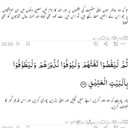
تا کہ وہ حاضر ہوں اپنی منفعت کی جگہوں پر اور اللہ کا نام لیں معین دنوں میں ان مویشیوں
پر جو اس نے انہیں عطا کیے ہیں تو اس میں سے خود بھی کھاؤ اور خستہ حال محتاجوں کو بھی
کھلاؤ
تفاسیر
اسباق
تدبرات
22:29
م ليقضوا تفثهم وليوفوا نذورهم وليطوفوا بالبيت العتيق ٢٩
ثُمَّ
لْیَقْضُوْا
تَفَثَهُمْ
وَلْیُوْفُوْا
نُذُوْرَهُمْ
وَلْیَطَّوَّفُوْا
ُمَّ لْيَقْضُوا۟ تَفَثَهُمْ وَلْيُوفُوا۟ نُذُورَهُمْ وَلْيَطَّوَّفُوا۟ بِٱلْبَيْتِ ٱلْعَتِيقِ ٢٩
بِالْبَیْتِ
الْعَتِیْقِ
پھر چاہیے کہ وہ دور کریں اپنے میل کچیل اور اپنی نذریں پوری کریں اور اس قدیم گھر کا
طواف کریں
تفاسیر
اسباق
تدبرات
قرأت
متعلقہ مواد
22:30