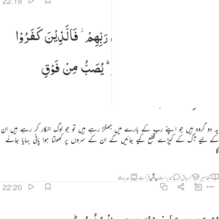
22:19
 هاذان خصمان اختصموا في ربهم فالذين كفروا قطعت لهم ثياب من نار يصب من فوق رءوسهم الحميم ١٩
هٰذٰنِ
خَصْمٰنِ
اخْتَصَمُوْا
فِیْ
رَبِّهِمْ ؗ
فَالَّذِیْنَ
كَفَرُوْا
 هَـٰذَانِ خَصْمَانِ ٱخْتَصَمُوا۟ فِى رَبِّهِمْ ۖ فَٱلَّذِينَ كَفَرُوا۟ قُطِّعَتْ لَهُمْ ثِيَابٌۭ مِّن نَّارٍۢ يُصَبُّ مِن فَوْ
قُطِّعَتْ
لَهُمْ
ثِیَابٌ
مِّنْ
نَّارٍ ؕ
یُصَبُّ
مِنْ
فَوْقِ
رُءُوْسِهِمُ
الْحَمِیْمُ
یہ دو گروہ ہیں جو اپنے رب کے بارے میں جھگڑ رہے ہیں تو جو لوگ انکار کر رہے ہیں ان
کے لیے آگ کے کپڑے قطع کیے جائیں گے ان کے سروں پر کھولتا ہوا پانی بہایا جائے
گا
تفاسیر
اسباق
تدبرات
قرأت
حدیث
22:20
صهر به ما في بطونهم والجلود ٢٠