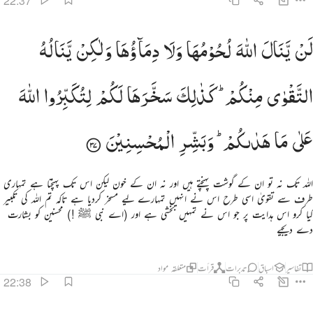
22:37
ن ينال الله لحومها ولا دماوها ولاكن يناله التقوى منكم كذالك سخرها لكم لتكبروا الله على ما هداكم وبشر المحسنين ٣٧
لَنْ
یَّنَالَ
اللّٰهَ
لُحُوْمُهَا
وَلَا
دِمَآؤُهَا
وَلٰكِنْ
یَّنَالُهُ
َن يَنَالَ ٱللَّهَ لُحُومُهَا وَلَا دِمَآؤُهَا وَلَـٰكِن يَنَالُهُ ٱلتَّقْوَىٰ مِنكُمْ ۚ كَذَٰلِكَ سَخَّرَهَا لَكُمْ لِتُكَبِّرُوا۟ ٱللَّهَ عَلَىٰ مَا هَدَىٰكُمْ ۗ وَبَشِّرِ ٱلْم
التَّقْوٰی
مِنْكُمْ ؕ
كَذٰلِكَ
سَخَّرَهَا
لَكُمْ
لِتُكَبِّرُوا
اللّٰهَ
عَلٰی
مَا
هَدٰىكُمْ ؕ
وَبَشِّرِ
الْمُحْسِنِیْنَ
اللہ تک نہ تو ان کے گوشت پہنچتے ہیں اور نہ ان کے خون لیکن اس تک پہنچتا ہے تمہاری
طرف سے تقویٰ اسی طرح اس نے انہیں تمہارے لیے مسخر کردیا ہے تاکہ تم اللہ کی تکبیر
کیا کرو اس ہدایت پر جو اس نے تمہیں بخشی ہے اور (اے نبی ﷺ !) محسنین کو بشارت
دے دیجیے
تفاسیر
اسباق
تدبرات
قرأت
متعلقہ مواد
22:38