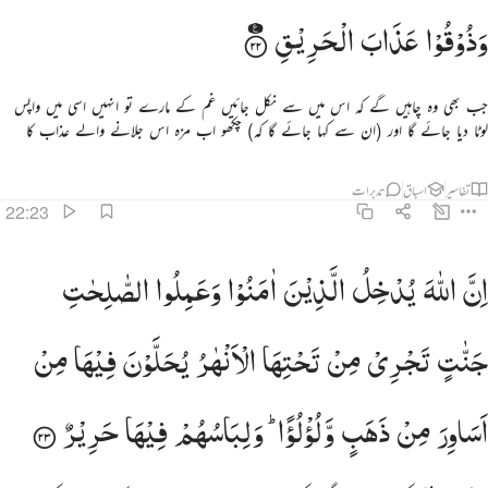
وَذُوْقُوْا
عَذَابَ
الْحَرِیْقِ
جب بھی وہ چاہیں گے کہ اس میں سے نکل جائیں غم کے مارے تو انہیں اسی میں واپس
لوٹا دیا جائے گا اور (ان سے کہا جائے گا کہ) چکھو اب مزہ اس جلانے والے عذاب کا
تفاسیر
اسباق
تدبرات
22:23
ن الله يدخل الذين امنوا وعملوا الصالحات جنات تجري من تحتها الانهار يحلون فيها من اساور من ذهب ولولوا
اِنَّ
اللّٰهَ
یُدْخِلُ
الَّذِیْنَ
اٰمَنُوْا
وَعَمِلُوا
الصّٰلِحٰتِ
ِنَّ ٱللَّهَ يُدْخِلُ ٱلَّذِينَ ءَامَنُوا۟ وَعَمِلُوا۟ ٱلصَّـٰلِحَـٰتِ جَنَّـٰتٍۢ تَجْرِى مِن تَحْتِهَا ٱلْأَنْهَـٰرُ يُحَلَّوْنَ فِيهَا
جَنّٰتٍ
تَجْرِیْ
مِنْ
تَحْتِهَا
الْاَنْهٰرُ
یُحَلَّوْنَ
فِیْهَا
مِنْ
اَسَاوِرَ
مِنْ
ذَهَبٍ
وَّلُؤْلُؤًا ؕ
وَلِبَاسُهُمْ
فِیْهَا
حَرِیْرٌ