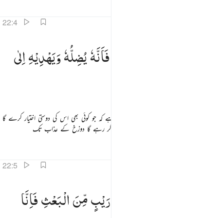
تفاسیر
اسباق
تدبرات
22:4
تب عليه انه من تولاه فانه يضله ويهديه الى عذاب السعير ٤
كُتِبَ
عَلَیْهِ
اَنَّهٗ
مَنْ
تَوَلَّاهُ
فَاَنَّهٗ
یُضِلُّهٗ
وَیَهْدِیْهِ
اِلٰی
ُتِبَ عَلَيْهِ أَنَّهُۥ مَن تَوَلَّاهُ فَأَنَّهُۥ يُضِلُّهُۥ وَيَهْدِيهِ إِلَىٰ عَذَابِ ٱلسَّعِيرِ ٤
عَذَابِ
السَّعِیْرِ
اس (شیطان) کے بارے میں تو لکھ دیا گیا ہے کہ جو کوئی بھی اس کی دوستی اختیار کرے گا
وہ اسے گمراہ کر کے رہے گا اور اس کو پہنچا کر رہے گا دوزخ کے عذاب تک
تفاسیر
اسباق
تدبرات
22:5
ا ايها الناس ان كنتم في ريب من البعث فانا خلقناكم من تراب ثم من نطفة ثم من علقة ثم من مضغة مخلقة و
یٰۤاَیُّهَا
النَّاسُ
اِنْ
كُنْتُمْ
فِیْ
رَیْبٍ
مِّنَ
الْبَعْثِ
فَاِنَّا
َـٰٓأَيُّهَا ٱلنَّاسُ إِن كُنتُمْ فِى رَيْبٍۢ مِّنَ ٱلْبَعْثِ فَإِنَّا خَلَقْنَـٰكُم مِّن تُرَابٍۢ ثُمَّ مِن نُّطْفَةٍۢ ثُمَّ مِنْ عَل