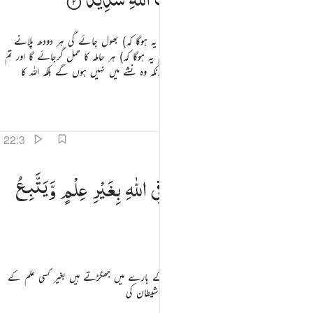
جس دن تم اس کو دیکھو گے اس دن (حال یہ ہوگا کہ) بھول جائے گی ہر دودھ پلانے
والی جسے وہ دودھ پلاتی تھی اور (دہشت کا عالم یہ ہوگا کہ) ہر حاملہ کا حمل گرجائے گا اور تم
دیکھو گے لوگوں کو جیسے وہ نشے میں ہوں حالانکہ وہ نشے میں نہیں ہوں گے بلکہ اللہ کا
عذاب ہی بہت سخت ہے
تفاسیر
اسباق
تدبرات
قرأت
حدیث
22:3
من الناس من يجادل في الله بغير علم ويتبع كل شيطان مريد ٣
وَمِنَ
النَّاسِ
مَنْ
یُّجَادِلُ
فِی
اللّٰهِ
بِغَیْرِ
عِلْمٍ
وَّیَتَّبِعُ
َمِنَ ٱلنَّاسِ مَن يُجَـٰدِلُ فِى ٱللَّهِ بِغَيْرِ عِلْمٍۢ وَيَتَّبِعُ كُلَّ شَيْطَـٰنٍۢ مَّرِيدٍۢ ٣
كُلَّ
شَیْطٰنٍ
مَّرِیْدٍ
اور لوگوں میں سے کچھ ایسے بھی ہیں جو اللہ کے بارے میں جھگڑتے ہیں بغیر کسی علم کے
اور وہ پیروی کر رہے ہوتے ہیں ہر سر کش شیطان کی