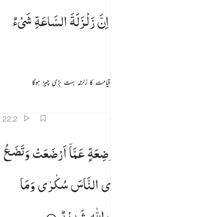
ا ايها الناس اتقوا ربكم ان زلزلة الساعة شيء عظيم ١
یٰۤاَیُّهَا
النَّاسُ
اتَّقُوْا
رَبَّكُمْ ۚ
اِنَّ
زَلْزَلَةَ
السَّاعَةِ
شَیْءٌ
َـٰٓأَيُّهَا ٱلنَّاسُ ٱتَّقُوا۟ رَبَّكُمْ ۚ إِنَّ زَلْزَلَةَ ٱلسَّاعَةِ شَىْءٌ عَظِيمٌۭ ١
عَظِیْمٌ
اے لوگو ! تقویٰ اختیار کروا پنے رب کا یقیناً قیامت کا زلزلہ بہت بڑی چیز ہوگا
تفاسیر
اسباق
تدبرات
22:2
وم ترونها تذهل كل مرضعة عما ارضعت وتضع كل ذات حمل حملها وترى الناس سكارى وما هم بسكارى ولا
یَوْمَ
تَرَوْنَهَا
تَذْهَلُ
كُلُّ
مُرْضِعَةٍ
عَمَّاۤ
اَرْضَعَتْ
وَتَضَعُ
َوْمَ تَرَوْنَهَا تَذْهَلُ كُلُّ مُرْضِعَةٍ عَمَّآ أَرْضَعَتْ وَتَضَعُ كُلُّ ذَاتِ حَمْلٍ حَمْلَهَا وَتَرَى ٱلنَّاسَ سُكَـٰرَىٰ وَمَا هُم بِسُكَـٰرَ
كُلُّ
ذَاتِ
حَمْلٍ
حَمْلَهَا
وَتَرَی
النَّاسَ
سُكٰرٰی
وَمَا
هُمْ
بِسُكٰرٰی
وَلٰكِنَّ
عَذَابَ
اللّٰهِ
شَدِیْدٌ