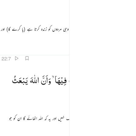
كُلِّ
شَیْءٍ
قَدِیْرٌ
یہ اس لیے ہے کہ اللہ ہی حق ہے اور یہ کہ وہی مردوں کو زندہ کرتا ہے (یا کرے گا) اور
یہ کہ وہ ہرچیز پر قادر ہے
تفاسیر
اسباق
تدبرات
22:7
ان الساعة اتية لا ريب فيها وان الله يبعث من في القبور ٧
وَّاَنَّ
السَّاعَةَ
اٰتِیَةٌ
لَّا
رَیْبَ
فِیْهَا ۙ
وَاَنَّ
اللّٰهَ
یَبْعَثُ
َأَنَّ ٱلسَّاعَةَ ءَاتِيَةٌۭ لَّا رَيْبَ فِيهَا وَأَنَّ ٱللَّهَ يَبْعَثُ مَن فِى ٱلْقُبُورِ ٧
مَنْ
فِی
الْقُبُوْرِ
اور یہ کہ قیامت آکر رہے گی اس میں کوئی شک نہیں اور یہ کہ اللہ اٹھائے گا ان کو جو
قبروں میں ہیں