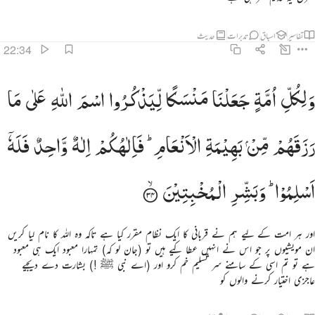
تفاسیر
اسباق
تدبرات
حدیث
22:34
لكل امة جعلنا منسكا ليذكروا اسم الله على ما رزقهم من بهيمة الانعام فالاهكم الاه واحد فله اسلموا وبشر المخبتين ٤
وَلِكُلِّ
اُمَّةٍ
جَعَلْنَا
مَنْسَكًا
لِّیَذْكُرُوا
اسْمَ
اللّٰهِ
عَلٰی
مَا
َلِكُلِّ أُمَّةٍۢ جَعَلْنَا مَنسَكًۭا لِّيَذْكُرُوا۟ ٱسْمَ ٱللَّهِ عَلَىٰ مَا رَزَقَهُم مِّنۢ بَهِيمَةِ ٱلْأَنْعَـٰمِ ۗ فَإِلَـٰهُكُمْ إِل
رَزَقَهُمْ
مِّنْ
بَهِیْمَةِ
الْاَنْعَامِ ؕ
فَاِلٰهُكُمْ
اِلٰهٌ
وَّاحِدٌ
فَلَهٗۤ
اَسْلِمُوْا ؕ
وَبَشِّرِ
الْمُخْبِتِیْنَ
اور ہر امت کے لیے ہم نے قربانی کا ایک نظام مقرر کیا ہے تاکہ وہ اللہ کا نام لیا کریں
ان مویشیوں پر جو اس نے انہیں عطا کیے ہیں تو (جان لو کہ) تمہارا معبود ایک ہی معبود
ہے تو تم اسی کے سامنے سر تسلیم خم کرو اور (اے نبی ﷺ !) بشارت دے دیجیے
عاجزی اختیار کرنے والوں کو