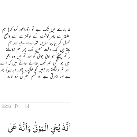
زَوْجٍ
بَهِیْجٍ
اے لوگو ! اگر تمہیں دوبارہ اٹھائے جانے کے بارے میں شک ہے تو (ذراغور کرو کہ) ہم
نے تمہیں مٹی سے پیدا کیا پھر نطفے سے پھر علقہ سے پھر گوشت کے لوتھڑے سے واضح
شکل والا اور غیرواضح شکل والا تاکہ ہم کھول کھول کر بیان کردیں تمہارے لیے اور ہم
ٹھہرائے رکھتے ہیں رحموں کے اندر جو ہم چاہتے ہیں ایک وقت معین تک پھر ہم نکالتے
ہیں تمہیں چھوٹے سے بچے کی صورت میں پھر تم پہنچتے ہو اپنی جوانی کو اور تم میں وہ بھی
ہیں جو پہلے ہی فوت ہوجاتے ہیں اور وہ بھی ہیں جو نکمی عمر تک لوٹائے جاتے ہیں کہ اسے
کچھ بھی علم نہ رہے سب کچھ جاننے کے بعد اور تم دیکھتے ہو زمین کو خشک (اور ویران) پھر
جب ہم اس پر پانی برساتے ہیں تو وہ لہلاتی ہے اور ابھرتی ہے اور قسم قسم کی ترو تازہ
چیزیں اگادیتی ہے
تفاسیر
اسباق
تدبرات
قرأت
22:6
الك بان الله هو الحق وانه يحيي الموتى وانه على كل شيء قدير ٦
ذٰلِكَ
بِاَنَّ
اللّٰهَ
هُوَ
الْحَقُّ
وَاَنَّهٗ
یُحْیِ
الْمَوْتٰی
وَاَنَّهٗ
عَلٰی
َٰلِكَ بِأَنَّ ٱللَّهَ هُوَ ٱلْحَقُّ وَأَنَّهُۥ يُحْىِ ٱلْمَوْتَىٰ وَأَنَّهُۥ عَلَىٰ كُلِّ شَىْءٍۢ قَدِيرٌۭ ٦