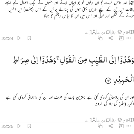
یقیناً اللہ داخل کرے گا ان لوگوں کو جو ایمان لائے اور جنہوں نے نیک اعمال کیے ایسے
باغات میں جن کے نیچے نہریں بہتی ہوں گی پہنائے جائیں گے اس (جنت) میں انہیں
سونے کے کنگن اور موتی اور اس میں ان کا لباس ریشم کا ہوگا
تفاسیر
اسباق
تدبرات
قرأت
22:24
هدوا الى الطيب من القول وهدوا الى صراط الحميد ٢٤
وَهُدُوْۤا
اِلَی
الطَّیِّبِ
مِنَ
الْقَوْلِ ۖۚ
وَهُدُوْۤا
اِلٰی
صِرَاطِ
َهُدُوٓا۟ إِلَى ٱلطَّيِّبِ مِنَ ٱلْقَوْلِ وَهُدُوٓا۟ إِلَىٰ صِرَٰطِ ٱلْحَمِيدِ ٢٤
الْحَمِیْدِ
اور ان کی راہنمائی کردی گئی ہے بہترین بات کی طرف اور ان کی راہنمائی کردی گئی ہے
الحمید (اللہ) کی راہ کی طرف
تفاسیر
اسباق
تدبرات
قرأت
22:25