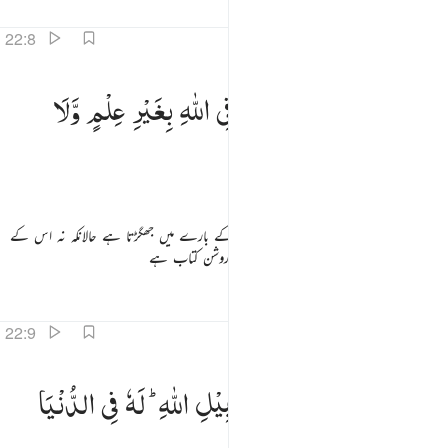
تفاسیر
اسباق
تدبرات
22:8
من الناس من يجادل في الله بغير علم ولا هدى ولا كتاب منير ٨
وَمِنَ
النَّاسِ
مَنْ
یُّجَادِلُ
فِی
اللّٰهِ
بِغَیْرِ
عِلْمٍ
وَّلَا
َمِنَ ٱلنَّاسِ مَن يُجَـٰدِلُ فِى ٱللَّهِ بِغَيْرِ عِلْمٍۢ وَلَا هُدًۭى وَلَا كِتَـٰبٍۢ مُّنِيرٍۢ ٨
هُدًی
وَّلَا
كِتٰبٍ
مُّنِیْرٍ
اور لوگوں میں سے کوئی ایسا بھی ہے جو اللہ کے بارے میں جھگڑتا ہے حالانکہ نہ اس کے
پاس علم ہے نہ کوئی ہدایت ہے اور نہ کوئی روشن کتاب ہے
تفاسیر
اسباق
تدبرات
22:9
اني عطفه ليضل عن سبيل الله له في الدنيا خزي ونذيقه يوم القيامة عذاب الحريق ٩
ثَانِیَ
عِطْفِهٖ
لِیُضِلَّ
عَنْ
سَبِیْلِ
اللّٰهِ ؕ
لَهٗ
فِی
الدُّنْیَا
َانِىَ عِطْفِهِۦ لِيُضِلَّ عَن سَبِيلِ ٱللَّهِ ۖ لَهُۥ فِى ٱلدُّنْيَا خِزْىٌۭ ۖ وَنُذِيقُهُۥ يَوْمَ ٱلْقِيَـٰمَةِ عَذَابَ ٱلْحَرِيقِ ٩