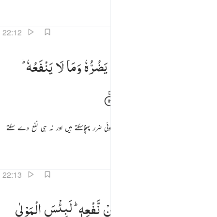
تفاسیر
اسباق
تدبرات
حدیث
22:12
دعو من دون الله ما لا يضره وما لا ينفعه ذالك هو الضلال البعيد ١٢
یَدْعُوْا
مِنْ
دُوْنِ
اللّٰهِ
مَا
لَا
یَضُرُّهٗ
وَمَا
لَا
یَنْفَعُهٗ ؕ
َدْعُوا۟ مِن دُونِ ٱللَّهِ مَا لَا يَضُرُّهُۥ وَمَا لَا يَنفَعُهُۥ ۚ ذَٰلِكَ هُوَ ٱلضَّلَـٰلُ ٱلْبَعِيدُ ١٢
ذٰلِكَ
هُوَ
الضَّلٰلُ
الْبَعِیْدُ
وہ پکارتا ہے اللہ کے سوا ان کو جو نہ اسے کوئی ضرر پہنچاسکتے ہیں اور نہ ہی نفع دے سکتے
ہیں یہی ہے بہت دور کی گمراہی
تفاسیر
اسباق
تدبرات
22:13
دعو لمن ضره اقرب من نفعه لبيس المولى ولبيس العشير ١٣
یَدْعُوْا
لَمَنْ
ضَرُّهٗۤ
اَقْرَبُ
مِنْ
نَّفْعِهٖ ؕ
لَبِئْسَ
الْمَوْلٰی
َدْعُوا۟ لَمَن ضَرُّهُۥٓ أَقْرَبُ مِن نَّفْعِهِۦ ۚ لَبِئْسَ ٱلْمَوْلَىٰ وَلَبِئْسَ ٱلْعَشِيرُ ١٣