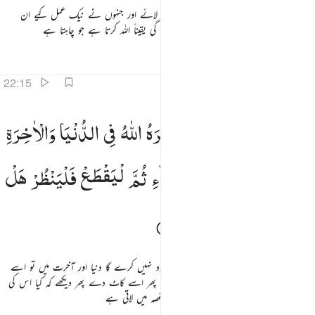
یقیناً اللہ داخل کرے گا ان لوگوں کو جو ایمان لائے اور جنہوں نے نیک عمل کیے ان
باغوں میں جن کے دامن میں ندیاں بہتی ہوں گی یقیناً اللہ کرتا ہے جو چاہتا ہے
تفاسیر
اسباق
تدبرات
22:15
ن كان يظن ان لن ينصره الله في الدنيا والاخرة فليمدد بسبب الى السماء ثم ليقطع فلينظر هل يذهبن كيده ما يغيظ
مَنْ
كَانَ
یَظُنُّ
اَنْ
لَّنْ
یَّنْصُرَهُ
اللّٰهُ
فِی
الدُّنْیَا
وَالْاٰخِرَةِ
َن كَانَ يَظُنُّ أَن لَّن يَنصُرَهُ ٱللَّهُ فِى ٱلدُّنْيَا وَٱلْـَٔاخِرَةِ فَلْيَمْدُدْ بِسَبَبٍ إِلَى ٱلسَّمَآءِ ثُمَّ لْيَقْطَعْ فَلْيَنظُرْ هَلْ يُذْهِبَنَّ كَيْدُهُۥ مَا ي
فَلْیَمْدُدْ
بِسَبَبٍ
اِلَی
السَّمَآءِ
ثُمَّ
لْیَقْطَعْ
فَلْیَنْظُرْ
هَلْ
یُذْهِبَنَّ
كَیْدُهٗ
مَا
یَغِیْظُ
جس شخص کو یہ گمان ہو کہ اللہ ہرگز اس کی مدد نہیں کرے گا دنیا اور آخرت میں تو اسے
چاہیے کہ وہ ایک رسّی آسمان کی طرف تانے پھر اسے کاٹ دے پھر دیکھے کہ کیا اس کی
یہ تدبیر اس چیز کو دور کردیتی ہے جو اسے غصہ میں لاتی ہے