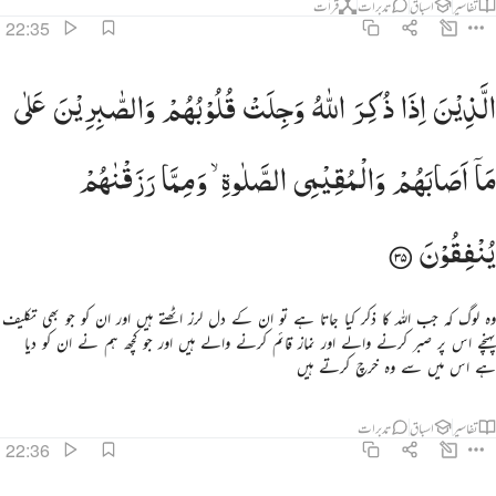
تفاسیر
اسباق
تدبرات
قرأت
22:35
لذين اذا ذكر الله وجلت قلوبهم والصابرين على ما اصابهم والمقيمي الصلاة ومما رزقناهم ينفقون ٣٥
الَّذِیْنَ
اِذَا
ذُكِرَ
اللّٰهُ
وَجِلَتْ
قُلُوْبُهُمْ
وَالصّٰبِرِیْنَ
عَلٰی
لَّذِينَ إِذَا ذُكِرَ ٱللَّهُ وَجِلَتْ قُلُوبُهُمْ وَٱلصَّـٰبِرِينَ عَلَىٰ مَآ أَصَابَهُمْ وَٱلْمُقِيمِى ٱلصَّلَوٰةِ وَمِمَّا رَزَقْنَـٰهُمْ يُنفِقُونَ ٣٥
مَاۤ
اَصَابَهُمْ
وَالْمُقِیْمِی
الصَّلٰوةِ ۙ
وَمِمَّا
رَزَقْنٰهُمْ
یُنْفِقُوْنَ
وہ لوگ کہ جب اللہ کا ذکر کیا جاتا ہے تو ان کے دل لرز اٹھتے ہیں اور ان کو جو بھی تکلیف
پہنچے اس پر صبر کرنے والے اور نماز قائم کرنے والے ہیں اور جو کچھ ہم نے ان کو دیا
ہے اس میں سے وہ خرچ کرتے ہیں
تفاسیر
اسباق
تدبرات
22:36