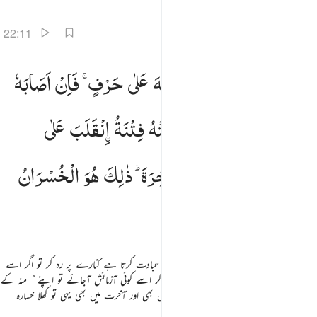
تفاسیر
اسباق
تدبرات
22:11
من الناس من يعبد الله على حرف فان اصابه خير اطمان به وان اصابته فتنة انقلب على وجهه خسر الدنيا وال
وَمِنَ
النَّاسِ
مَنْ
یَّعْبُدُ
اللّٰهَ
عَلٰی
حَرْفٍ ۚ
فَاِنْ
اَصَابَهٗ
َمِنَ ٱلنَّاسِ مَن يَعْبُدُ ٱللَّهَ عَلَىٰ حَرْفٍۢ ۖ فَإِنْ أَصَابَهُۥ خَيْرٌ ٱطْمَأَنَّ بِهِۦ ۖ وَإِنْ أَصَابَتْهُ فِتْنَةٌ ٱنقَلَبَ عَلَىٰ وَجْهِهِۦ خَ
خَیْرُ
طْمَاَنَّ
بِهٖ ۚ
وَاِنْ
اَصَابَتْهُ
فِتْنَةُ
نْقَلَبَ
عَلٰی
وَجْهِهٖ ۚ۫
خَسِرَ
الدُّنْیَا
وَالْاٰخِرَةَ ؕ
ذٰلِكَ
هُوَ
الْخُسْرَانُ
الْمُبِیْنُ
اور لوگوں میں سے کوئی وہ بھی ہے جو اللہ کی عبادت کرتا ہے کنارے پر رہ کر تو اگر اسے
کوئی فائدہ پہنچے تو اس پر مطمئن رہتا ہے اور اگر اسے کوئی آزمائش آجائے تو اپنے ُ منہ کے
بل الٹا پھرجاتا ہے وہ خسارے میں رہا دنیا میں بھی اور آخرت میں بھی یہی تو کھلا خسارہ
ہے