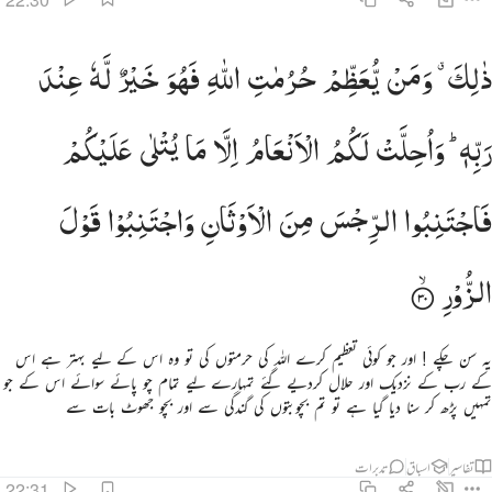
الك ومن يعظم حرمات الله فهو خير له عند ربه واحلت لكم الانعام الا ما يتلى عليكم فاجتنبوا الرجس من الاوثا
ذٰلِكَ ۗ
وَمَنْ
یُّعَظِّمْ
حُرُمٰتِ
اللّٰهِ
فَهُوَ
خَیْرٌ
لَّهٗ
عِنْدَ
َٰلِكَ وَمَن يُعَظِّمْ حُرُمَـٰتِ ٱللَّهِ فَهُوَ خَيْرٌۭ لَّهُۥ عِندَ رَبِّهِۦ ۗ وَأُحِلَّتْ لَكُمُ ٱلْأَنْعَـٰمُ إِلَّا مَا يُتْلَىٰ عَلَيْكُمْ 
رَبِّهٖ ؕ
وَاُحِلَّتْ
لَكُمُ
الْاَنْعَامُ
اِلَّا
مَا
یُتْلٰی
عَلَیْكُمْ
فَاجْتَنِبُوا
الرِّجْسَ
مِنَ
الْاَوْثَانِ
وَاجْتَنِبُوْا
قَوْلَ
الزُّوْرِ
یہ سن چکے ! اور جو کوئی تعظیم کرے اللہ کی حرمتوں کی تو وہ اس کے لیے بہتر ہے اس
کے رب کے نزدیک اور حلال کردیے گئے تمہارے لیے تمام چو پائے سوائے اس کے جو
تمہیں پڑھ کر سنا دیا گیا ہے تو تم بچوبتوں کی گندگی سے اور بچو جھوٹ بات سے
تفاسیر
اسباق
تدبرات
22:31