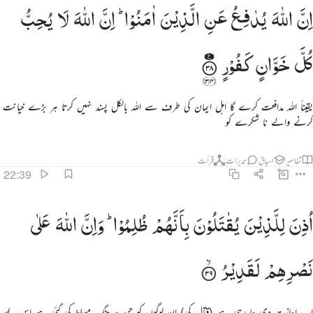
 ان الله يدافع عن الذين امنوا ان الله لا يحب كل خوان كفور ٣٨
اِنَّ
اللّٰهَ
یُدٰفِعُ
عَنِ
الَّذِیْنَ
اٰمَنُوْا ؕ
اِنَّ
اللّٰهَ
لَا
یُحِبُّ
 إِنَّ ٱللَّهَ يُدَٰفِعُ عَنِ ٱلَّذِينَ ءَامَنُوٓا۟ ۗ إِنَّ ٱللَّهَ لَا يُحِبُّ كُلَّ خَوَّانٍۢ كَفُورٍ ٣٨
كُلَّ
خَوَّانٍ
كَفُوْرٍ
یقیناً اللہ مدافعت کرے گا اہل ایمان کی طرف سے اللہ بالکل پسند نہیں کرتا ہر بڑے خیانت
کرنے والے نا شکرے کو
تفاسیر
اسباق
تدبرات
قرأت
22:39
ذن للذين يقاتلون بانهم ظلموا وان الله على نصرهم لقدير ٣٩
اُذِنَ
لِلَّذِیْنَ
یُقٰتَلُوْنَ
بِاَنَّهُمْ
ظُلِمُوْا ؕ
وَاِنَّ
اللّٰهَ
عَلٰی
ُذِنَ لِلَّذِينَ يُقَـٰتَلُونَ بِأَنَّهُمْ ظُلِمُوا۟ ۚ وَإِنَّ ٱللَّهَ عَلَىٰ نَصْرِهِمْ لَقَدِيرٌ ٣٩
نَصْرِهِمْ
لَقَدِیْرُ
اب اجازت دی جا رہی ہے (قتال کی) ان لوگوں کو جن پر جنگ مسلط کی گئی ہے اس لیے