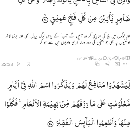
ضَامِرٍ
یَّاْتِیْنَ
مِنْ
كُلِّ
فَجٍّ
عَمِیْقٍ
اور لوگوں میں حج کی منادی کر دو آئیں گے آپ ؑ کے پاس لوگ پیدل بھی اور بڑی لاغر
اونٹنیوں پر بھی جو پہنچیں گی دور دراز گہری وادیوں میں سے ہو کر
تفاسیر
اسباق
تدبرات
متعلقہ مواد
22:28
يشهدوا منافع لهم ويذكروا اسم الله في ايام معلومات على ما رزقهم من بهيمة الانعام فكلوا منها واطعموا البايس ال
لِّیَشْهَدُوْا
مَنَافِعَ
لَهُمْ
وَیَذْكُرُوا
اسْمَ
اللّٰهِ
فِیْۤ
اَیَّامٍ
ِّيَشْهَدُوا۟ مَنَـٰفِعَ لَهُمْ وَيَذْكُرُوا۟ ٱسْمَ ٱللَّهِ فِىٓ أَيَّامٍۢ مَّعْلُومَـٰتٍ عَلَىٰ مَا رَزَقَهُم مِّنۢ بَهِيمَةِ ٱلْأَنْعَـٰمِ ۖ فَ
مَّعْلُوْمٰتٍ
عَلٰی
مَا
رَزَقَهُمْ
مِّنْ
بَهِیْمَةِ
الْاَنْعَامِ ۚ
فَكُلُوْا
مِنْهَا
وَاَطْعِمُوا
الْبَآىِٕسَ
الْفَقِیْرَ