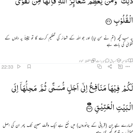
ذٰلِكَ ۗ
وَمَنْ
یُّعَظِّمْ
شَعَآىِٕرَ
اللّٰهِ
فَاِنَّهَا
مِنْ
تَقْوَی
َٰلِكَ وَمَن يُعَظِّمْ شَعَـٰٓئِرَ ٱللَّهِ فَإِنَّهَا مِن تَقْوَى ٱلْقُلُوبِ ٣٢
الْقُلُوْبِ
یہ سب کچھ (تم نے سن لیا) اور جو اللہ کے شعائر کی تعظیم کرے گا تو یقیناً یہ دلوں کے
تقویٰ کی بات ہے
تفاسیر
اسباق
تدبرات
متعلقہ مواد
22:33
كم فيها منافع الى اجل مسمى ثم محلها الى البيت العتيق ٣٣
لَكُمْ
فِیْهَا
مَنَافِعُ
اِلٰۤی
اَجَلٍ
مُّسَمًّی
ثُمَّ
مَحِلُّهَاۤ
اِلَی
َكُمْ فِيهَا مَنَـٰفِعُ إِلَىٰٓ أَجَلٍۢ مُّسَمًّۭى ثُمَّ مَحِلُّهَآ إِلَى ٱلْبَيْتِ ٱلْعَتِيقِ ٣٣
الْبَیْتِ
الْعَتِیْقِ
تمہارے لیے ان (قربانی کے جانوروں) میں نفع ہے ایک وقت معینّ تک پھر ان کی اصل
منزل یہ قدیم گھر ہی ہے