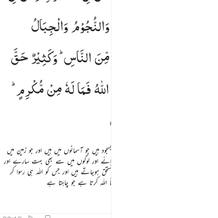
الْاَرْضِ
وَالشَّمْسُ
وَالْقَمَرُ
وَالنُّجُوْمُ
وَالْجِبَالُ
وَالشَّجَرُ
وَالدَّوَآبُّ
وَكَثِیْرٌ
مِّنَ
النَّاسِ ؕ
وَكَثِیْرٌ
حَقَّ
عَلَیْهِ
الْعَذَابُ ؕ
وَمَنْ
یُّهِنِ
اللّٰهُ
فَمَا
لَهٗ
مِنْ
مُّكْرِمٍ ؕ
اِنَّ
اللّٰهَ
یَفْعَلُ
مَا
یَشَآءُ
کیا تم نے دیکھا نہیں کہ اللہ کے سامنے سر بسجود ہیں جو آسمانوں میں ہیں اور جو زمین میں
ہیں اور سورج چاند ستارے پہاڑ درخت اور چوپائے اور لوگوں میں سے بھی بہت سارے اور
بہت سے (انسان) ایسے ہیں جو عذاب کے مستحق ہوجاتے ہیں اور جس کو اللہ ہی رسوا کر
دے پھر اسے عزت دینے والا کوئی نہیں یقیناً اللہ کرتا ہے جو چاہتا ہے
تفاسیر
اسباق
تدبرات