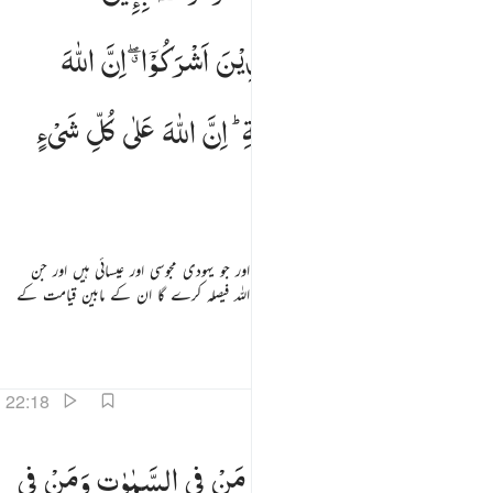
وَالنَّصٰرٰی
وَالْمَجُوْسَ
وَالَّذِیْنَ
اَشْرَكُوْۤا ۖۗ
اِنَّ
اللّٰهَ
یَفْصِلُ
بَیْنَهُمْ
یَوْمَ
الْقِیٰمَةِ ؕ
اِنَّ
اللّٰهَ
عَلٰی
كُلِّ
شَیْءٍ
شَهِیْدٌ
یقیناً وہ لوگ جو (محمد ﷺ پر) ایمان لائے ہیں اور جو یہودی مجوسی اور عیسائی ہیں اور جن
لوگوں نے شرک کی روش اختیار کی ہے یقیناً اللہ فیصلہ کرے گا ان کے مابین قیامت کے
دن۔ یقیناً اللہ ہرچیز پر گواہ ہے
تفاسیر
اسباق
تدبرات
22:18
لم تر ان الله يسجد له من في السماوات ومن في الارض والشمس والقمر والنجوم والجبال والشجر والدواب وك
اَلَمْ
تَرَ
اَنَّ
اللّٰهَ
یَسْجُدُ
لَهٗ
مَنْ
فِی
السَّمٰوٰتِ
وَمَنْ
فِی
َلَمْ تَرَ أَنَّ ٱللَّهَ يَسْجُدُ لَهُۥ مَن فِى ٱلسَّمَـٰوَٰتِ وَمَن فِى ٱلْأَرْضِ وَٱلشَّمْسُ وَٱلْقَمَرُ وَٱلنُّجُومُ وَٱلْجِبَالُ وَٱلشَّجَرُ وَٱلدَّوَآبُّ و