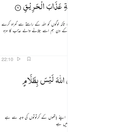
خِزْیٌ
وَّنُذِیْقُهٗ
یَوْمَ
الْقِیٰمَةِ
عَذَابَ
الْحَرِیْقِ
(تکبر سے) اپنی کروٹ موڑ کر (چل دیتا ہے) تاکہ لوگوں کو اللہ کے راستے سے گمراہ کرے
اس کے لیے دنیا میں رسوائی ہے اور قیامت کے دن ہم اسے جلانے والے عذاب کا مزہ
چکھائیں گے
تفاسیر
اسباق
تدبرات
قرأت
22:10
الك بما قدمت يداك وان الله ليس بظلام للعبيد ١٠
ذٰلِكَ
بِمَا
قَدَّمَتْ
یَدٰكَ
وَاَنَّ
اللّٰهَ
لَیْسَ
بِظَلَّامٍ
َٰلِكَ بِمَا قَدَّمَتْ يَدَاكَ وَأَنَّ ٱللَّهَ لَيْسَ بِظَلَّـٰمٍۢ لِّلْعَبِيدِ ١٠
لِّلْعَبِیْدِ
(اور اسے کہا جائے گا کہ) یہ سب کچھ تیرے اپنے ہاتھوں کے کرتوتوں کی وجہ سے ہے
اور یہ کہ اللہ اپنے بندوں پر ظلم کرنے والا نہیں ہے