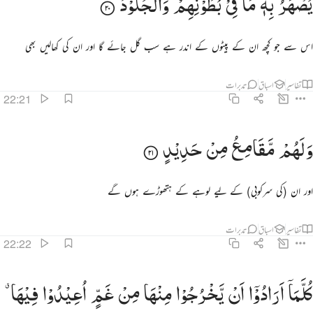
یُصْهَرُ
بِهٖ
مَا
فِیْ
بُطُوْنِهِمْ
وَالْجُلُوْدُ
ُصْهَرُ بِهِۦ مَا فِى بُطُونِهِمْ وَٱلْجُلُودُ ٢٠
اس سے جو کچھ ان کے پیٹوں کے اندر ہے سب گل جائے گا اور ان کی کھالیں بھی
تفاسیر
اسباق
تدبرات
22:21
لهم مقامع من حديد ٢١
وَلَهُمْ
مَّقَامِعُ
مِنْ
حَدِیْدٍ
َلَهُم مَّقَـٰمِعُ مِنْ حَدِيدٍۢ ٢١
اور ان (کی سرکوبی) کے لیے لوہے کے ہتھوڑے ہوں گے
تفاسیر
اسباق
تدبرات
22:22
لما ارادوا ان يخرجوا منها من غم اعيدوا فيها وذوقوا عذاب الحريق ٢٢
كُلَّمَاۤ
اَرَادُوْۤا
اَنْ
یَّخْرُجُوْا
مِنْهَا
مِنْ
غَمٍّ
اُعِیْدُوْا
فِیْهَا ۗ
ُلَّمَآ أَرَادُوٓا۟ أَن يَخْرُجُوا۟ مِنْهَا مِنْ غَمٍّ أُعِيدُوا۟ فِيهَا وَذُوقُوا۟ عَذَابَ ٱلْحَرِيقِ ٢٢