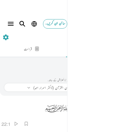
سائن ان کریں۔
22. الحج
آیت بہ آیت
قرائت
الحج
022
22
.
سورہ الحج
حج
سورہ الحج پڑھیں اور سنیں۔ ترجمہ، تفسیر، آڈیو تلاوت، لفظ بہ لفظ معنی، اور ٹرانسلٹریشن کے ساتھ۔
سنیے
ترجمہ
: بیان القرآن (ڈاکٹر اسرار احمد)
معلومات
22:1