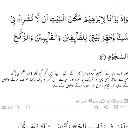
اذ بوانا لابراهيم مكان البيت ان لا تشرك بي شييا وطهر بيتي للطايفين والقايمين والركع السجود ٢٦
وَاِذْ
بَوَّاْنَا
لِاِبْرٰهِیْمَ
مَكَانَ
الْبَیْتِ
اَنْ
لَّا
تُشْرِكْ
بِیْ
َإِذْ بَوَّأْنَا لِإِبْرَٰهِيمَ مَكَانَ ٱلْبَيْتِ أَن لَّا تُشْرِكْ بِى شَيْـًۭٔا وَطَهِّرْ بَيْتِىَ لِلطَّآئِفِينَ وَٱلْقَآئِمِينَ وَٱلرُّكَّعِ ٱلسُّجُودِ ٢٦
شَیْـًٔا
وَّطَهِّرْ
بَیْتِیَ
لِلطَّآىِٕفِیْنَ
وَالْقَآىِٕمِیْنَ
وَالرُّكَّعِ
السُّجُوْدِ
اور جب ہم نے ّ معین کردی ابراہیم ؑ کے لیے اپنے اس گھر کی جگہ (اور حکم دیا) کہ
میرے ساتھ کسی چیز کو شریک نہ کرنا اور میرے اس گھر کو پاک رکھنا طواف کرنے والوں
کے لیے اور قیام رکوع اور سجدہ کرنے والوں کے لیے
تفاسیر
اسباق
تدبرات
متعلقہ مواد
22:27
اذن في الناس بالحج ياتوك رجالا وعلى كل ضامر ياتين من كل فج عميق ٢٧
وَاَذِّنْ
فِی
النَّاسِ
بِالْحَجِّ
یَاْتُوْكَ
رِجَالًا
وَّعَلٰی
كُلِّ
َأَذِّن فِى ٱلنَّاسِ بِٱلْحَجِّ يَأْتُوكَ رِجَالًۭا وَعَلَىٰ كُلِّ ضَامِرٍۢ يَأْتِينَ مِن كُلِّ فَجٍّ عَمِيقٍۢ ٢٧