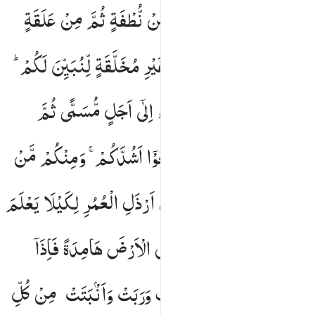
خَلَقْنٰكُمْ
مِّنْ
تُرَابٍ
ثُمَّ
مِنْ
نُّطْفَةٍ
ثُمَّ
مِنْ
عَلَقَةٍ
ثُمَّ
مِنْ
مُّضْغَةٍ
مُّخَلَّقَةٍ
وَّغَیْرِ
مُخَلَّقَةٍ
لِّنُبَیِّنَ
لَكُمْ ؕ
وَنُقِرُّ
فِی
الْاَرْحَامِ
مَا
نَشَآءُ
اِلٰۤی
اَجَلٍ
مُّسَمًّی
ثُمَّ
نُخْرِجُكُمْ
طِفْلًا
ثُمَّ
لِتَبْلُغُوْۤا
اَشُدَّكُمْ ۚ
وَمِنْكُمْ
مَّنْ
یُّتَوَفّٰی
وَمِنْكُمْ
مَّنْ
یُّرَدُّ
اِلٰۤی
اَرْذَلِ
الْعُمُرِ
لِكَیْلَا
یَعْلَمَ
مِنْ
بَعْدِ
عِلْمٍ
شَیْـًٔا ؕ
وَتَرَی
الْاَرْضَ
هَامِدَةً
فَاِذَاۤ
اَنْزَلْنَا
عَلَیْهَا
الْمَآءَ
اهْتَزَّتْ
وَرَبَتْ
وَاَنْۢبَتَتْ
مِنْ
كُلِّ