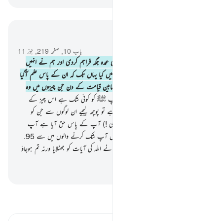
سیاق و سباق میں پڑھیں
باب 10, صفحہ 219, جوز 11
93
.
اور ہم نے بنی اسرائیل کو بہت ہی عمدہ جگہ فراہم کردی اور ہم نے انہیں
پاکیزہ روزی دی پھر انہوں نے اختلاف نہیں کیا یہاں تک کہ ان کے پاس علم آگیا
یقیناً آپ کا رب فیصلہ کرے گا ان کے مابین قیامت کے دن جن چیزوں میں وہ
اختلاف کرتے رہے تھے
94
.
پھر اگر آپ ﷺ کو کوئی شک ہے اس چیز کے
بارے میں جو ہم نے آپ پر نازل کی ہے تو پوچھ لیجیے ان لوگوں سے جن کو
کتاب دی گئی تھی آپ سے پہلے اے نبی !) آپ کے پاس حق آیا ہے آپ
کے رب کی طرف سے تو ہرگز نہ ہوجائیں آپ شک کرنے والوں میں سے
95
.
اور مت ہوجانا ان لوگوں میں سے جنہوں نے اللہ کی آیات کو جھٹلایا ورنہ تم ہوجاؤ
گے خسارہ پانے والوں میں سے
-
بیان القرآن (ڈاکٹر اسرار احمد)
تفسیر پڑھیں