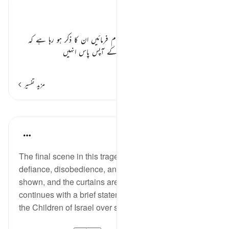
تفسیر ابنِ کثیر
بنی اسرائیل پر اللہ کے انعامات ٭٭
اللہ نے جو نعمتیں بنی اسرائیل پر انعام فرمائیں ان کا ذکر ہو رہا ہے کہ
شام اور ملک مصر میں بیت المقدس کے آپس پاس انہیں
…
مزید پڑھیں
مزید تفسیر
اسباق
In the Shade of the Quran
31 weeks ago
·
حوالہ
آیت 93:10
The final scene in this tragedy of corruption,
defiance, disobedience, and tyranny is clearly
shown, and the curtains are drawn. The surah then
continues with a brief statement of what happened to
the Children of Israel over several generations: