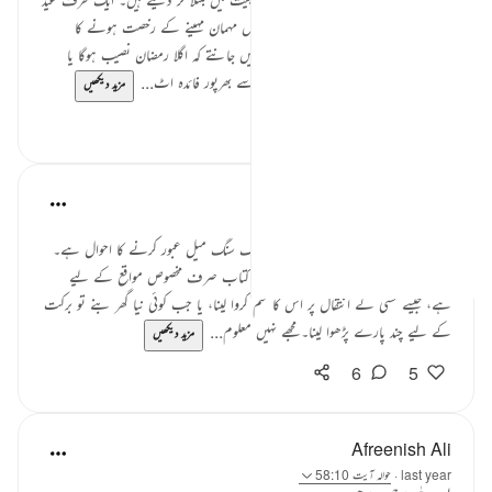
کی خوشی ہوتی ہے، اور دوسری طرف اس مہمان مہینے کے رخصت ہونے کا
احساس دل پر بوجھ ڈال دیتا ہے۔ ہم نہیں جانتے کہ اگلا رمضان نصیب ہوگا یا
نہیں، لیکن جو موقع ملا، کیا ہم نے اس سے بھرپور فائدہ اٹ...
مزید دیکھیں
6
7
Tahira Fatima
last year
·
حوالہ
آیت 5:62، 58:10
یہ میرا قرآن سے جُڑنے کے سفر اور ایک سنگ میل عبور کرنے کا احوال ہے۔
قرآن کو سمجھنے سے پہلے مجھے لگتا تھا کہ یہ کتاب صرف مخصوص مواقع کے لیے
ہے، جیسے کسی کے انتقال پر اس کا ختم کروا لینا، یا جب کوئی نیا گھر بنے تو برکت
کے لیے چند پارے پڑھوا لینا۔ مجھے نہیں معلوم...
مزید دیکھیں
6
5
Afreenish Ali
last year
·
حوالہ
آیت 58:10