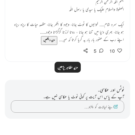
بسم اللّٰہ الرحمن الرحیم
الصلوۃ والسلام علیک یا سیدی یا رسول اللّٰہ
ایک سرد شام.... خوابوں کا ٹوٹ جانا، وجود کا بکھر جانا، مقصدِ حیات کا ریزہ ریزہ
ہو جانا، بھری دنیا میں تنہا ہو جانا ، روتا لرزتا گڑگڑاتا وجود.....
اپنے رب کے حضور بار بار یہ گریا کرتا کہ میر...
مزید دیکھیں
5
10
مزید مظاہر پڑھیں
نوٹس اور عکاسی۔
آپ کے پاس اس آیت پر کوئی نوٹ یا عکاسی نہیں ہے۔
اپنے خیالات کو پکڑو…