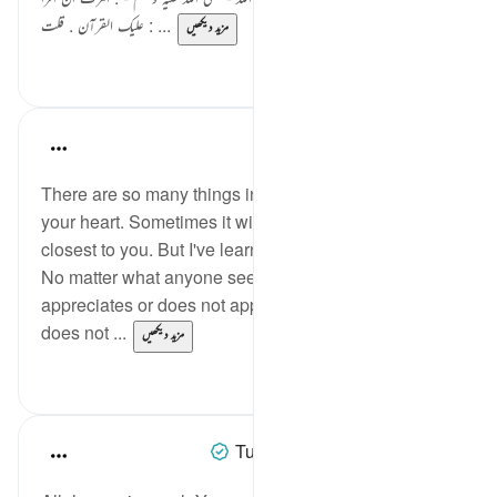
عليك القرآن . قلت : ...
مزید دیکھیں
0
5
Yasmin Mogahed
5 years ago
·
حوالہ
آیت 58:10
There are so many things in this life that will break
your heart. Sometimes it will even be the things
closest to you. But I've learned something powerful.
No matter what anyone sees or does not see,
appreciates or does not appreciate, understands or
does not ...
مزید دیکھیں
7
55
Tulayhah Tafsir Translations
5 years ago
·
حوالہ
آیت 58:10