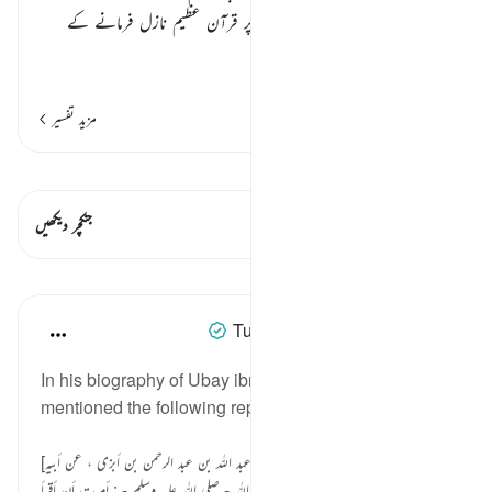
اپنے رسول کریم
صلی اللہ علیہ وسلم
پر قرآن عظیم نازل فرمانے کے
احسان کو اللہ رب العزت بیان فرما
…
مزید پڑھیں
مزید تفسیر
قیراط دیکھیں
اس آیت میں ہے۔ 1 جنکچرز
جنکچر دیکھیں
اسباق
Tulayhah Tafsir Translations
2 years ago
·
حوالہ
آیت 58:10
In his biography of Ubay ibn Ka'b, Imam al-Dhahabi
mentioned the following report:
[سفيان الثوري : عن أسلم المنقري ، عن عبد الله بن عبد الرحمن بن أبزى ، عن أبيه
قال : قال أبي بن كعب : قال لي رسول الله - صلى الله عليه وسلم - : أمرت أن أقرأ