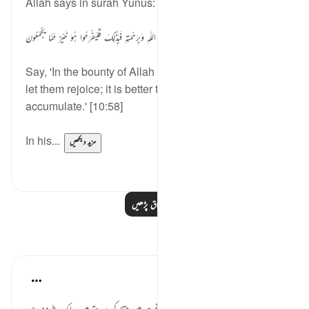
Allah says in surah Yunus:
قُلْ بِفَضْلِ اللَّـهِ وَبِرَ‌حْمَتِهِ فَبِذَٰلِكَ فَلْيَفْرَ‌حُوا هُوَ خَيْرٌ‌ مِّمَّا يَجْمَعُونَ
Say, 'In the bounty of Allah and in His mercy – in that
let them rejoice; it is better than what they
accumulate.' [10:58]
In his...
مزید دیکھیں
0
1
مزید اسباق پڑھیں
مظاہر
Tahira Fatima
last year
·
حوالہ
آیت 58:10
رمضان کے آخری لمحات دل کو عجیب کیفیت میں مبتلا کر دیتے ہیں۔ ایک طرف عید