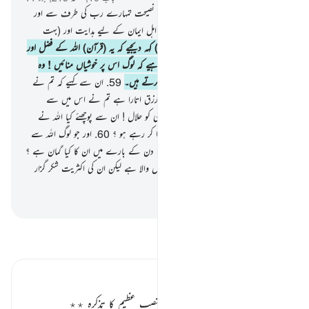
57
.
اے لوگو ! آگئی ہے تمہارے پاس نصیحت تمہارے رب کی طرف سے اور
تمہارے سینوں (کے امراض) کی شفا اور اہل ایمان کے لیے ہدایت اور (بہت
بڑی) رحمت۔
58
.
(اے نبی ! ان سے) کہہ دیجیے کہ یہ (قرآن) اللہ کے فضل اور
اس کی رحمت سے (نازل ہوا) ہے تو چاہیے کہ لوگ اس پر خوشیاں منائیں ! وہ
کہیں بہتر ہے ان چیزوں سے جو وہ جمع کرتے ہیں۔
59
.
ان سے کہیے کہ تم نے
کبھی غور کیا کہ اللہ نے تمہارے لیے جو رزق اتارا ہے تم نے اس میں سے
(ازخود) کسی کو حرام قرار دے دیا اور کسی کو حلال ! ان سے پوچھئے کیا اللہ نے
تمہیں اس کا حکم دیا ہے یا تم اللہ پر افترا کر رہے ہو ؟
60
.
اور جو لوگ اللہ سے
جھوٹی باتیں منسوب کرتے ہیں قیامت کے دن کے بارے میں ان کا کیا گمان ہے ؟
یقیناً اللہ تو انسانوں کے حق میں بہت فضل والا ہے لیکن ان کی اکثریت شکر گزار
نہیں ہے۔
-
بیان القرآن (ڈاکٹر اسرار احمد)
تفسیر پڑھیں
تفسیر ابنِ کثیر
رسول صلی اللہ علیہ وسلم کریم کے منصب عظیم کا تذکرہ ٭٭