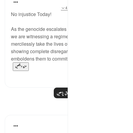
Hammad Fahim
2 years ago
·
حوالہ
آیت 16:40-18، 4:40
No injustice Today!
As the genocide escalates and continues to spread,
we are witnessing a regime that is willing to
mercilessly take the lives of those around them,
showing complete disregard for human life. What
emboldens them to commit such heinous acts? I...
مزید دیکھیں
4
20
مزید اسباق پڑھیں
مظاہر
Abdel-Minem Mustafa
·
7 years ago