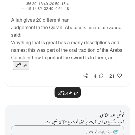
آیت 26:38، 1:88، 1:56، 21:37، 15:40، 20:50، 18:40، 56:30،
حوالہ
39:19، 34:50، 1:101-3، 7:42، 18:9، 9:64، 32:40، 14:82-15،
87:4، 1:69-3، 42:50، 15:20
Allah gives 20 different names for the Day of
Judgement in the Quran! About this, Imam al-Qurtubi
said:
'Anything that is great has a many descriptions and
names; this was part of the oral tradition of the Arabs.
Consider how important the sword is to them, an...
مزید دیکھیں
4
21
مزید مظاہر پڑھیں
نوٹس اور عکاسی۔
آپ کے پاس اس آیت پر کوئی نوٹ یا عکاسی نہیں ہے۔
اپنے خیالات کو پکڑو…