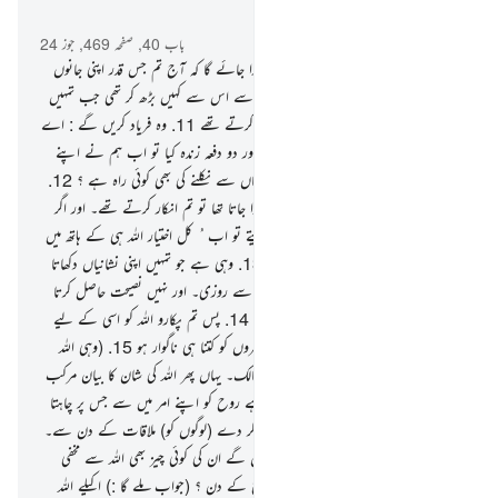
سیاق و سباق میں پڑھیں
باب 40, صفحہ 469, جوز 24
10
.
جن لوگوں نے کفر کیا تھا انہیں پکارا جائے گا کہ آج تم جس قدر اپنی جانوں
سے بےزار ہوگئے ہو اللہ کی بیزاری تم سے اس سے کہیں بڑھ کر تھی جب تمہیں
ایمان کی دعوت دی جاتی تھی اور تم کفر کرتے تھے
11
.
وہ فریاد کریں گے : اے
ہمارے رب ! تو نے ہمیں دو دفعہ مارا اور دو دفعہ زندہ کیا تو اب ہم نے اپنے
گناہوں کا اعتراف کرلیا ہے تو کیا اب یہاں سے نکلنے کی بھی کوئی راہ ہے ؟
12
.
یہ اس لیے ہے کہ جب اکیلے اللہ کو پکارا جاتا تھا تو تم انکار کرتے تھے۔ اور اگر
اس کے ساتھ شرک کیا جاتا تو تم مان لیتے تو اب ُ کل اختیار اللہ ہی کے ہاتھ میں
ہے جو بہت بلند بہت عظمت والا ہے
13
.
وہی ہے جو تمہیں اپنی نشانیاں دکھاتا
ہے اور اتارتا ہے تمہارے لیے آسمان سے روزی۔ اور نہیں نصیحت حاصل کرتا
مگر وہی جو رجوع کرتا ہے (اللہ کی طرف
14
.
پس تم پکارو اللہ کو اسی کے لیے
اطاعت کو خالص کرتے ہوئے خواہ یہ کافروں کو کتنا ہی ناگوار ہو
15
.
(وہی اللہ
ہے) درجات کو بلند کرنے والا عرش کا مالک۔ یہاں پھر اللہ کی شان کا بیان مرکب
اضافی کی شکل میں ہوا ہے وہ القا کرتا ہے روح کو اپنے امر میں سے جس پر چاہتا
ہے اپنے بندوں میں سے تاکہ وہ خبردار کر دے (لوگوں کو) ملاقات کے دن سے۔
16
.
جس روز یہ سامنے نکل کھڑے ہوں گے ان کی کوئی چیز بھی اللہ سے مخفی
نہیں ہوگی کس کے لیے ہے بادشاہی آج کے دن ؟ (جواب ملے گا :) اکیلے اللہ