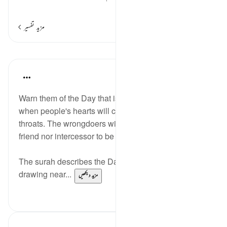
…
مزید پڑھیں
مزید تفسیر
اسباق
In the Shade of the Quran
31 weeks ago
·
حوالہ
آیت 18:40
Warn them of the Day that is ever drawing near,
when people's hearts will chokingly come up to the
throats. The wrongdoers will have neither intimate
friend nor intercessor to be heeded. (Verse 18)
The surah describes the Day of Judgement as ever
drawing near...
مزید دیکھیں
0
0