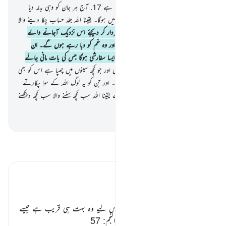
کے لیے ہے جو تمام کائنات پر چھایا ہوا ہے
17
.
آج ہر جان کو وہی بدلہ دیا
جائے گا جو اس نے کمایا آج کوئی ظلم نہیں ہوگا۔ یقینا اللہ جلد حساب چکا دینے والا
ہے
18
.
اور (اے نبی ﷺ !) انہیں خبردار کر دیجئے اس نزدیک آجانے والے
دن سے جبکہ دل حلق میں آ پھنسیں گے اور وہ غم کو دبا رہے ہوں گے۔ ان
ظالموں کا نہ کوئی دوست ہوگا اور نہ کوئی ایسا سفارشی ہوگا جس کی بات مانی جائے
19
.
وہ جانتا ہے نگاہوں کی چوری کو بھی اور جو کچھ سینوں میں چھپا ہے اس کو بھی
20
.
اور اللہ فیصلہ کرے گا حق کے ساتھ۔ اور جن کو یہ لوگ اللہ کے سوا پکارتے
ہیں وہ کسی چیز کا بھی فیصلہ نہیں کریں گے یقینا اللہ سب کچھ سننے والا سب کچھ دیکھنے
والا ہے
-
بیان القرآن (ڈاکٹر اسرار احمد)
تفسیر پڑھیں
تفسیر ابنِ کثیر
اللہ علیم پر ہر چیز ظاہر ہے ٭٭
«‏الْآزِفَةِ»
قیامت کا ایک نام ہے۔ اس لیے وہ بہت ہی قریب ہے جیسے
فرمان ہے
«اَزِفَتِ الْاٰزِفَةُ»
‏
[ 53- النجم: 57