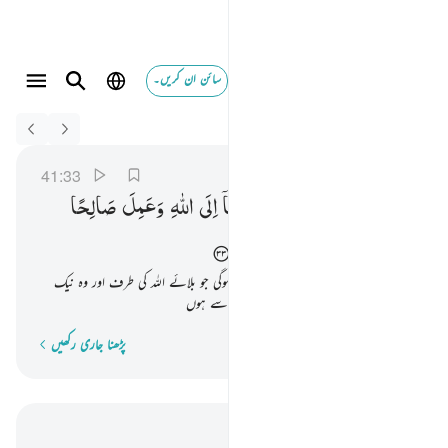
سائن ان کریں۔
Switch Quran.com to
English
ومن احسن قولا ممن دعا الى الله وعمل صالحا وقال انني م
فصلت
41:33
41:33
وَمَنْ
اَحْسَنُ
قَوْلًا
مِّمَّنْ
دَعَاۤ
اِلَی
اللّٰهِ
وَعَمِلَ
صَالِحًا
وَّقَالَ
اِنَّنِیْ
مِنَ
الْمُسْلِمِیْنَ
اور اس شخص سے بہتر بات اور کس کی ہوگی جو بلائے اللہ کی طرف اور وہ نیک
عمل کرے اور کہے کہ میں مسلمانوں میں سے ہوں
پڑھنا جاری رکھیں
لفظ بہ لفظ
سیاق و سباق میں پڑھیں