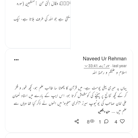
وَمَنْ أَحْسَنُ قَوْلًا مِّمَّن دَعَا إِلَى ٱللَّهِ وَعَمِلَ صَٰلِحًۭا وَقَالَ إِنَّنِى مِنَ ٱلْمُسْلِمِينَ (سورہ
فصلت: 33)
'اور اس شخص سے بہتر کس کی بات ہو سکتی ہے جو اللہ کی طرف بلاتا ہے، نیک
عمل کرتا ہے، اور ...
مزید دیکھیں
8
2
6
Naveed Ur Rehman
last year
·
حوالہ
آیت 33:41
اسلام و علیکم و رحمتہ اللہ
یہاں یہ میری پہلی پوسٹ ہے، میں قرآن کا چھوٹا سا طالب علم ہو، کچھ غور و فکر
کر کے کچھ نتائج پر پہنچنے کی کوشش کرتا ہو، اس ایپ کے بارے میں استاد نعمان
علی خان صاحب کی یوٹیوپ سیرز 'آخری معجزہ' میں انہوں نے ذکر کیا تھا وہاں سے
علم میں ...
مزید دیکھیں
8
1
4