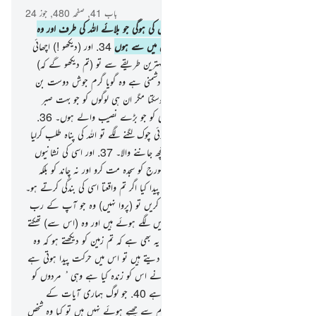
باب 41, صفحہ 480, جوز 24
33
.
اور اس شخص سے بہتر بات اور کس کی ہوگی جو بلائے اللہ کی طرف اور وہ
نیک عمل کرے اور کہے کہ میں مسلمانوں میں سے ہوں
34
.
اور (دیکھو !) اچھائی
اور برائی برابر نہیں ہوتے تم مدافعت کرو بہترین طریقے سے تو (تم دیکھو گے کہ)
وہی شخص جس کے اور تمہارے درمیان دشمنی ہے وہ گویا گرم جوش دوست بن
جائے گا
35
.
اور یہ مقام نہیں حاصل ہوسکتا مگر ان ہی لوگوں کو جو بہت صبر
کرتے ہوں اور یہ نہیں دیا جاتا مگر ان ہی کو جو بڑے نصیب والے ہوں۔
36
.
اور اگر کبھی تمہیں شیطان کی طرف سے کوئی چوک لگنے لگے تو اللہ کی پناہ طلب کرلیا
کرویقینا وہی ہے سب کچھ سننے والا سب کچھ جاننے والا۔
37
.
اور اسی کی نشانیوں
میں سے ہیں رات دن سورج اور چاندتم سورج کو سجدہ مت کرو اور نہ چاند کو بلکہ
اس اللہ کو سجدہ کرو جس نے ان سب کو پیدا کیا اگر تم واقعتا اسی کی بندگی کرتے ہو۔
38
.
پس (اے نبی ﷺ !) اگر وہ استکبار کریں تو (پروا نہیں) وہ جو آپ کے رب
کے پاس ہیں وہ دن رات اس کی تسبیح میں لگے ہوئے ہیں اور وہ (اس سے) تھکتے
نہیں۔
39
.
اور اس کی نشانیوں میں سے یہ بھی ہے کہ تم زمین کو دیکھتے ہو کہ وہ
دبی پڑی ہے پھر جب ہم اس پر پانی برسادیتے ہیں تو اس میں حرکت پیدا ہوتی ہے
اور وہ ابھر آتی ہے۔ یقینا وہ (اللہ) جس نے اس کو زندہ کیا ہے وہی ُ مردوں کو
بھی زندہ کرے گا۔ یقینا وہ ہرچیز پر قادر ہے
40
.
جو لوگ ہماری آیات کے
بارے میں کج روی اختیار کرتے ہیں وہ ہم سے چھپے ہوئے نہیں ہیں تو کیا وہ شخص