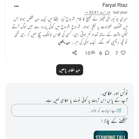
Faryal Riaz
last year
·
حوالہ
آیت 33:41
میری یونیورسٹی فیلوز نے تبلیغ کا کام شروع کیا، ہفتے میں ایک دن مختص ہوتا جس
میں مختلف عنوانات پر لیکچر ہوتا۔ شروع شروع میں کوئی پندرہ سے بیس لوگ آتے
لیکن وقت کے ساتھ تعداد کم ہوتی رہی، کسی کی کلاس ٹائمنگ میچ نہیں کر رہی تھی
تو کچھ دلچسپی کھو گئے۔ ایک لڑکی کی م...
مزید دیکھیں
15
6
7
مزید مظاہر پڑھیں
نوٹس اور عکاسی۔
آپ کے پاس اس آیت پر کوئی نوٹ یا عکاسی نہیں ہے۔
اپنے خیالات کو پکڑو…
سیکھنے کے پلانز