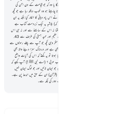
جو آگ میں جھونک دیا جائے گا وہ بہتر ہوگا یا وہ کہ جو قیامت کے دن امن کی
حالت میں آئے گا تم کیے جائو جو بھی کرنا چاہتے ہو وہ خوب دیکھ رہا ہے جو کچھ
تم کر رہے ہو۔
41
.
یقینا وہ لوگ جنہوں نے اس یاد دہانی کا انکار کیا جبکہ یہ ان
کے پاس آگئی۔ (انہیں معلوم ہونا چاہیے کہ) بلاشبہ یہ ایک زبردست کتاب ہے
42
.
باطل اس پر حملہ آور ہو ہی نہیں سکتا نہ اس کے سامنے سے اور نہ ہی اس
کے پیچھے سے۔ اس کا اتارا جانا ہے ایک حکیم اور حمید ہستی کی طرف سے
43
.
(اے نبی ﷺ !) نہیں کہا جاتا آپ سے مگر وہی کچھ جو آپ سے پہلے رسولوں سے
کہا گیا تھا یقینا آپ کا رب مغفرت والا بھی ہے اور دردناک سزا دینے والا بھی
44
.
اور اگر ہم نے اسے عجمی قرآن بنایا ہوتا تو یہ کہتے کہ اس کی آیات واضح
کیوں نہیں کی گئیں کیا کتاب عجمی اور مخاطب عربی ؟ (اے نبی ﷺ !) آپ کہیے کہ
یہ ہدایت اور شفا ہے ان لوگوں کے لیے جو ایمان لائیں اور جو لوگ ایمان نہیں
لاتے ان کے کانوں میں بوجھ ہے اور یہ (قرآن) ان کے حق میں اندھا پن ہے۔
یہ وہ لوگ ہیں جو پکارے جاتے ہیں بہت دور کی جگہ سے۔
-
بیان القرآن (ڈاکٹر اسرار احمد)
تفسیر پڑھیں