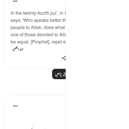
4 years ago
·
حوالہ
آیت 33:41-34
In the twenty-fourth juz’, in Surah Fussilat, Allah
says: 'Who speaks better than someone who calls
people to Allah, does what is right, and says, ‘I am
one of those devoted to Allah’? Good and evil cannot
be equal. [Prophet], repel evil with what is better an...
مزید دیکھیں
436
2
21
مزید اسباق پڑھیں
مظاہر
Tahira Fatima
last year
·
حوالہ
آیت 33:41، 71:9
دعوت الی اللہ ایک جامع فہم
ارشاد باری تعالی ہے: