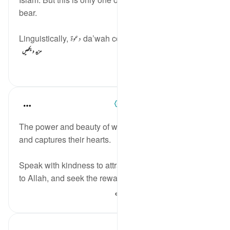
bear.
Linguistically, دعوة da’wah comes from the same ro...
مزید دیکھیں
52
0
0
Azem Qasim Masharqa
6 years ago
·
حوالہ
آیت 33:41
The power and beauty of words fascinates people
and captures their hearts.
Speak with kindness to attract the people around you
to Allah, and seek the reward from Him.
361
0
5
Abdul Nasir Jangda