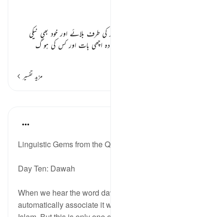
تفسیر ابنِ کثیر
اللہ تعالٰی کا محبوب انسان ٭٭
فرماتا ہے
” جو اللہ کے بندوں کو اللہ کی طرف بلائے اور خود بھی نیکی
کرے اسلام قبول کرے اس سے زیادہ اچھی بات اور کس کی ہو گ
…
مزید پڑھیں
مزید تفسیر
اسباق
Ola Shoubaki
3 years ago
·
حوالہ
آیت 33:41، 9:5
Linguistic Gems from the Qur'an
Day Ten: Dawah
When we hear the word dawah, we tend to
automatically associate it with calling non-Muslims to
Islam. But this is only one of the meanings that it can