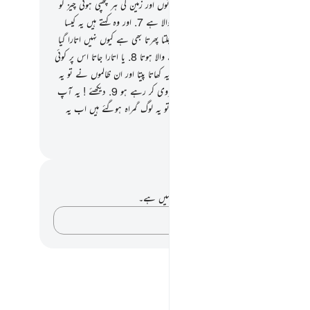
یجیے کہ اس کو اس نے نازل کیا ہے جو آسمانوں اور زمین کی ہر چھپی ہوئی چیز کو
 ہے یقیناً وہ بہت بخشنے والا بہت رحم کرنے والا ہے
7
.
اور وہ کہتے ہیں یہ کیسا
ہے جو کھانا بھی کھاتا ہے اور بازاروں میں چلتا پھرتا بھی ہے کیوں نہیں اتارا گیا
 کوئی فرشتہ کہ وہ اس کے ساتھ ہو کر ڈرانے والا ہوتا
8
.
یا اتارا جاتا اس پر کوئی
 یا اس کے لیے کوئی باغ ہوتا جس میں سے یہ کھاتا پیتا اور ان ظالموں نے تو یہ
ہا کہ تم لوگ صرف ایک سحر زدہ شخص کی پیروی کر رہے ہو
9
.
دیکھئے ! یہ آپ
لیے کیسی کیسی مثالیں بیان کر رہے ہیں تو یہ لوگ گمراہ ہوگئے ہیں اب یہ
 رستے پر نہیں آسکتے
القرآن (ڈاکٹر اسرار احمد)
 اور عکاسی۔
ے پاس اس آیت پر کوئی نوٹ یا عکاسی نہیں ہے۔
اپنے خیالات کو پکڑو…