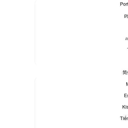
کہہ د
Por
جانتا
р
رسول 
اس پر
 کر ان کی عبادتیں کرتے ہیں جو ایک مچھر کا پر بھی نہیں
خزانہ
 ہیں۔ وہ اپنے آپ کو بھی کسی نفع نقصان کے پہنچانے کے
تک ک
ภ
ﷺ کے 
سیدھے
مزید تفسیر
-
بیان 
简
نوٹس
آپ ک
E
The unbelievers at the time of the Prophet
came with, about the oneness of God and Hi
Ki
unbelief.
Tiế
"Yet, some choose to worship, instead of Him