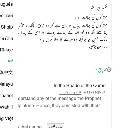
tuguês
تفسیر ابنِ کثیر
усский
مشرکوں کی جہالت ٭٭
مشرکوں کی جہالت بیان ہو رہی ہے کہ وہ خالق، مالک، مختار بادشاہ کو چھوڑ
Shqip
بنا سکتے بلکہ وہ خود اللہ کے بنائے ہوئے اور اسی کے پیدا کئے ہوئے
าษาไทย
مالک نہیں چہ جائیکہ دوسرے کا بھلا کریں یا د
…
مزید پڑھیں
Türkçe
اردو
اسباق
体中文
Melayu
In the Shade of the Quran
31 weeks ago
·
حوالہ
آیت 3:25
spañol
 did not understand any of the message the Prophet
s worship alone. Hence, they persisted with their
swahili
ng Việt
, deities that canno...
مزید دیکھیں