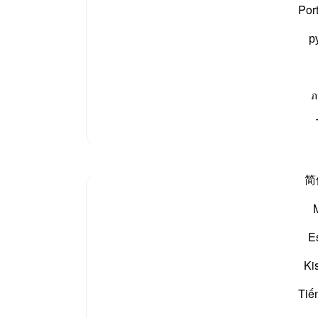
Por
نوٹس
р
آپ ک
ا اور نورانی ابر کا نمودار ہونا بھی شامل ہے جس کی
شر میں تمام انسانوں کو گھیر لیں گے۔ پھر اللہ تبارک و
ภ
مزید تفسیر
مظاہر
简
gemi hartojo
5 years ago
·
حوالہ
آیت 27:25
Subhannallah we humans always regret
E
what we do and yet we keep repeating it.
Oh Allah keep our hearts clear and
Ki
straight.
Tiế
Aamiin.