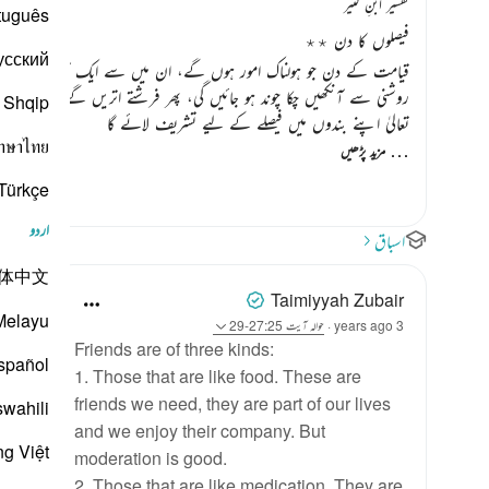
تفسیر ابنِ کثیر
tuguês
فیصلوں کا دن ٭٭
усский
قیامت کے دن جو ہولناک امور ہوں گے، ان میں سے ایک آسمان کا پھٹ جان
روشنی سے آنکھیں چکا چوند ہو جائیں گی، پھر فرشتے اتریں گے اور میدان مح
Shqip
تعالیٰ اپنے بندوں میں فیصلے کے لیے تشریف لائے گا
าษาไทย
…
مزید پڑھیں
Türkçe
اردو
اسباق
体中文
Taimiyyah Zubair
Melayu
3 years ago
·
حوالہ
آیت 27:25-29
Friends are of three kinds:
spañol
1. Those that are like food. These are
friends we need, they are part of our lives
swahili
and we enjoy their company. But
ng Việt
moderation is good.
2. Those that are like medication. They are