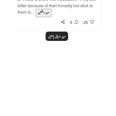
bitter because of their honesty but stick to
them fo...
مزید دیکھیں
5
26
مزید اسباق پڑھیں