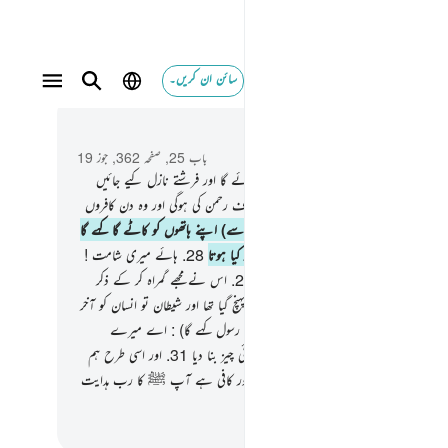
سائن ان کریں۔
 و سباق میں پڑھیں
باب 25, صفحہ 362, جوز 19
اور جس دن آسمان بادل کے ساتھ پھٹ جائے گا اور فرشتے نازل کیے جائیں
وج در فوج
26
.
اس دن حقیقی بادشاہی صرف رحمن کی ہوگی اور وہ دن کافروں
ت کٹھن ہوگا
27
.
اور جس دن ظالم (حسرت سے) اپنے ہاتھوں کو کاٹے گا کہے گا
 ! میں نے رسول ﷺ کے ساتھ راستہ اختیار کیا ہوتا
28
.
ہائے میری شامت !
یں نے فلاں شخص کو دوست نہ بنایا ہوتا
29
.
اس نے مجھے گمراہ کر کے ذکر
گشتہ کردیا اس کے بعد جبکہ وہ میرے پاس پہنچ گیا تھا اور شیطان تو انسان کو آخر
ینے والا ہے
30
.
اور رسول ﷺ نے کہا (یا رسول کہے گا) : اے میرے
گار ! میری قوم نے اس قرآن کو چھوڑی ہوئی چیز بنا دیا
31
.
اور اسی طرح ہم
ر نبی کے دشمن بنا دیے مجرموں میں سے اور کافی ہے آپ ﷺ کا رب ہدایت
والا اور مدد دینے والا
القرآن (ڈاکٹر اسرار احمد)