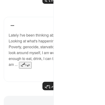
مظاہر
Nadia
2 years ago
·
حوالہ
آیت 111:21
Lately I've been thinking about the topic of blessings.
Looking at what's happening around the world:
Poverty, genocide, starvation, illness, and so on, I
look around myself, I am well-protected, I have
enough to eat, drink, I can take care of myself and I
am ...
مزید دیکھیں
6
10
مزید مظاہر پڑھیں
نوٹس اور عکاسی۔