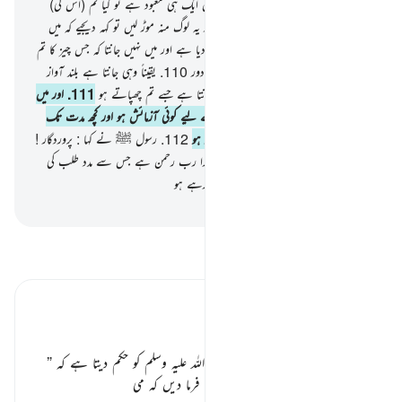
تو یہی وحی کی جاتی ہے کہ تمہارا معبود بس ایک ہی معبود ہے تو کیا تم (اس کی)
فرمانبرداری اختیار کرتے ہو
109
.
پھر اگر یہ لوگ منہ موڑ لیں تو کہہ دیجیے کہ میں
نے تو تم سب کو یکساں طور پر خبردار کردیا ہے اور میں نہیں جانتا کہ جس چیز کا تم
سے وعدہ کیا جا رہا ہے وہ قریب ہے یا دور
110
.
یقیناً وہی جانتا ہے بلند آواز
سے کہی گئی بات کو بھی اور اسے بھی جانتا ہے جسے تم چھپاتے ہو
111
.
اور میں
نہیں جانتا شاید کہ (اس تاخیر میں) تمہارے لیے کوئی آزمائش ہو اور کچھ مدت تک
تمہیں فائدہ (اٹھانے کی مہلت) دینا مقصود ہو
112
.
رسول ﷺ نے کہا : پروردگار !
اب حق کے ساتھ فیصلہ فرما دے اور ہمارا رب رحمن ہے جس سے مدد طلب کی
جاتی ہے ان باتوں کے خلاف جو تم بنا رہے ہو
-
بیان القرآن (ڈاکٹر اسرار احمد)
تفسیر پڑھیں
تفسیر ابنِ کثیر
جلد یا بدیر حق غالب ہو گا ٭٭
اللہ تبارک وتعالیٰ اپنے نبی کریم
صلی اللہ علیہ وسلم
کو حکم دیتا ہے کہ
”
آپ
صلی اللہ علیہ وسلم
مشرکوں سے فرما دیں کہ می