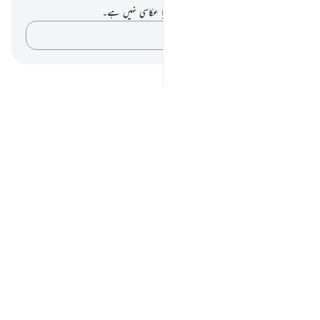
آپ کے پاس اس آیت پر کوئی نوٹ یا عکاسی نہیں ہے۔
اپنے خیالات کو پکڑو…
Notes
placeholders
close