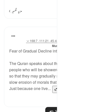
…
مزید پڑھیں
مزید تفسیر
اسباق
Dr. Magdy Al-Hilali
5 years ago
·
حوالہ
آیت 55:23-56، 42:6-45، 111:21، 168:7
میں پوسٹ کیا گیا
Muslim American Society
Fear of Gradual Decline into Sin
The Quran speaks about this danger; there are
people who will be showered with outward blessings
so that they may gradually sink into sinfulness. It is a
slow erosion of morals that people may not detect.
Just because one live...
مزید دیکھیں
3
23
مزید اسباق پڑھیں