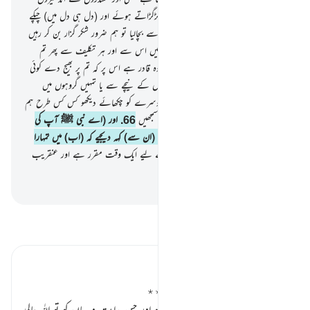
سے جبکہ تم اسی کو پکارتے ہو بہت ہی گڑگڑاتے ہوئے اور (دل ہی دل میں) چپکے
چپکے (اور کہتے ہو) اگر اللہ نے ہمیں اس سے بچالیا تو ہم ضرور شکر گزار بن کر رہیں
گے
64
.
کہیے اللہ ہی نجات دیتا ہے تمہیں اس سے اور ہر تکلیف سے پھر تم
شرک کرنے لگتے ہو !
65
.
کہہ دیجیے کہ وہ قادر ہے اس پر کہ تم پر بھیج دے کوئی
عذاب تمہارے اوپر سے یا تمہارے قدموں کے نیچے سے یا تمہیں گروہوں میں
تقسیم کر دے اور ایک کی طاقت کا مزا دوسرے کو چکھائے دیکھو کس کس طرح ہم
اپنی آیات کی تصریف کرتے ہیں تاکہ وہ سمجھیں
66
.
اور (اے نبی ﷺ آپ کی
قوم نے اسے جھٹلا دیا حالانکہ وہ حق ہے (ان سے) کہہ دیجیے کہ (اب) میں تمہارا
ذمہ دار نہیں ہوں
67
.
ہر بڑی بات کے لیے ایک وقت مقرر ہے اور عنقریب
تمہیں معلوم ہوجائے گا
-
بیان القرآن (ڈاکٹر اسرار احمد)
تفسیر پڑھیں
تفسیر ابنِ کثیر
غلط تاویلیں کرنے والوں سے نہ ملو ٭٭
اللہ تعالیٰ فرماتا ہے کہ
” جس قرآن کو اور جس ہدایت و بیان کو تو اللہ عالی