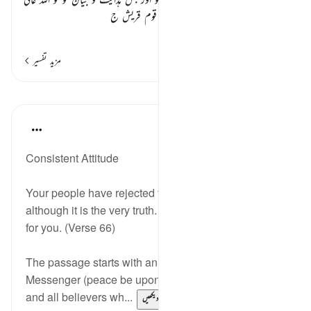
کی طرف سے لایا ہے اور جسے تیری قوم قریش ج
…
مزید پڑھیں
مزید تفسیر
اسباق
In the Shade of the Quran
31 weeks ago
·
حوالہ
آیت 66:6
Consistent Attitude
Your people have rejected this [i.e. the Qur'an],
although it is the very truth. Say: I am not responsible
for you. (Verse 66)
The passage starts with an address to God's
Messenger (peace be upon him), which gives him
and all believers wh...
مزید دیکھیں