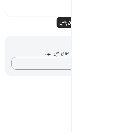
0
0
مزید اسباق پڑھیں
نوٹس اور عکاسی۔
آپ کے پاس اس آیت پر کوئی نوٹ یا عکاسی نہیں ہے۔
اپنے خیالات کو پکڑو…
Notes
placeholders