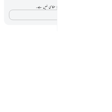
نوٹس اور عکاسی۔
آپ کے پاس اس آیت پر کوئی نوٹ یا عکاسی نہیں ہے۔
اپنے خیالات کو پکڑو…
Notes
placeholders
close