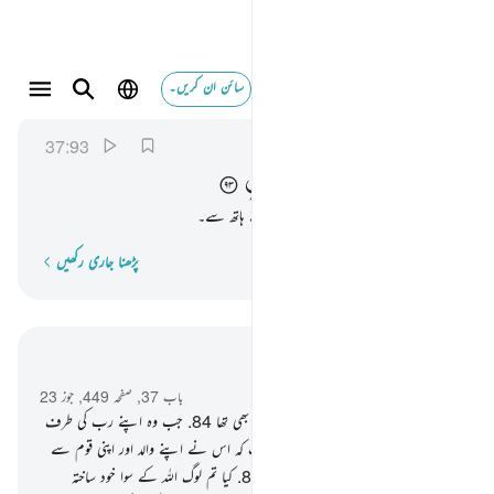
سائن ان کریں۔
فراغ عليهم ضربا باليمين ٩٣
الصافات
37:93
37:93
فَرَاغَ
عَلَیْهِمْ
ضَرْبًا
بِالْیَمِیْنِ
پھر وہ پل پڑا ان پر ضرب لگاتا ہوا داہنے ہاتھ سے۔
پڑھنا جاری رکھیں
لفظ بہ لفظ
سیاق و سباق میں پڑھیں
باب 37, صفحہ 449, جوز 23
83
.
ور اسی کی جماعت میں سے ابراہیم ؑ بھی تھا
84
.
جب وہ اپنے رب کی طرف
متوجہ ہوا قلب ِسلیم کے ساتھ
85
.
جب کہ اس نے اپنے والد اور اپنی قوم سے
کہا کہ تم لوگ کن چیزوں کو پوجتے ہو !
86
.
کیا تم لوگ اللہ کے سوا خود ساختہ