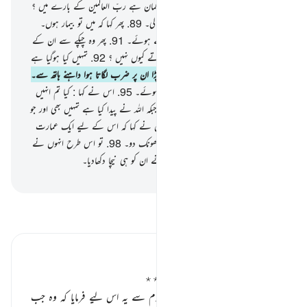
معبودوں کو چاہتے ہو !
87
.
تو تمہارا کیا گمان ہے ربّ العالمین کے بارے میں ؟
88
.
پس اس نے ایک نظر ستاروں پر ڈالی۔
89
.
پھر کہا کہ میں تو بیمار ہوں۔
90
.
تو وہ اس سے ِپھرگئے پیٹھ پھیرتے ہوئے۔
91
.
پھر وہ چپکے سے ان کے
معبودوں میں جا گھسا اور کہنے لگا کہ تم کھاتے کیوں نہیں ؟
92
.
تمہیں کیا ہوگیا ہے
تم بولتے بھی نہیں ہو !
93
.
پھر وہ پل پڑا ان پر ضرب لگاتا ہوا داہنے ہاتھ سے۔
94
.
تو وہ اس کی طرف آئے دوڑتے ہوئے۔
95
.
اس نے کہا : کیا تم انہیں
پوجتے ہو جنہیں تم خود تراشتے ہو !
96
.
جبکہ اللہ نے پیدا کیا ہے تمہیں بھی اور جو
کچھ تم بناتے ہو (اس کو بھی)
97
.
انہوں نے کہا کہ اس کے لیے ایک عمارت
بنائو پھر اس کو شعلے مارتی ہوئی آگ میں جھونک دو۔
98
.
تو اس طرح انہوں نے
اس کے ساتھ ایک دائو آزمایا لیکن ہم نے ان کو ہی نیچا دکھادیا۔
-
بیان القرآن (ڈاکٹر اسرار احمد)
تفسیر پڑھیں
تفسیر ابنِ کثیر
بت کدہ آذر اور ابراہیم علیہ السلام ٭٭
حضرت ابراہیم علیہ السلام نے اپنی قوم سے یہ اس لیے فرمایا کہ وہ جب