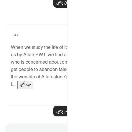
مزید اسباق پڑھیں
مظاہر
Hammad Fahim
last year
·
حوالہ
آیت 84:37-99
When we study the life of Ibrahim AS, as related to
us by Allah SWT, we find a tender-hearted Prophet
who is concerned about one critical issue. How do I
get people to abandon false gods, and invite them to
the worship of Allah alone? All he ever wanted was
f...
مزید دیکھیں
5
24
مزید مظاہر پڑھیں