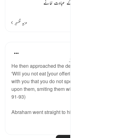
اپنے میلے میں چلے جائیں تو یہ ان کے عبادت خانے
…
مزید پڑھیں
مزید تفسیر
اسباق
In the Shade of the Quran
31 weeks ago
·
حوالہ
آیت 91:37-93
He then approached the deities stealthily and said:
'Will you not eat [your offerings]? What is the matter
with you that you do not speak?' And then he fell
upon them, smiting them with his right hand. (Verses
91-93)
Abraham went straight to his people's fals...
مزید دیکھیں
0
0