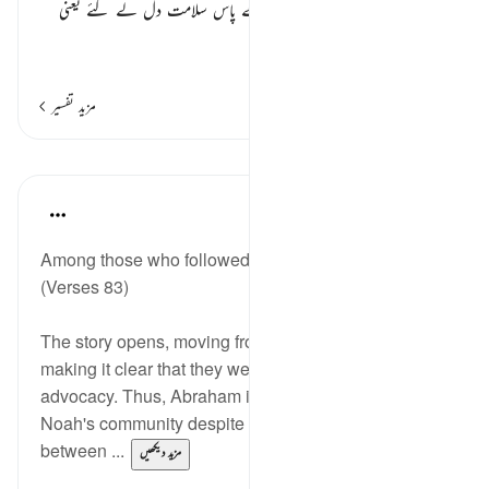
اور چال چلن پر تھے۔ اپنے رب کے پاس سلامت دل لے گئے یعنی
توحید
…
مزید پڑھیں
مزید تفسیر
اسباق
In the Shade of the Quran
31 weeks ago
·
حوالہ
آیت 83:37
Among those who followed his way was Abraham.
(Verses 83)
The story opens, moving from Noah to Abraham and
making it clear that they were related in faith and its
advocacy. Thus, Abraham is said to belong to
Noah's community despite the long time gap
between ...
مزید دیکھیں