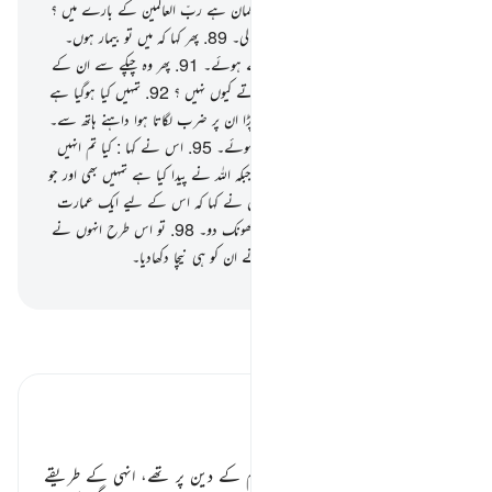
معبودوں کو چاہتے ہو !
87
.
تو تمہارا کیا گمان ہے ربّ العالمین کے بارے میں ؟
88
.
پس اس نے ایک نظر ستاروں پر ڈالی۔
89
.
پھر کہا کہ میں تو بیمار ہوں۔
90
.
تو وہ اس سے ِپھرگئے پیٹھ پھیرتے ہوئے۔
91
.
پھر وہ چپکے سے ان کے
معبودوں میں جا گھسا اور کہنے لگا کہ تم کھاتے کیوں نہیں ؟
92
.
تمہیں کیا ہوگیا ہے
تم بولتے بھی نہیں ہو !
93
.
پھر وہ پل پڑا ان پر ضرب لگاتا ہوا داہنے ہاتھ سے۔
94
.
تو وہ اس کی طرف آئے دوڑتے ہوئے۔
95
.
اس نے کہا : کیا تم انہیں
پوجتے ہو جنہیں تم خود تراشتے ہو !
96
.
جبکہ اللہ نے پیدا کیا ہے تمہیں بھی اور جو
کچھ تم بناتے ہو (اس کو بھی)
97
.
انہوں نے کہا کہ اس کے لیے ایک عمارت
بنائو پھر اس کو شعلے مارتی ہوئی آگ میں جھونک دو۔
98
.
تو اس طرح انہوں نے
اس کے ساتھ ایک دائو آزمایا لیکن ہم نے ان کو ہی نیچا دکھادیا۔
-
بیان القرآن (ڈاکٹر اسرار احمد)
تفسیر پڑھیں
تفسیر ابنِ کثیر
اب بھی سنبھل جاؤ ٭٭
ابراہیم علیہ السلام بھی نوح علیہ السلام کے دین پر تھے، انہی کے طریقے