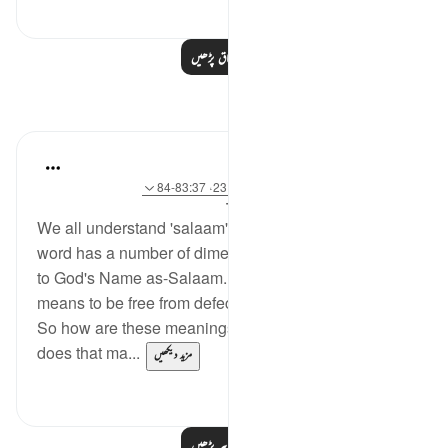
0
0
مزید اسباق پڑھیں
مظاہر
J Yousef
8 years ago
·
حوالہ
آیت 88:26-89، 23:59، 83:37-84
میں پوسٹ کیا گیا
The 99 Names of Allah
We all understand 'salaam' to mean peace, but this
word has a number of dimensions, and they all relate
to God's Name as-Salaam. The root s-l-m also
means to be free from defect. Salaama means safety.
So how are these meanings interrelated and how
does that ma...
مزید دیکھیں
0
0
مزید مظاہر پڑھیں