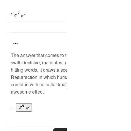
…
مزید پڑھیں
مزید تفسیر
اسباق
In the Shade of the Quran
31 weeks ago
·
حوالہ
آیت 7:75-15
The answer that comes to the question in verse 6 is
swift, decisive, maintains a fast beat, and uses hard-
hitting words. It draws a scene of the Day of
Resurrection in which human senses and feelings
combine with celestial images to produce an
awesome effect:
...
مزید دیکھیں
0
0