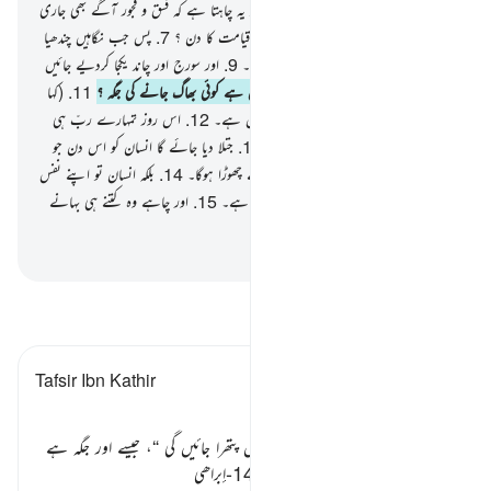
ایک پور درست کردیں۔
5
.
بلکہ انسان تو یہ چاہتا ہے کہ فسق و فجور آگے بھی جاری
رکھے۔
6
.
وہ پوچھتا ہے : کب آئے گا قیامت کا دن ؟
7
.
پس جب نگاہیں چندھیا
جائیں گی۔
8
.
اور چاند بےنور ہوجائے گا۔
9
.
اور سورج اور چاند یکجا کردیے جائیں
گے۔
10
.
اس دن انسان کہے گا : کہاں ہے کوئی بھاگ جانے کی جگہ ؟
11
.
(کہا
جائے گا :) ہرگز نہیں کوئی جائے پناہ نہیں ہے۔
12
.
اس روز تمہارے ربّ ہی
کے حضور میں جا کر کھڑے ہونا ہے۔
13
.
جتلا دیا جائے گا انسان کو اس دن جو
کچھ اس نے آگے بھیجا ہوگا اور جو کچھ پیچھے چھوڑا ہوگا۔
14
.
بلکہ انسان تو اپنے نفس
کے احوال پر خود ہی خوب بصیرت رکھتا ہے۔
15
.
اور چاہے وہ کتنے ہی بہانے
پیش کرے۔
-
بیان القرآن (ڈاکٹر اسرار احمد)
تفسیر پڑھیں
Tafsir Ibn Kathir
باب
یہاں بھی فرماتا ہے کہ
” جب آنکھیں پتھرا جائیں گی “
، جیسے اور جگہ ہے
«لَا يَرْتَدُّ اِلَيْهِمْ طَرْفُهُمْ وَاَفْــِٕدَتُهُمْ هَوَاءٌ»
[14-إبراھی