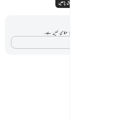
مزید اسباق پڑھیں
نوٹس اور عکاسی۔
آپ کے پاس اس آیت پر کوئی نوٹ یا عکاسی نہیں ہے۔
اپنے خیالات کو پکڑو…
Notes
placeholders
close