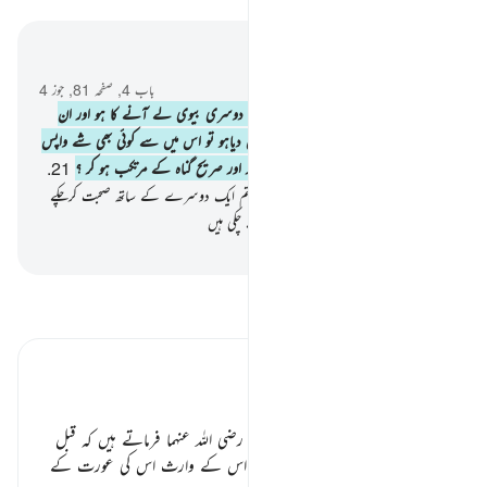
سیاق و سباق میں پڑھیں
باب 4, صفحہ 81, جوز 4
20
.
اور اگر تمہارا ارادہ ایک بیوی کی جگہ دوسری بیوی لے آنے کا ہو اور ان
میں سے کسی ایک کو تم نے ڈھیروں مال دیاہو تو اس میں سے کوئی بھی شے واپس
نہ لو کیا تم اسے واپس لو گے بہتان لگا کر اور صریح گناہ کے مرتکب ہو کر ؟
21
.
اور تم اسے کیسے واپس لے سکتے ہو جبکہ تم ایک دوسرے کے ساتھ صحبت کرچکے
ہو ؟ اور وہ تم سے مضبوط قول وقرار لے چکی ہیں
-
بیان القرآن (ڈاکٹر اسرار احمد)
تفسیر پڑھیں
تفسیر ابنِ کثیر
عورت پر ظلم کا خاتمہ ٭٭
صحیح بخاری میں ہے سیدنا ابن عباس رضی اللہ عنہما فرماتے ہیں کہ قبل
اسلام جب کوئی شخص مر جاتا ہے تو اس کے وارث اس کی عورت کے