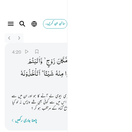
سائن ان کریں۔
Switch Quran.com to
English
وان اردتم استبدال زوج مكان زوج واتيتم احداهن قنطارا فلا ت
النساء
4:20
4:20
وَاِنْ
اَرَدْتُّمُ
اسْتِبْدَالَ
زَوْجٍ
مَّكَانَ
زَوْجٍ ۙ
وَّاٰتَیْتُمْ
اِحْدٰىهُنَّ
قِنْطَارًا
فَلَا
تَاْخُذُوْا
مِنْهُ
شَیْـًٔا ؕ
اَتَاْخُذُوْنَهٗ
بُهْتَانًا
وَّاِثْمًا
مُّبِیْنًا
اور اگر تمہارا ارادہ ایک بیوی کی جگہ دوسری بیوی لے آنے کا ہو اور ان میں سے
کسی ایک کو تم نے ڈھیروں مال دیاہو تو اس میں سے کوئی بھی شے واپس نہ لو کیا
تم اسے واپس لو گے بہتان لگا کر اور صریح گناہ کے مرتکب ہو کر ؟
پڑھنا جاری رکھیں
لفظ بہ لفظ