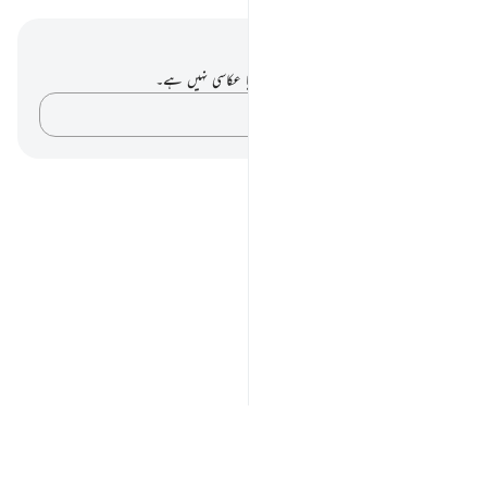
نوٹس اور عکاسی۔
آپ کے پاس اس آیت پر کوئی نوٹ یا عکاسی نہیں ہے۔
اپنے خیالات کو پکڑو…
Notes
placeholders
close