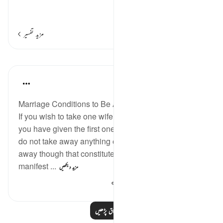
پورے
…
مزید پڑھیں
مزید تفسیر
اسباق
In the Shade of the Quran
32 weeks ago
·
حوالہ
آیت 20:4
Marriage Conditions to Be Always Respected
If you wish to take one wife in place of another and
you have given the first one a large sum of money,
do not take away anything of it. Would you take it
away though that constitutes a gross injustice and a
manifest ...
مزید دیکھیں
339
0
1
مزید اسباق پڑھیں